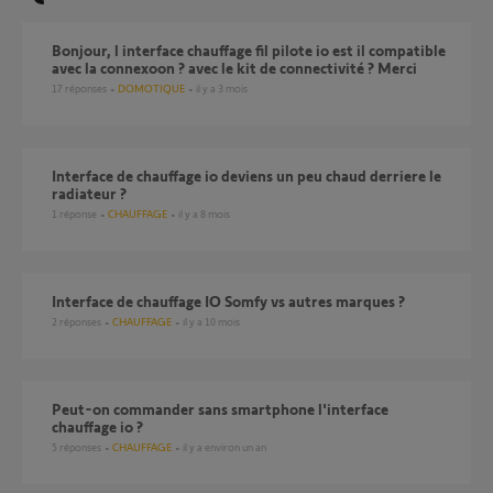
bonjour, l interface chauffage fil pilote io est il compatible
avec la connexoon ? avec le kit de connectivité ? Merci
17
réponses
DOMOTIQUE
il y a 3 mois
Interface de chauffage io deviens un peu chaud derriere le
radiateur ?
1
réponse
CHAUFFAGE
il y a 8 mois
Interface de chauffage IO Somfy vs autres marques ?
2
réponses
CHAUFFAGE
il y a 10 mois
peut-on commander sans smartphone l'interface
chauffage io ?
5
réponses
CHAUFFAGE
il y a environ un an