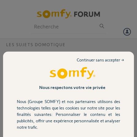
Particuliers
Professionnels
Forum
LES SUJETS DOMOTIQUE
Volet
Interface chauffage
Continuer sans accepter →
Bonjour
Portail
Est il possible de mettre 2 radiateurs sur une interface chauffage Io ?
Merci
Garage
Nous respectons votre vie privée
Stéphane
Nous (Groupe SOMFY) et nos partenaires utilisons des
Sécurité
il y a presque 6 ans
technologies telles que les cookies sur notre site pour les
Participer au fil de discussion
finalités suivantes: Personnaliser le contenu et les
publicités, offrir une expérience personnalisée et analyser
Domotique
notre trafic.