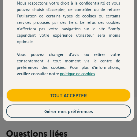
Réponses
Nous respectons votre droit à la confidentialité et vous
Chauffage
pouvez choisir d’accepter, de contrôler ou de refuser
l'utilisation de certains types de cookies ou certains
Bonjour,
services proposés par des tiers. Le refus des cookies
Autres produits
n’affectera pas votre navigation sur le site Somfy
Absolument, même autant de radiateurs que vous voulez.
Il faudra que les FP de chaque radiateurs lui soient connectés.
cependant votre expérience utilisateur sera moins
optimale.
Attention...!!! Dans ce cas vous n'aurez qu'une seule icone de radiateur
sur Tahoma et les radiateurs seront pilotés de manière identique.
Vous pouvez changer d'avis ou retirer votre
Bonne soirée
Devis avec un pro
consentement à tout moment via le centre de
préférences des cookies. Pour plus d’informations,
Anonyme
il y a presque 6 ans
veuillez consulter notre
politique de cookies
.
Contact
Boutique
TOUT ACCEPTER
Gérer mes préférences
Questions liées