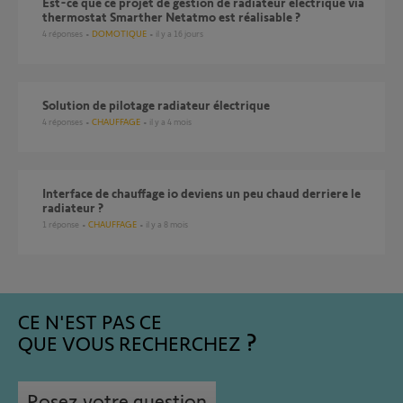
Est-ce que ce projet de gestion de radiateur électrique via
thermostat Smarther Netatmo est réalisable ?
4
réponses
DOMOTIQUE
il y a 16 jours
Solution de pilotage radiateur électrique
4
réponses
CHAUFFAGE
il y a 4 mois
Interface de chauffage io deviens un peu chaud derriere le
radiateur ?
1
réponse
CHAUFFAGE
il y a 8 mois
CE N'EST PAS CE
QUE VOUS RECHERCHEZ
Posez votre question