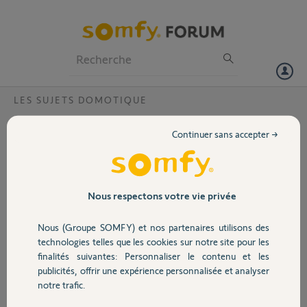
Particuliers
Professionnels
Forum
LES SUJETS DOMOTIQUE
Volet
Compatibilité Chauffage Electrique et
Continuer sans accepter →
Interface de chauffage io
Portail
Bonjour ,
Début 2023, nous avons installé les radiateurs suivants dans notre
Garage
Nous respectons votre vie privée
appartement à Bordeaux :
Nous (Groupe SOMFY) et nos partenaires utilisons des
Radiateur CONCORDE Arkadi Plus 1500 watts x 1
Sécurité
technologies telles que les cookies sur notre site pour les
Radiateur CONCORDE Arkadi Plus 1000 watts x 2
finalités suivantes: Personnaliser le contenu et les
publicités, offrir une expérience personnalisée et analyser
Nous souhaitons désormais pouvoir contrôler ces radiateurs à
Domotique
notre trafic.
distance via un Thermostat ou une Interface connectée (Wi-Fi)
compatible avec une application mobile.