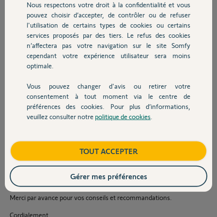
Nous respectons votre droit à la confidentialité et vous
Chauffage
Voici nos questions :
pouvez choisir d’accepter, de contrôler ou de refuser
Les dispositifs Somfy (interface de chauffage io couplée au Tahoma
l'utilisation de certains types de cookies ou certains
Switch) sont-ils compatibles avec nos radiateurs ? Par exemple, en
services proposés par des tiers. Le refus des cookies
Autres produits
utilisant une interface de chauffage io par radiateur.
n’affectera pas votre navigation sur le site Somfy
Si oui, pourriez-vous expliquer les raisons techniques de cette
cependant votre expérience utilisateur sera moins
compatibilité ?
optimale.
Vous trouverez en PJ :
Vous pouvez changer d'avis ou retirer votre
Devis avec un pro
Manuel radiateurs CONCORDE
consentement à tout moment via le centre de
préférences des cookies. Pour plus d’informations,
Fiche Technique l'interface de chauffage io de Somfy
veuillez consulter notre
politique de cookies
.
Contact
Pour référence, voici également les liens vers les produits
mentionnés :
Boutique
TOUT ACCEPTER
Interface de chauffage io Somfy :
https://boutique.somfy.fr/interface-de-chauffage-io.html
Tahoma Switch Somfy :
https://boutique.somfy.fr/tahoma-
Gérer mes préférences
switch.html
Merci par avance pour vos conseils et recommandations.
Cordialement,