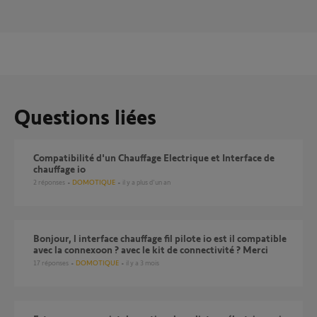
Questions liées
Compatibilité d'un Chauffage Electrique et Interface de
chauffage io
2
réponses
DOMOTIQUE
il y a plus d'un an
bonjour, l interface chauffage fil pilote io est il compatible
avec la connexoon ? avec le kit de connectivité ? Merci
17
réponses
DOMOTIQUE
il y a 3 mois