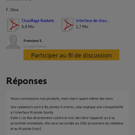
F. Silva
Chauffage Radiate...
Interface de chau...
6,8 Mo
1,7 Mo
Francisco S.
il y a plus d'un an
Participer au fil de discussion
Réponses
Nous connaissons nos produits, mais merci quant même des liens.
Vos radiateurs sont à fils pilotes 6 ordres, cela implique une compatibilité
à l'interface fil pilote Somfy.
Celle ci se fixe directement contre le mur derrière l'appareil ou à sa
proximité immédiate, elle sera raccordée au 230v provenant du radiateur
et au fil pilote (noir).