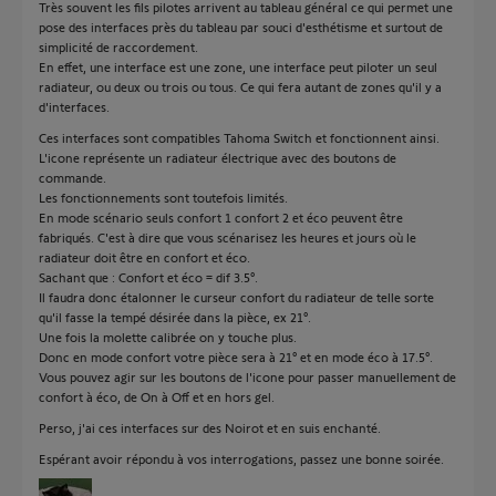
Très souvent les fils pilotes arrivent au tableau général ce qui permet une
pose des interfaces près du tableau par souci d'esthétisme et surtout de
simplicité de raccordement.
En effet, une interface est une zone, une interface peut piloter un seul
radiateur, ou deux ou trois ou tous. Ce qui fera autant de zones qu'il y a
d'interfaces.
Ces interfaces sont compatibles Tahoma Switch et fonctionnent ainsi.
L'icone représente un radiateur électrique avec des boutons de
commande.
Les fonctionnements sont toutefois limités.
En mode scénario seuls confort 1 confort 2 et éco peuvent être
fabriqués. C'est à dire que vous scénarisez les heures et jours où le
radiateur doit être en confort et éco.
Sachant que : Confort et éco = dif 3.5°.
Il faudra donc étalonner le curseur confort du radiateur de telle sorte
qu'il fasse la tempé désirée dans la pièce, ex 21°.
Une fois la molette calibrée on y touche plus.
Donc en mode confort votre pièce sera à 21° et en mode éco à 17.5°.
Vous pouvez agir sur les boutons de l'icone pour passer manuellement de
confort à éco, de On à Off et en hors gel.
Perso, j'ai ces interfaces sur des Noirot et en suis enchanté.
Espérant avoir répondu à vos interrogations, passez une bonne soirée.