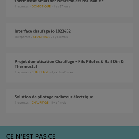
thermostat Smarther Netatmo est réalisable ?
4
réponses
DOMOTIQUE
il y a 17 jours
interface chaufage io 1822452
28
réponses
CHAUFFAGE
il y a 8 mois
Projet domotisation Chauffage - Fils Pilotes & Rail Din &
Thermostat
3
réponses
CHAUFFAGE
il y a plus d'un an
Solution de pilotage radiateur électrique
4
réponses
CHAUFFAGE
il y a 4 mois
CE N'EST PAS CE