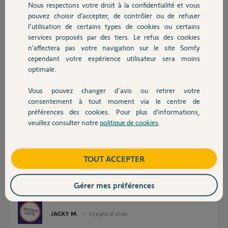
Nous respectons votre droit à la confidentialité et vous
Chauffage
Merci par avance,
pouvez choisir d’accepter, de contrôler ou de refuser
l'utilisation de certains types de cookies ou certains
Clément
services proposés par des tiers. Le refus des cookies
Autres produits
n’affectera pas votre navigation sur le site Somfy
Merci,
cependant votre expérience utilisateur sera moins
optimale.
Clément
il y a plus d'un an
Vous pouvez changer d'avis ou retirer votre
Devis avec un pro
Participer au fil de discussion
consentement à tout moment via le centre de
préférences des cookies. Pour plus d’informations,
veuillez consulter notre
politique de cookies
.
Contact
Réponses
Boutique
TOUT ACCEPTER
Bonsoir
Ci joint le document de branchement de Somfy
Gérer mes préférences
https://service.somfy.com/downloads/fr_v5/interfacefil_pi...
JACKY M.
il y a plus d'un an