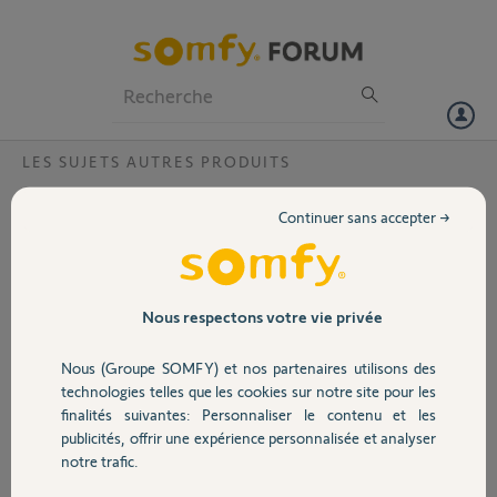
Particuliers
Professionnels
Forum
LES SUJETS AUTRES PRODUITS
Volet
Voir historique visiophone pendant notre
Continuer sans accepter →
absence
Portail
Bonjour
J ai acheté un visiophone V250 sur vente privée. Il etait mentionné
Garage
dans le descriptif qu il gardait en mémoire les personnes qui ont
Nous respectons votre vie privée
sonné en notre absence. Dans la notice nous ne trouvons pas ce
mode. Pourriez vous nous éclairer.
Nous (Groupe SOMFY) et nos partenaires utilisons des
Sécurité
Merci
technologies telles que les cookies sur notre site pour les
finalités suivantes: Personnaliser le contenu et les
Morgane W.
publicités, offrir une expérience personnalisée et analyser
Domotique
il y a presque 6 ans
notre trafic.
Participer au fil de discussion