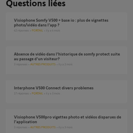
Questions liées
Visiophone Somfy V500 + base io : plus de vignettes
photo/vidéo dans l’app ?
42
réponses
PORTAIL
il y a 4 mois
Absence de vidéo dans l'historique de somfy protect suite
au passage d'un visiteur?
3
réponses
AUTRES PRODUITS
il y a 3 mois
Interphone V500 Connect divers problemes
17
réponses
PORTAIL
il y a 3 mois
Visiophone V500pro vigettes photo et vidéos disparues de
l'application
3
réponses
AUTRES PRODUITS
il y a 3 mois