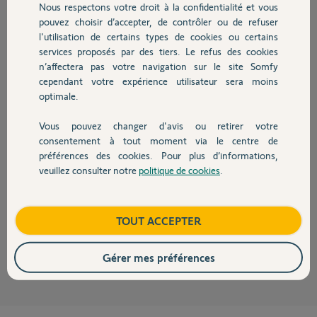
Réponses
Nous respectons votre droit à la confidentialité et vous
Chauffage
pouvez choisir d’accepter, de contrôler ou de refuser
l'utilisation de certains types de cookies ou certains
services proposés par des tiers. Le refus des cookies
Autres produits
Bonjour
n’affectera pas votre navigation sur le site Somfy
Oui, c'est normal pour permettre à vos visiteurs de la voir même la nuit !
cependant votre expérience utilisateur sera moins
Bonne journée !
optimale.
Jean-Luc B.
Vous pouvez changer d'avis ou retirer votre
il y a presque 6 ans
Devis avec un pro
consentement à tout moment via le centre de
préférences des cookies. Pour plus d’informations,
veuillez consulter notre
politique de cookies
.
Contact
Bonjour,
https://forum.somfy.fr/questions/2481772-supprimer-eclairage-platine-
rue-v100
Boutique
TOUT ACCEPTER
Richy C.
il y a presque 6 ans
Gérer mes préférences