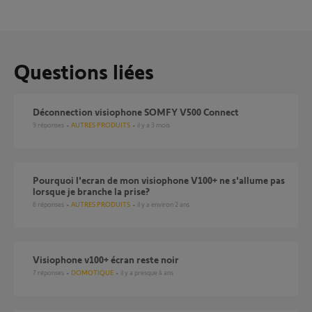
Questions liées
Déconnection visiophone SOMFY V500 Connect
9
réponses
AUTRES PRODUITS
il y a 3 mois
Pourquoi l'ecran de mon visiophone V100+ ne s'allume pas
lorsque je branche la prise?
6
réponses
AUTRES PRODUITS
il y a environ 2 ans
Visiophone v100+ écran reste noir
7
réponses
DOMOTIQUE
il y a presque 4 ans