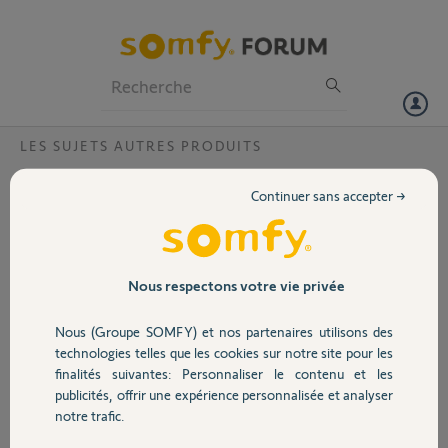
Particuliers
Professionnels
Forum
LES SUJETS AUTRES PRODUITS
Volet
la platine de mon visiophone V100 reste
Continuer sans accepter →
éclairée en permanence est-ce normal ?
Portail
Bonjour
je viens d'installer un visiophone V100 la platine de la rue reste
Garage
rétroéclairée en permanence est-ce normal ?
Nous respectons votre vie privée
Nous (Groupe SOMFY) et nos partenaires utilisons des
christian D.
Sécurité
il y a presque 6 ans
technologies telles que les cookies sur notre site pour les
finalités suivantes: Personnaliser le contenu et les
Participer au fil de discussion
publicités, offrir une expérience personnalisée et analyser
Domotique
notre trafic.