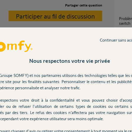
Partager cette question
Participer au fil de discussion
Problème détection volet roulant via tahoma
switch
69
répons
Continuer sans ac
Volet 
-elle radio ou filaire ?
1
réponse
Nous respectons votre vie privée
Groupe SOMFY) et nos partenaires utilisons des technologies telles que les 
Demande d'assistance pour l'appairage de
re site pour les finalités suivantes: Personnaliser le contenu et les publicités
volets 
e 6 ans
érience personnalisée et analyser notre trafic.
1
réponse
espectons votre droit à la confidentialité et vous pouvez choisir d’accep
ler ou de refuser l'utilisation de certains types de cookies ou certains s
Perte des fdc sur ensemble des volets
és par des tiers. Le refus des cookies n’affectera pas votre navigation sur 
roulant
cependant votre expérience utilisateur sera moins optimale.
2
réponse
Posez votre question
ouvez changer d'avis ou retirer votre consentement à tout moment via le ce