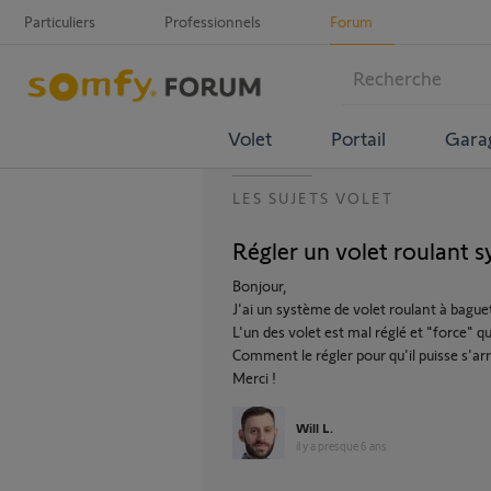
Particuliers
Professionnels
Forum
Volet
Portail
Gara
LES SUJETS VOLET
Régler un volet roulant 
Bonjour,
J'ai un système de volet roulant à ba
L'un des volet est mal réglé et "force" 
Comment le régler pour qu'il puisse s'
Merci !
Will L.
il y a presque 6 ans