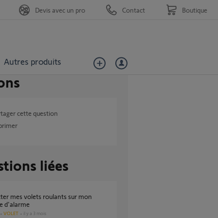
Devis avec un pro
Contact
Boutique
Autres produits
ons
tager cette question
primer
tions liées
e d'alarme
VOLET
il y a 3 mois