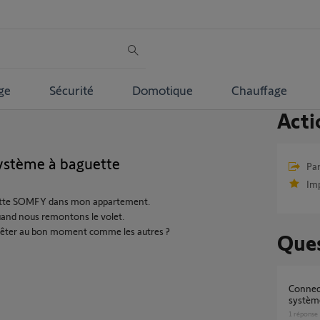
ge
Sécurité
Domotique
Chauffage
Acti
système à baguette
Par
Im
guette SOMFY dans mon appartement.
quand nous remontons le volet.
arrêter au bon moment comme les autres ?
Ques
Connecter mes volets roulants sur mon
systèm
1
réponse