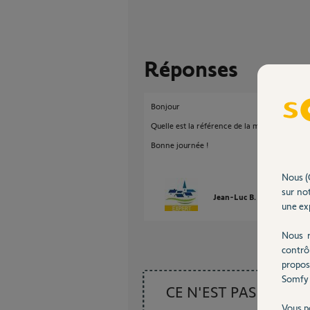
Réponses
Bonjour
Quelle est la référence de la motorisation, est
Bonne journée !
Nous (
sur not
Jean-Luc B.
il y a presqu
une exp
Nous r
contrô
propos
Somfy 
CE N'EST PAS CE
Vous p