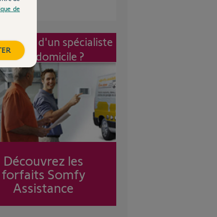
tique de
vention d'un spécialiste
TER
à mon domicile ?
Découvrez les
forfaits Somfy
Assistance