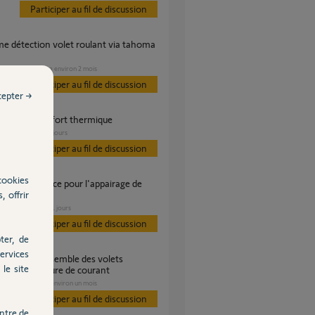
Participer au fil de discussion
VOLET
il y a environ 2 mois
es
Participer au fil de discussion
cepter →
roulant et confort thermique
VOLET
il y a 7 jours
Participer au fil de discussion
cookies
, offrir
roulants
VOLET
il y a 21 jours
Participer au fil de discussion
ter, de
ervices
le site
s après coupure de courant
VOLET
il y a environ un mois
s
Participer au fil de discussion
ntre de