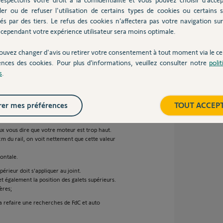
ler ou de refuser l'utilisation de certains types de cookies ou certains s
és par des tiers. Le refus des cookies n’affectera pas votre navigation sur 
cependant votre expérience utilisateur sera moins optimale.
ouvez changer d'avis ou retirer votre consentement à tout moment via le ce
ences des cookies. Pour plus d’informations, veuillez consulter notre
poli
ns
s
.
er mes préférences
TOUT ACCEP
eries il faudra consulter les supports de la
ux vous dire que votre moteur est trop haut.
cm du rail, on voit nettement que cette valeur
zontale.
ieur doit s'appliquer au joint.
 et également la position des galets supérieurs.
ères;
ra refaire une recherches de FdC et auto