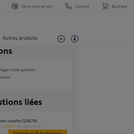
Devis avec un pro
Contact
Boutique
Autres produits
ons
tager cette question
primer
tions liées
ation navette GDK700
GARAGE
il y a environ un an
s
Participer au fil de discussion