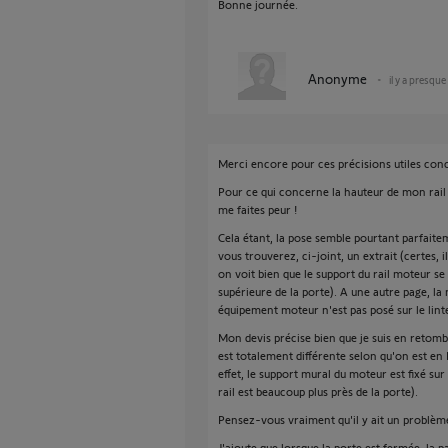
Bonne journée.
Anonyme
il y a presque
Merci encore pour ces précisions utiles co
Pour ce qui concerne la hauteur de mon rail
me faites peur !
Cela étant, la pose semble pourtant parfait
vous trouverez, ci-joint, un extrait (certes, 
on voit bien que le support du rail moteur se
supérieure de la porte). A une autre page, la 
équipement moteur n'est pas posé sur le lint
Mon devis précise bien que je suis en retombé
est totalement différente selon qu'on est en
effet, le support mural du moteur est fixé sur 
rail est beaucoup plus près de la porte).
Pensez-vous vraiment qu'il y ait un problèm
J'ajoute que lorsque la porte est fermée, la p