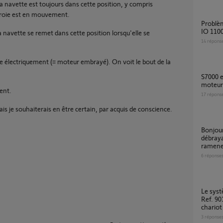
la navette est toujours dans cette position, y compris
rroie est en mouvement.
Problème de limite en position haute Serenia
IO 110
la navette se remet dans cette position lorsqu'elle se
14
répons
e électriquement (= moteur embrayé). On voit le bout de la
S7000 entrainement HS, compatibilité
moteur
ent.
17
répons
is je souhaiterais en être certain, par acquis de conscience.
Bonjour Suite à pb mécanique (câbles) et
débray
ramener
6
réponse
Le système de vérouillage mécanique Dexxo
Ref. 90
chariot
3
réponse