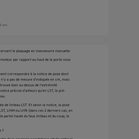
 6 ans
ncernant le plaquage en manoeuvre manuelle.
 moteur par rapport au haut de la porte vous
ement correspondre à la notice de pose dont
il n'y a pas de mesure d'indiquée en cm, mais
 trouve bien au dessus de l'extrémité
notice précise d'ailleurs qu'en LST, le pré-
eau.
e de linteau LST. Et selon la notice, la pose
 LST, LHM ou LHR (dans ces 2 derniers cas, en
la partie haute du faux linteau et du coup, le
e ?
artie de la courroie caoutchouc située entre la