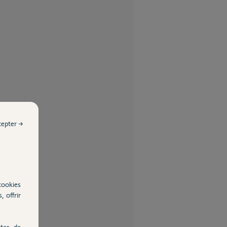
cepter →
cookies
, offrir
ter, de