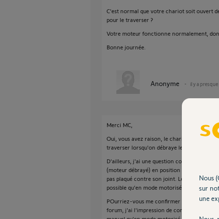
C'est normal que votre chariot soit ouvert d
pour le traverser ?
Votre moteur fonctionne normalement, donc
Bonne journée.
Anonyme
il y a presque
Merci MC,
Oui, vous avez raison, le chariot est troué de 
traverser lorsqu'on débraye le moteur, c'est 
D'ailleurs, j'ai une question concernant le 
(moteur débrayé) en position fermée, le panne
Nous (
pas plaqué contre son joint. Le plaquage du 
possible qu'en mode motorisé.
sur not
une exp
POurriez-vous me confirmer que cela est nor
forum, j'ai l'impression de comprendre que l
Nous r
manuel qu'en mode motorisé.