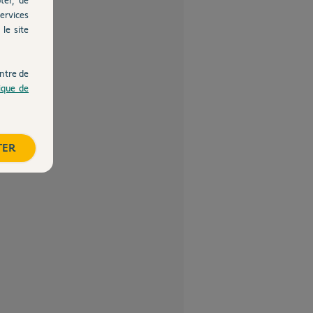
ervices
le site
ntre de
tique de
TER