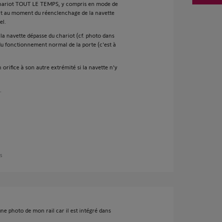
 chariot TOUT LE TEMPS, y compris en mode de
t au moment du réenclenchage de la navette
el.
la navette dépasse du chariot (cf. photo dans
du fonctionnement normal de la porte (c'est à
 orifice à son autre extrémité si la navette n'y
.
ns
e photo de mon rail car il est intégré dans