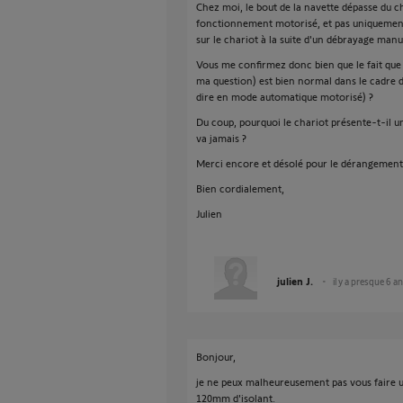
Chez moi, le bout de la navette dépasse du
fonctionnement motorisé, et pas uniquemen
sur le chariot à la suite d'un débrayage manu
Vous me confirmez donc bien que le fait que 
ma question) est bien normal dans le cadre 
dire en mode automatique motorisé) ?
Du coup, pourquoi le chariot présente-t-il un
va jamais ?
Merci encore et désolé pour le dérangement
Bien cordialement,
Julien
julien J.
il y a presque 6 a
Bonjour,
je ne peux malheureusement pas vous faire un
120mm d'isolant.