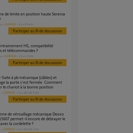
0
GARAGE
il y a 6 mois
es
Participer au fil de discussion
s et télécommandes ?
GARAGE
il y a 4 mois
es
Participer au fil de discussion
age la porte s'est fermée. Comment
 le chariot à la bonne position
GARAGE
il y a plus de 3 ans
s
Participer au fil de discussion
15607 permet-il encore de débrayer le
 avec la cordelette ?
GARAGE
il y a plus de 2 ans
s