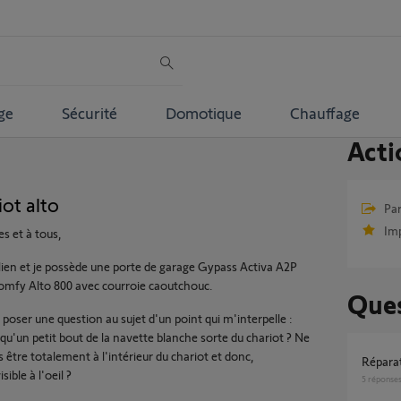
ge
Sécurité
Domotique
Chauffage
Acti
iot alto
Par
Im
s et à tous,
ulien et je possède une porte de garage Gypass Activa A2P
omfy Alto 800 avec courroie caoutchouc.
Ques
 poser une question au sujet d'un point qui m'interpelle :
qu'un petit bout de la navette blanche sorte du chariot ? Ne
s être totalement à l'intérieur du chariot et donc,
répar
ible à l'oeil ?
5
réponse