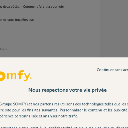
es deux côtés...! Comment ferait la courroie
 ne vous inquiétez pas.
 6 ans
Continuer sans ac
part en part afin de laisser la navette le
ça ?
Nous respectons votre vie privée
débrayage : lorsque la porte est en mode manuel
au du haut laisse entrevoir du jour : il n'est
Groupe SOMFY) et nos partenaires utilisons des technologies telles que les 
panneau du haut contre le joint du haut n'est
re site pour les finalités suivantes: Personnaliser le contenu et les publicités
érience personnalisée et analyser notre trafic.
mal, car en lisant d'autres questions sur ce
a porte doit être aussi bien plaquée en mode
espectons votre droit à la confidentialité et vous pouvez choisir d’accep