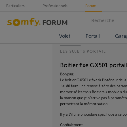
Particuliers
Professionnels
Forum
Volet
Portail
Gara
LES SUJETS PORTAIL
Boitier fixe GX501 portai
Bonjour.
Le boîtier GX501 « fixe»à l’intérieur de 
J’ai dû faire une remise à zéro des paramè
memorisé les trois Boitiers « mobile » du p
la maison que je n’arrive pas à paramétrer
permettant la mémorisation.
Il y a t’il une procédure spécifique a ce boî
Cordialement.