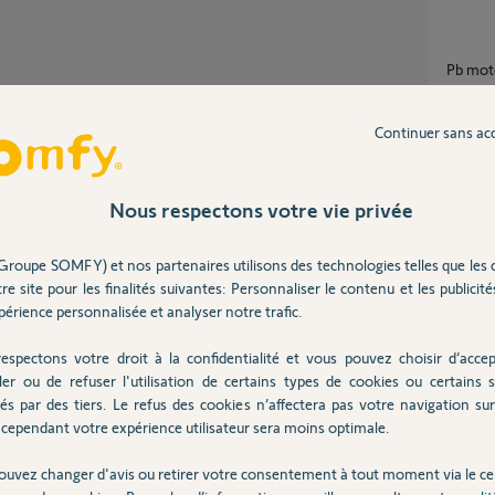
pb mot
2
réponse
Partager cette question
Continuer sans ac
Participer au fil de discussion
Panne 
6
réponse
Nous respectons votre vie privée
Groupe SOMFY) et nos partenaires utilisons des technologies telles que les 
Compatibilité Boitier Vista 800 et moteur SGS
re site pour les finalités suivantes: Personnaliser le contenu et les publicités
501/60
érience personnalisée et analyser notre trafic.
8
réponse
espectons votre droit à la confidentialité et vous pouvez choisir d’accep
ler ou de refuser l'utilisation de certains types de cookies ou certains s
Autom
és par des tiers. Le refus des cookies n’affectera pas votre navigation sur 
2
réponse
cependant votre expérience utilisateur sera moins optimale.
ns
ouvez changer d'avis ou retirer votre consentement à tout moment via le ce