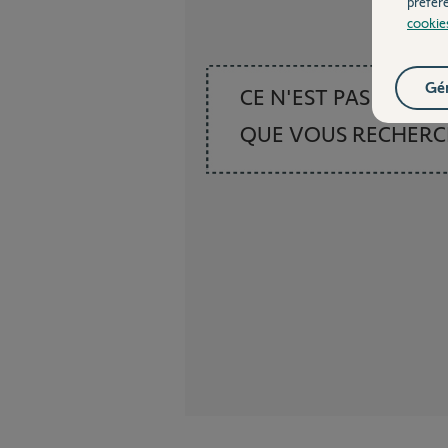
préfér
cookie
Gér
CE N'EST PAS CE
QUE VOUS RECHER