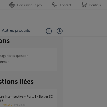
Devis avec un pro
Contact
Boutique
Autres produits
ons
tager cette question
primer
tions liées
S ?
PORTAIL
il y a 9 mois
s