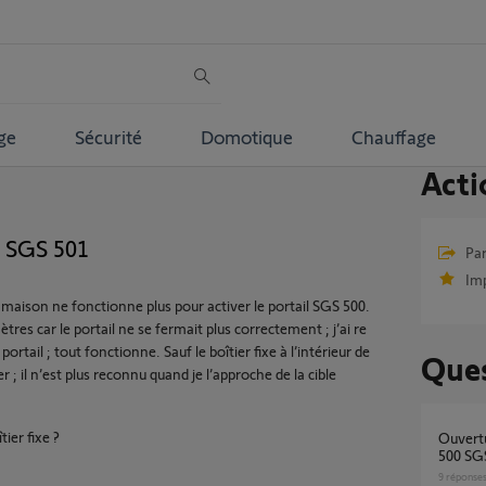
ge
Sécurité
Domotique
Chauffage
Acti
l SGS 501
Par
Im
la maison ne fonctionne plus pour activer le portail SGS 500.
tres car le portail ne se fermait plus correctement ; j’ai re
ortail ; tout fonctionne. Sauf le boîtier fixe à l’intérieur de
Ques
 ; il n’est plus reconnu quand je l’approche de la cible
tier fixe ?
Ouverture Intempestive - Portail - Boitier SC
500 SG
9
réponse