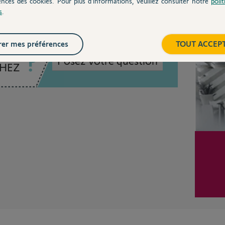
ences des cookies. Pour plus d’informations, veuillez consulter notre
poli
s
.
Inter
er mes préférences
TOUT ACCEP
Posez votre question
CHEZ