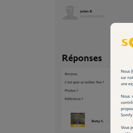
julien B.
il y a presque 6 ans
Réponses
Nous (
Bonjour,
sur not
C'est quoi un boîtier fixe ?
une exp
Photos ?
Nous r
Référence ?
contrô
propos
Somfy 
Richy C.
il y a presque 6 a
Vous p