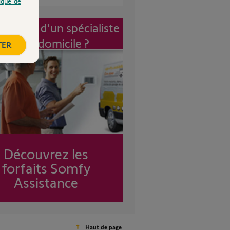
tique de
vention d'un spécialiste
à mon domicile ?
TER
Découvrez les
forfaits Somfy
Assistance
Haut de page