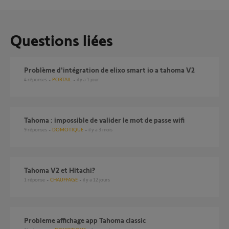
Questions liées
Problème d'intégration de elixo smart io a tahoma V2
4
réponses
PORTAIL
il y a 1 jour
Tahoma : impossible de valider le mot de passe wifi
9
réponses
DOMOTIQUE
il y a 3 mois
Tahoma V2 et Hitachi?
1
réponse
CHAUFFAGE
il y a 12 jours
Probleme affichage app Tahoma classic