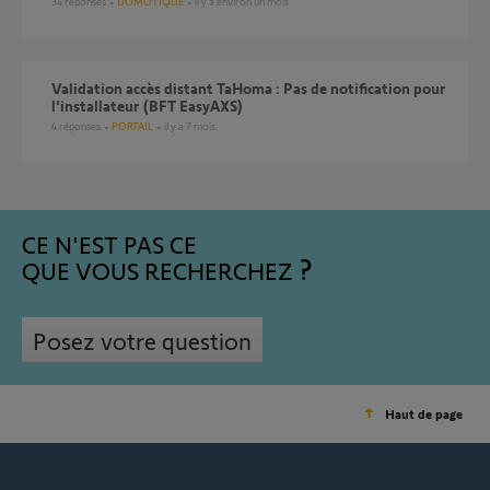
34
réponses
DOMOTIQUE
il y a environ un mois
Validation accès distant TaHoma : Pas de notification pour
l'installateur (BFT EasyAXS)
4
réponses
PORTAIL
il y a 7 mois
CE N'EST PAS CE
QUE VOUS RECHERCHEZ
Posez votre question
Haut de page