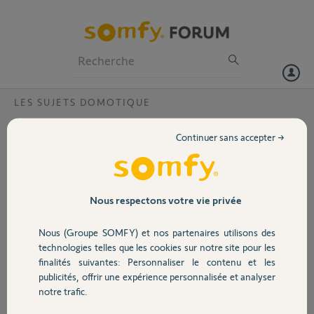
Particuliers
Professionnels
Forum
LES SUJETS DOMOTIQUE
Volet
Valider ma Tahoma
Continuer sans accepter →
Bonjour,
Portail
J'ai acheté une Tahoma d'occasion, mais je ne peux pas la valider, elle
l'est déjà. Comment procéder à la désactivation ???
Cordialement
Garage
Nous respectons votre vie privée
Anonyme
Nous (Groupe SOMFY) et nos partenaires utilisons des
Sécurité
il y a presque 6 ans
technologies telles que les cookies sur notre site pour les
Participer au fil de discussion
finalités suivantes: Personnaliser le contenu et les
publicités, offrir une expérience personnalisée et analyser
Domotique
notre trafic.