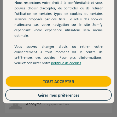
Réponses
Nous respectons votre droit à la confidentialité et vous
Chauffage
pouvez choisir d’accepter, de contrôler ou de refuser
l'utilisation de certains types de cookies ou certains
Bonjour
services proposés par des tiers. Le refus des cookies
Autres produits
n’affectera pas votre navigation sur le site Somfy
L'ancien propriétaire a t'il rempli la demande de désactivation ?
cependant votre expérience utilisateur sera moins
https://www.somfy.fr/assistance/produits/domotique/desact...
optimale.
Si vous ne savez pas et que vous n'avez pas de contact, laissez ici le pin
du Tahoma.
Vous pouvez changer d'avis ou retirer votre
Devis avec un pro
consentement à tout moment via le centre de
Bonne journée !
préférences des cookies. Pour plus d’informations,
veuillez consulter notre
politique de cookies
.
Jean-Luc B.
il y a presque 6 ans
Contact
Boutique
TOUT ACCEPTER
Merci de votre réponse. Le PIN de ma Tahoma est 1205-3973-6268.
Comment dois-je procéder ?
Gérer mes préférences
Anonyme
il y a presque 6 ans