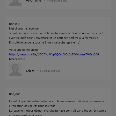
Anonyme
il y a plus de 5 ans
Bonsoir,
Merci pour la réponse.
Je fait bien une ouverture et fermeture avec le Bouton A avec un arrêt
avant la buté pour l'ouverture et un petit centimètre a la fermeture.
En suite je lance la touche B mais cela change rien :/
Voici une petite video :
https://mega.nz/file/Ll5CAYzJ#sp8QGIdXGL2s7GMonne7VCau2C6...
Merci avous
Cris V.
il y a plus de 5 ans
Bonjour,
Le raffut que fait votre porte durant la manœuvre indique une mauvaise
circulation des galets dans les rails.
Lorsque le moteur démarre la chaine tape son rail par effet de résistance
au roulement de la porte.