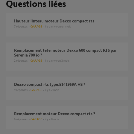
Questions liées
Hauteur linteau moteur Dexxo compact rts
7
réponses
GARAGE
il y a environ un mois
Remplacement tête moteur Dexxo 600 compact RTS par
Serenia 700 io ?
2
réponses
GARAGE
il y a environ 2 mois
Dexxo compact rts type:5141959A HS ?
9
réponses
GARAGE
il y a 2 mois
Remplacement moteur Dexxo compact rts ?
6
réponses
GARAGE
il y a 8 mois