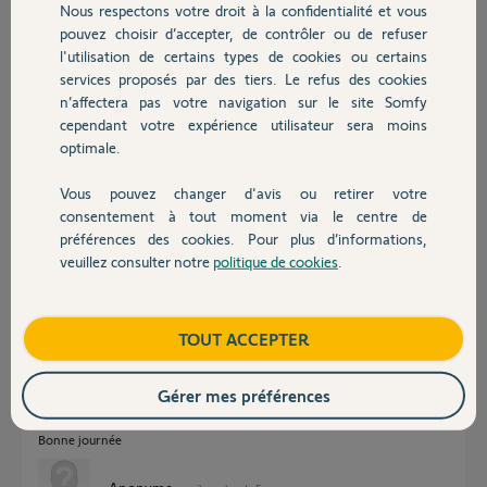
Nous respectons votre droit à la confidentialité et vous
Chauffage
pouvez choisir d’accepter, de contrôler ou de refuser
Cris V.
l'utilisation de certains types de cookies ou certains
il y a plus de 5 ans
services proposés par des tiers. Le refus des cookies
Autres produits
Participer au fil de discussion
n’affectera pas votre navigation sur le site Somfy
cependant votre expérience utilisateur sera moins
optimale.
Réponses
Vous pouvez changer d'avis ou retirer votre
Devis avec un pro
consentement à tout moment via le centre de
préférences des cookies. Pour plus d’informations,
Bonjour,
veuillez consulter notre
politique de cookies
.
Contact
Votre porte est une Artens de chez LM.
Le pb que vous rencontrez n'est pas dû à la tension qui est suffisante.
Vous avez mal réalisé la manip de FdC basse.
Il faudra la refaire en veillant surtout à lâcher la touche "a" juste avant
Boutique
TOUT ACCEPTER
que la panneau supérieur ne vienne en contact avec le joint de dormant
(~1cm).
Actuellement, la chaine est trop en traction porte fermée, ce qui crée
Gérer mes préférences
cette détente.
Bonne journée