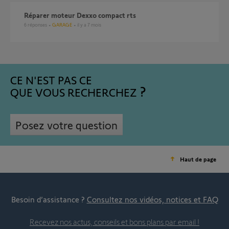
Réparer moteur Dexxo compact rts
6
réponses
GARAGE
il y a 7 mois
CE N'EST PAS CE
QUE VOUS RECHERCHEZ
Posez votre question
Haut de page
Besoin d’assistance ?
Consultez nos vidéos, notices et FAQ
Recevez nos actus, conseils et bons plans par email !