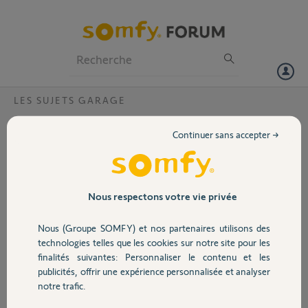
Particuliers
Professionnels
Forum
LES SUJETS GARAGE
Volet
Dexxo compact rts chaine qui tape sur la
Continuer sans accepter →
rail
Portail
Bonjour à tous,
J'ai installé une motorisation Dexxo Compact RTS qui était livré avec
Garage
Nous respectons votre vie privée
ma porte de garage.
Tous semble marcher correctement sauf que a certain moment la
Nous (Groupe SOMFY) et nos partenaires utilisons des
chaine tape sur le rail vers le milieux comme si elle était détendu et
Sécurité
technologies telles que les cookies sur notre site pour les
pourtant j'ai séré le caoutchouc sans dépasser les 18mm.
finalités suivantes: Personnaliser le contenu et les
publicités, offrir une expérience personnalisée et analyser
Dois-je sérer encore plus pour la tendre ?
Domotique
notre trafic.
Merci a vous.