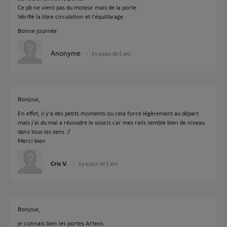
Ce pb ne vient pas du moteur mais de la porte.
Vérifié la libre circulation et l'équilibrage.
Bonne journée
Anonyme
il y a plus de 5 ans
Bonjour,
En effet, il y'a des petits moments ou cela force légèrement au départ
mais j'ai du mal a résoudre le soucis car mes rails semble bien de niveau
dans tous les sens :/
Merci bien
Cris V.
il y a plus de 5 ans
Bonjour,
je connais bien les portes Artens.