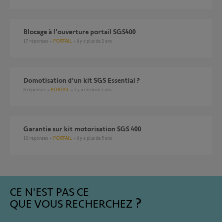
Blocage à l'ouverture portail SGS400
17
réponses
PORTAIL
il y a plus de 2 ans
Domotisation d'un kit SGS Essential ?
8
réponses
PORTAIL
il y a environ 2 ans
garantie sur kit motorisation SGS 400
10
réponses
PORTAIL
il y a plus de 5 ans
CE N'EST PAS CE
QUE VOUS RECHERCHEZ