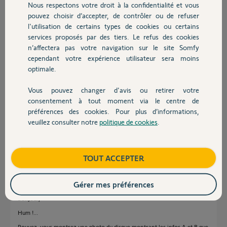
Participer au fil de discussion
Nous respectons votre droit à la confidentialité et vous
Chauffage
pouvez choisir d’accepter, de contrôler ou de refuser
l'utilisation de certains types de cookies ou certains
services proposés par des tiers. Le refus des cookies
Autres produits
Réponses
n’affectera pas votre navigation sur le site Somfy
cependant votre expérience utilisateur sera moins
optimale.
Bonjour,
Vous pouvez changer d'avis ou retirer votre
Affichez sur le disque votre valeur réelle "A".
Devis avec un pro
consentement à tout moment via le centre de
Ensuite tout s'affiche automatiquement, angle, équerre, B.
préférences des cookies. Pour plus d’informations,
Il n'y a aucune question à ce poser.
veuillez consulter notre
politique de cookies
.
Contact
CdL
Anonyme
il y a plus de 5 ans
Boutique
TOUT ACCEPTER
Gérer mes préférences
Bonjour,
Hum !...
Pouvez-vous montrez une photo du disque montrant les infos A et B que