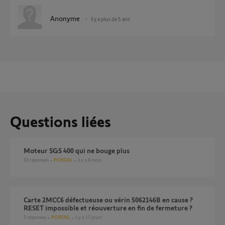
Anonyme
il y a plus de 5 ans
Questions liées
Moteur SGS 400 qui ne bouge plus
10
réponses
PORTAIL
il y a 8 mois
Carte 2MCC6 défectueuse ou vérin 5062146B en cause ?
RESET impossible et réouverture en fin de fermeture ?
5
réponses
PORTAIL
il y a 17 jours