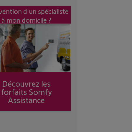
vention d'un spécialiste
à mon domicile ?
Découvrez les
forfaits Somfy
Assistance