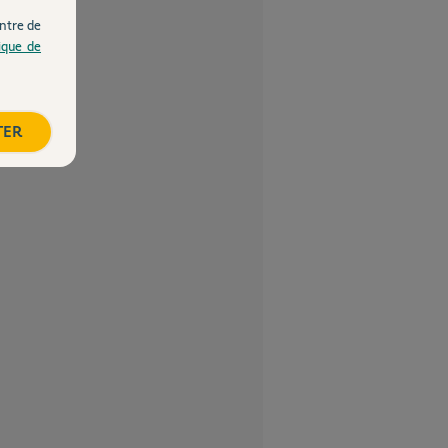
ntre de
tique de
TER