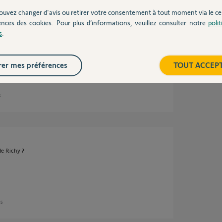
peut être dû à un défaut de fabrication et
ouvez changer d'avis ou retirer votre consentement à tout moment via le ce
eur.
ences des cookies. Pour plus d’informations, veuillez consulter notre
poli
s
.
sant le formulaire en bas de page.
evolvia-passeo-800
?
omfy.
er mes préférences
TOUT ACCEP
s
de Richy ?
ns