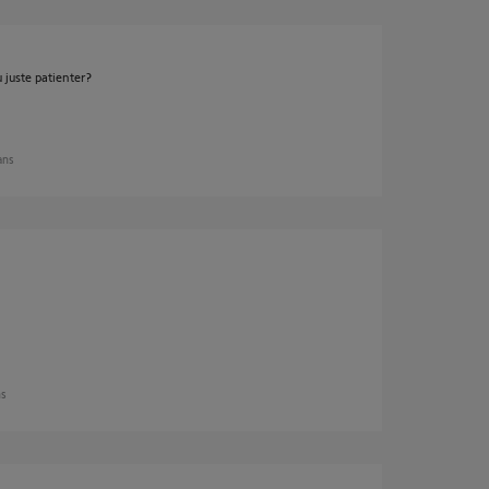
u juste patienter?
 ans
ns