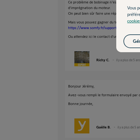
Ce problème de bobinage n'est pas normal et 
Vous p
d'imprégnation du moteur.
On peut bien sûr faire une réparation du mot
préfér
cookie
Mais vous pouvez gagner du temps en remplis
https://www.somfy.fr/support/sav-pignon-
Ou attendez ici le contact d'un Technicien S
Gér
Richy C.
il y a plus de 5 an
Bonjour Jérémy,
Avez-vous rempli le formulaire envoyé par 
Bonne journée,
Gaëlle B.
il y a plus de 5 a