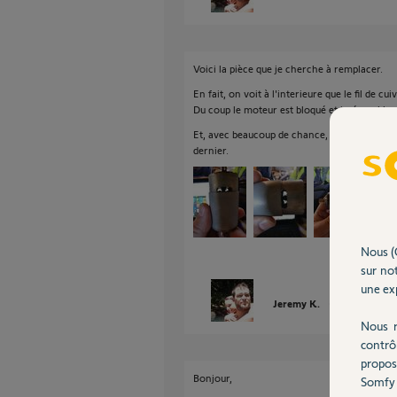
Voici la pièce que je cherche à remplacer.
En fait, on voit à l'interieure que le fil de cu
Du coup le moteur est bloqué et irréparable.
Et, avec beaucoup de chance, la garantie de 3
dernier.
Nous (
sur not
une exp
Jeremy K.
il y a plus de 5
Nous r
contrô
propos
Bonjour,
Somfy 