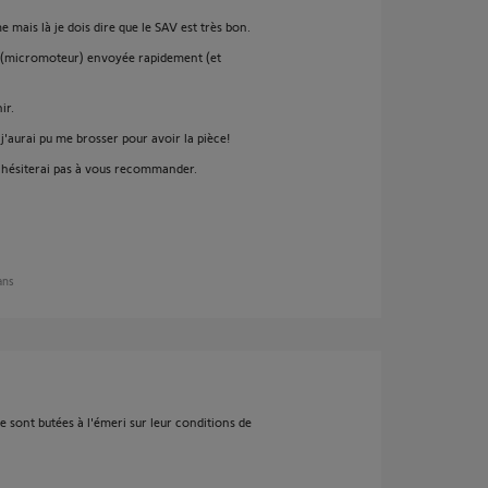
mais là je dois dire que le SAV est très bon.
ce (micromoteur) envoyée rapidement (et
ir.
j'aurai pu me brosser pour avoir la pièce!
'hésiterai pas à vous recommander.
 ans
sont butées à l'émeri sur leur conditions de