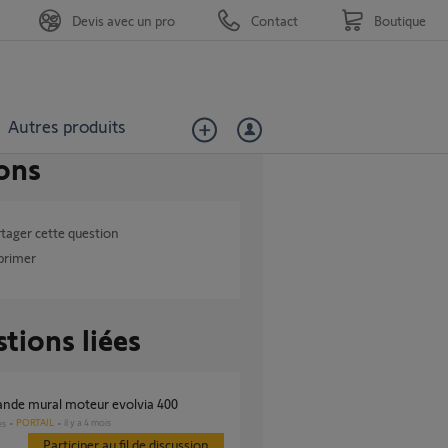
Devis avec un pro
Contact
Boutique
Autres produits
ons
tager cette question
primer
tions liées
nde mural moteur evolvia 400
PORTAIL
il y a 4 mois
es
Participer au fil de discussion