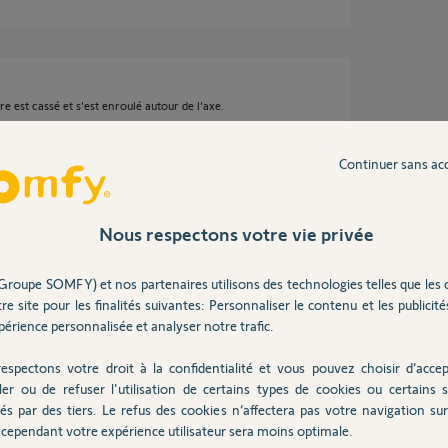
ivre est cassé et s'est enroulé autour de l'axe.
 ans suite à l'achat est arrivée à terme le mois
Continuer sans ac
Nous respectons votre vie privée
Groupe SOMFY) et nos partenaires utilisons des technologies telles que les 
re site pour les finalités suivantes: Personnaliser le contenu et les publicités
érience personnalisée et analyser notre trafic.
 ans
espectons votre droit à la confidentialité et vous pouvez choisir d’accep
ler ou de refuser l'utilisation de certains types de cookies ou certains s
és par des tiers. Le refus des cookies n’affectera pas votre navigation sur 
cependant votre expérience utilisateur sera moins optimale.