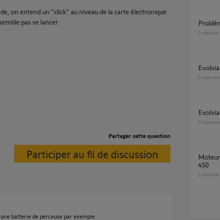
e, on entend un "click" au niveau de la carte électronique
semble pas se lancer.
Problè
1
réponse
Evolvi
8
réponse
Evolvi
9
réponse
Partager cette question
Participer au fil de discussion
Moteur de remplacement pour Evolvia 400
450
1
réponse
 une batterie de perceuse par exemple.