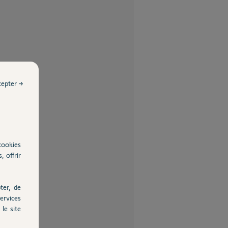
cepter →
cookies
, offrir
ter, de
ervices
le site