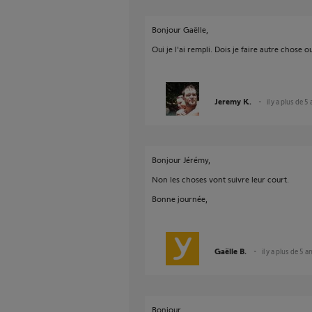
Bonjour Gaëlle,
Oui je l'ai rempli. Dois je faire autre chose o
Jeremy K.
il y a plus de 5
Bonjour Jérémy,
Non les choses vont suivre leur court.
Bonne journée,
Gaëlle B.
il y a plus de 5 a
Bonjour,