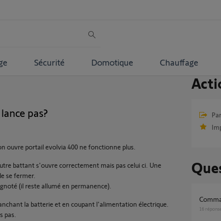
ge
Sécurité
Domotique
Chauffage
Acti
 lance pas?
Par
Im
n ouvre portail evolvia 400 ne fonctionne plus.
Ques
utre battant s'ouvre correctement mais pas celui ci. Une
de se fermer.
ignoté (il reste allumé en permanence).
Comma
ranchant la batterie et en coupant l'alimentation électrique.
16
répons
s pas.