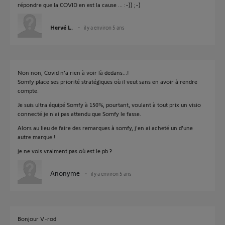
répondre que la COVID en est la cause ... :-)) ;-)
Hervé L.
il y a environ 5 ans
Non non, Covid n'a rien à voir là dedans...!
Somfy place ses priorité stratégiques où il veut sans en avoir à rendre
compte.
Je suis ultra équipé Somfy à 150%, pourtant, voulant à tout prix un visio
connecté je n'ai pas attendu que Somfy le fasse.
Alors au lieu de faire des remarques à somfy, j'en ai acheté un d'une
autre marque !
je ne vois vraiment pas où est le pb ?
Anonyme
il y a environ 5 ans
Bonjour V-rod