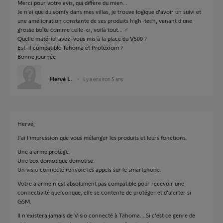
Merci pour votre avis, qui diffère du mien...
Je n'ai que du somfy dans mes villas, je trouve logique d'avoir un suivi et
une amélioration constante de ses produits high-tech, venant d'une
grosse boîte comme celle-ci, voilà tout... ‍♂️
Quelle matériel avez-vous mis à la place du V500 ?
Est-il compatible Tahoma et Protexiom ?
Bonne journée
Hervé L.
il y a environ 5 ans
Hervé,
J'ai l'impression que vous mélanger les produits et leurs fonctions.
Une alarme protège.
Une box domotique domotise.
Un visio connecté renvoie les appels sur le smartphone.
Votre alarme n'est absolument pas compatible pour recevoir une
connectivité quelconque, elle se contente de protéger et d'alerter si
GSM.
Il n'existera jamais de Visio connecté à Tahoma....Si c'est ce genre de