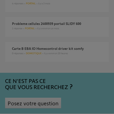
4
réponses
PORTAIL
il y a 3 mois
Probleme cellules 2400939 portail SLIDY 600
1
réponse
PORTAIL
il y a environ un mois
Carte B EBA IO Homecontrol driver kit somfy
0
réponses
DOMOTIQUE
il y a environ 20 heures
CE N'EST PAS CE
QUE VOUS RECHERCHEZ
Posez votre question