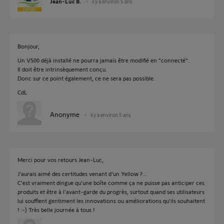
Jean-Luc B.
il y a environ 5 ans
Bonjour,
Un V500 déjà installé ne pourra jamais être modifié en "connecté".
Il doit être intrinsèquement conçu.
Donc sur ce point également, ce ne sera pas possible.
CdL
Anonyme
il y a environ 5 ans
Merci pour vos retours Jean-Luc,
J'aurais aimé des certitudes venant d'un Yellow ?...
C'est vraiment dingue qu'une boîte comme ça ne puisse pas anticiper ces
produits et être à l'avant-garde du progrès, surtout quand ses utilisateurs
lui soufflent gentiment les innovations ou améliorations qu'ils souhaitent
! :-) Très belle journée à tous !