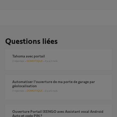
Questions liées
Tahoma avec portail
3
réponses
DOMOTIQUE
il y a 2 mois
Automatiser l'ouverture de ma porte de garage par
géolocalisation
3
réponses
DOMOTIQUE
il y a 6 mois
Ouverture Portail IXENGO avec Assistant vocal Android
Auto et code PIN ?