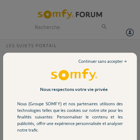
Particuliers
Professionnels
Forum
LES SUJETS PORTAIL
Volet
Géolocalisation téléphone pour ouverture
Continuer sans accepter →
automatique portail ?
Portail
Bonjour,
Il me semble avoir entendu dire qu'il était possible d'ouvrir
Garage
automatiquement un portail lorsque mon "téléphone" était détecté,
Nous respectons votre vie privée
par géolocalisation, par exemple à 100 mètres de celui-ci, quand je
rentre chez moi en voiture par exemple. Est-ce que cela est vraiment
Nous (Groupe SOMFY) et nos partenaires utilisons des
Sécurité
possible ? Si oui par quel biais ? J'ai une motorisation Invisio 3S IO.
technologies telles que les cookies sur notre site pour les
Merci !
finalités suivantes: Personnaliser le contenu et les
publicités, offrir une expérience personnalisée et analyser
Domotique
Johan S.
notre trafic.
il y a plus de 5 ans