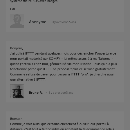
système filaire BUS avec badges.
CdL
Anonyme
il y a environ 5 ans
Bonjour,
J'ai utilisé IFTTT pendant quelques mois pour déclencher l'ouverture de
mon portail motorisé par SOMFY - lui même associé à ma Tahoma -
quand j'arrivais chez moi, géolocalisé via mon iPhone... puis ça n'a plus
fonctionné parce que IFTTT ne proposait plus ce service gratuitement.
Comme je refuse de payer pour passer à IFTTT "pro", je cherche aussi
une alternative à IFTTT.
Bruno R.
il y a presque 3 ans
Bonsoir,
Comme je vois aussi que certains cherchent à ouvrir leur portail à
distance, c'est tout à fait possible en achetant la télécommande relais