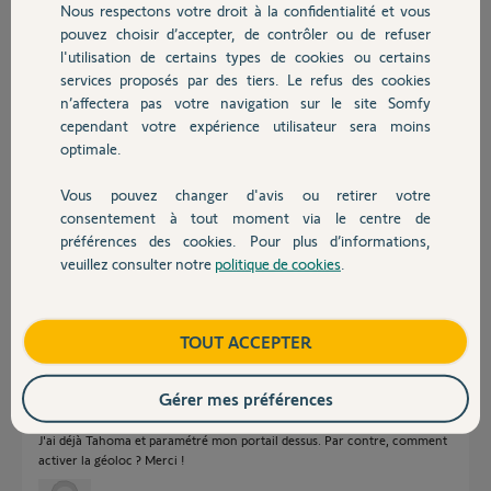
Participer au fil de discussion
Nous respectons votre droit à la confidentialité et vous
Chauffage
pouvez choisir d’accepter, de contrôler ou de refuser
l'utilisation de certains types de cookies ou certains
services proposés par des tiers. Le refus des cookies
Autres produits
Réponses
n’affectera pas votre navigation sur le site Somfy
cependant votre expérience utilisateur sera moins
optimale.
Bonsoir,
Vous pouvez changer d'avis ou retirer votre
Il faudra Tahoma et son appli.
Devis avec un pro
consentement à tout moment via le centre de
Alors 100m vous oubliez, de même oubliez la précision GPS.
préférences des cookies. Pour plus d’informations,
Pas terrible ce système.
veuillez consulter notre
politique de cookies
.
Contact
CdL
Boutique
TOUT ACCEPTER
Anonyme
il y a plus de 5 ans
Gérer mes préférences
J'ai déjà Tahoma et paramétré mon portail dessus. Par contre, comment
activer la géoloc ? Merci !