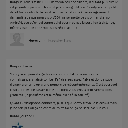
Bonjour, J'avais testé IFTTT de façon peu concluante, d'autant plus qu'elle
est payante à présent ! N'est-il pas envisageable que Somfy gère ce petit
détail fort confortable, en direct, via la Tahoma ? J'avais également
demandé à ce que mon visio V500 me permette de visionner via mon
Androïd, quelqu'un qui sonne et lui ouvrir ou pas le portillon à distance,
même absent de chez moi. sans réponse... :-/
Hervé L.
il y a environ 5 ans
Bonjour Hervé
Somfy avait prévu la géolocalisation sur TaHoma mais à ma
connaissance, a laissé tomber l'affaire: pas assez fiable et donc risque
d'engendrer un trop grand nombre de mécontentements. C'est pourquoi
la solution est de passer par IFTTT dont vous avez 3 programmations
gratuites. (le problème est le même quant à la fiabilité).
Quant au visiophone connecté, je sais que Somfy travaille la dessus mais
je ne sais pas ou ça en est et de toute façon ça ne sera pas sur V500.
Bonne journée !