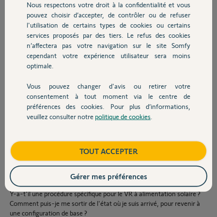
Nous respectons votre droit à la confidentialité et vous
Up+Down en simultané : OK
Chauffage
pouvez choisir d’accepter, de contrôler ou de refuser
La descente ne se fait que par petites étapes en maintenant appuyé
l'utilisation de certains types de cookies ou certains
sur Down
My+Up : ne fait rien
services proposés par des tiers. Le refus des cookies
Autres produits
La montée manuelle se fait également par petites étapes
n’affectera pas votre navigation sur le site Somfy
My+Down : ne fait rien
cependant votre expérience utilisateur sera moins
Si j'appuie sur My cela inverse la rotation, ce qui laisse penser que je
optimale.
suis toujours en mode programmation, sauf que l'appui bref sur
PROG ne fait strictement rien.
Vous pouvez changer d'avis ou retirer votre
Devis avec un pro
consentement à tout moment via le centre de
J'ai également tenté une procédure vue sur ce forum, qui consiste à
préférences des cookies. Pour plus d’informations,
débrancher 10s puis UP+Down puis prog, mais cela n'en fait pas
veuillez consulter notre
politique de cookies
.
davantage.
Contact
Franchement je ne sais plus quoi faire ni même dans quelle étape je
me trouve.
Boutique
TOUT ACCEPTER
Aujourd'hui je ne peux que faire monter ou descendre en maintenant
appuyés les boutons, comme s'il n'existait aucun fin de course de
Gérer mes préférences
défini.
Y-a-t'il une procédure spécifique pour le VR à alimentation solaire ?
Comment puis-je me sortir de l'état où je suis arrivé, pour revenir à
une configuration de base ?