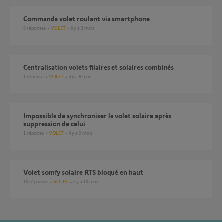
Commande volet roulant via smartphone
9
réponses
VOLET
il y a 3 mois
centralisation volets filaires et solaires combinés
1
réponse
VOLET
il y a 8 mois
Impossible de synchroniser le volet solaire après
suppression de celui
1
réponse
VOLET
il y a 9 mois
Volet somfy solaire RTS bloqué en haut
10
réponses
VOLET
il y a 10 mois