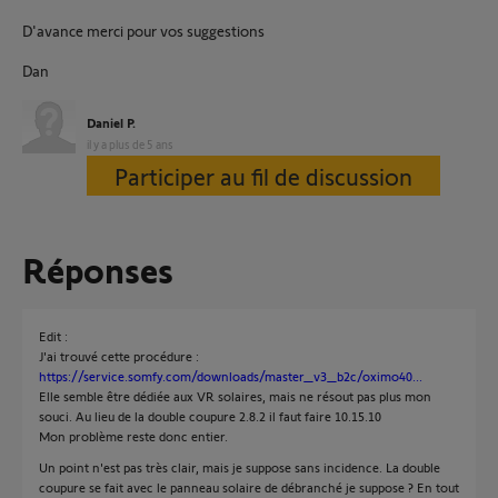
D'avance merci pour vos suggestions
Dan
Daniel P.
il y a plus de 5 ans
Participer au fil de discussion
Réponses
Edit :
J'ai trouvé cette procédure :
https://service.somfy.com/downloads/master_v3_b2c/oximo40...
Elle semble être dédiée aux VR solaires, mais ne résout pas plus mon
souci. Au lieu de la double coupure 2.8.2 il faut faire 10.15.10
Mon problème reste donc entier.
Un point n'est pas très clair, mais je suppose sans incidence. La double
coupure se fait avec le panneau solaire de débranché je suppose ? En tout