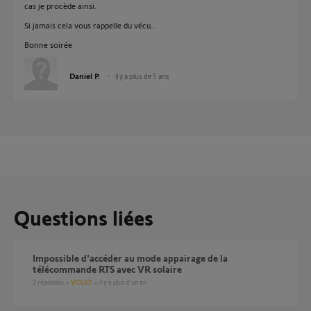
cas je procède ainsi.
Si jamais cela vous rappelle du vécu...
Bonne soirée
Daniel P.
il y a plus de 5 ans
Questions liées
impossible d'accéder au mode appairage de la
télécommande RTS avec VR solaire
2
réponses
VOLET
il y a plus d'un an