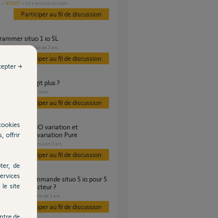
VOLET
il y a environ un mois
s
Participer au fil de discussion
grammer situo 1 io 5L
VOLET
il y a plus de 2 ans
Participer au fil de discussion
cepter →
roulant ne réagit plus ?
VOLET
il y a 3 mois
s
Participer au fil de discussion
cookies
, offrir
mmande IO 5 variation Pure
VOLET
il y a environ 3 ans
s
Participer au fil de discussion
ter, de
ervices
le site
 meme disjoncteur ?
VOLET
il y a plus de 3 ans
s
Participer au fil de discussion
ntre de