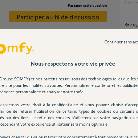
5
réponse
Partager cette question
Participer au fil de discussion
repro
1
réponse
Continuer sans ac
Volet 
olets je pense comme ceci :
7
réponse
Nous respectons votre vie privée
omfy-volet-roulant-remise-zero-reglage-fin-
Groupe SOMFY) et nos partenaires utilisons des technologies telles que les 
e volet à reprogrammer.
BSO avec réception IO variation et
olet concerné par la déprogrammation des
re site pour les finalités suivantes: Personnaliser le contenu et les publicités
téléco
érience personnalisée et analyser notre trafic.
6
réponse
espectons votre droit à la confidentialité et vous pouvez choisir d’accep
ler ou de refuser l'utilisation de certains types de cookies ou certains s
Programmer télécommande situo 5 io pour 5
és par des tiers. Le refus des cookies n’affectera pas votre navigation sur 
bso sur
ans
cependant votre expérience utilisateur sera moins optimale.
8
réponse
ouvez changer d'avis ou retirer votre consentement à tout moment via le ce