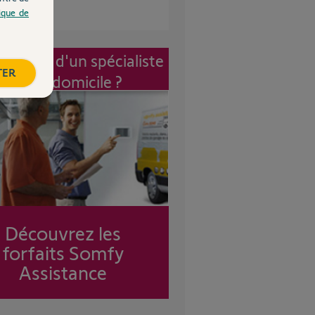
tique de
vention d'un spécialiste
TER
à mon domicile ?
Découvrez les
forfaits Somfy
Assistance