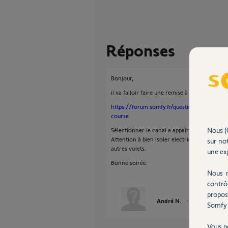
Réponses
Bonjour,
il va falloir faire une remise à zéro de vos v
https://forum.somfy.fr/questions/562905-s
course
Nous (
Sélectionner le canal a appairer pour chaqu
Attention à bien isoler electriquement le v
sur not
autres volets.
une exp
Bonne soirée.
Nous r
contrô
propos
André N.
il y a plus de 5 
Somfy 
Vous p