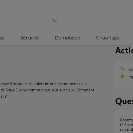
ge
Sécurité
Domotique
Chauffage
Acti
Par
Im
rique 3 moteurs de volets intérieurs ont perdu leur
de Situo 5 io ne communique plus avec eux. Comment
er ?
Ques
Comment reprogrammer 5 volets avec 5
téléco
raccord