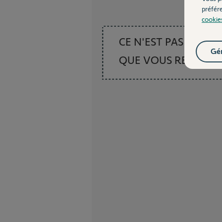
préfér
cookie
CE N'EST PAS CE
Gér
QUE VOUS RECHER