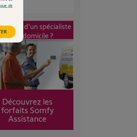
tique de
vention d'un spécialiste
TER
à mon domicile ?
Découvrez les
forfaits Somfy
Assistance