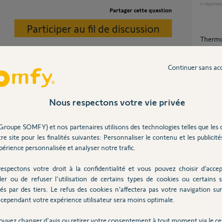
4
réponse
Partager cette question
Participer au fil de discussion
Thermo
4
réponse
Continuer sans ac
Remplacement moteur volet roulant filaire (4
savoir quel thermostat est compatible et
fils) pa
Nous respectons votre vie privée
4
réponse
.fr/
Groupe SOMFY) et nos partenaires utilisons des technologies telles que les 
re site pour les finalités suivantes: Personnaliser le contenu et les publicités
Cablage Chaudiere De dietrich twineo EGC 25
avec T
érience personnalisée et analyser notre trafic.
 ans
19
répons
espectons votre droit à la confidentialité et vous pouvez choisir d’accep
ler ou de refuser l'utilisation de certains types de cookies ou certains s
és par des tiers. Le refus des cookies n’affectera pas votre navigation sur 
Thermo
cependant votre expérience utilisateur sera moins optimale.
5
réponse
ouvez changer d'avis ou retirer votre consentement à tout moment via le ce