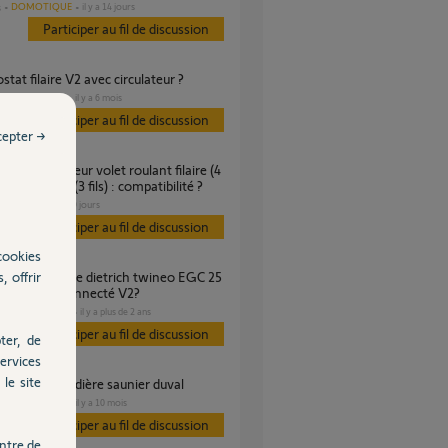
DOMOTIQUE
il y a 14 jours
s
Participer au fil de discussion
stat filaire V2 avec circulateur ?
CHAUFFAGE
il y a 6 mois
s
Participer au fil de discussion
cepter →
r moteur RTS (3 fils) : compatibilité ?
VOLET
il y a 9 jours
s
Participer au fil de discussion
cookies
, offrir
hermostat connecté V2?
CHAUFFAGE
il y a plus de 2 ans
es
Participer au fil de discussion
ter, de
ervices
le site
stat v2 chaudière saunier duval
CHAUFFAGE
il y a 10 mois
s
Participer au fil de discussion
ntre de