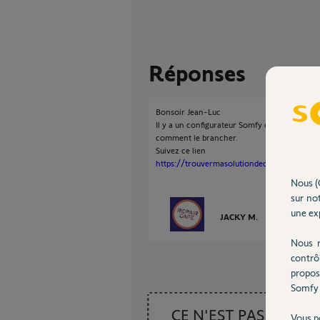
Réponses
Bonsoir Jean-Luc
Il y a un configurateur Somfy qui permet de 
comment le brancher.
Suivez ce lien
https://trouvermasolutiondechauffage.somfy
Nous (
sur not
une exp
JACKY M.
il y a plus de 5
Nous r
contrô
propos
Somfy 
CE N'EST PAS CE
Vous p