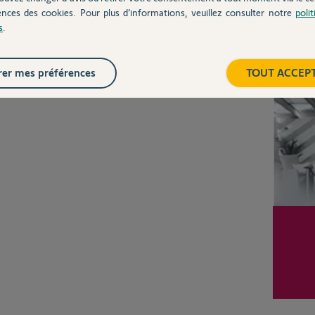
Posez votre question
ences des cookies. Pour plus d’informations, veuillez consulter notre
poli
CHEZ
s
.
Inter
er mes préférences
TOUT ACCEP