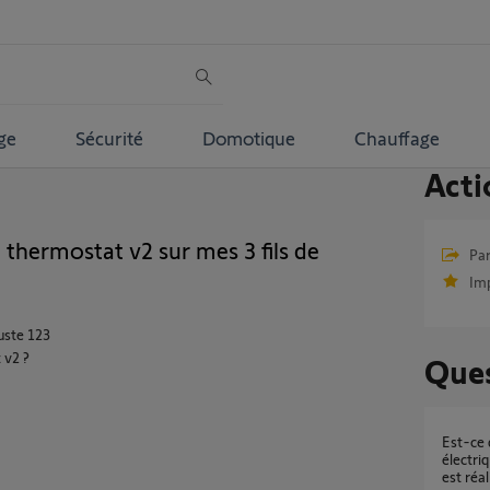
ge
Sécurité
Domotique
Chauffage
Acti
hermostat v2 sur mes 3 fils de
Par
Im
uste 123
 v2 ?
Ques
Est-ce que ce projet de gestion de radiateur
électri
est réal