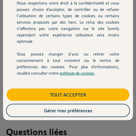
Réponses
Nous respectons votre droit à la confidentialité et vous
Chauffage
pouvez choisir d’accepter, de contrôler ou de refuser
l'utilisation de certains types de cookies ou certains
services proposés par des tiers. Le refus des cookies
Autres produits
Bonjour,
n’affectera pas votre navigation sur le site Somfy
En effet, le Solus 2 PA 10/12 n'existera plus. Vous pourrez partir sur une
cependant votre expérience utilisateur sera moins
motorisation Oximo RTS 10/17, il serait également nécessaire de
optimale.
changer votre point de commande. Un Smoove RTS sera recommandé
par exemple afin de pouvoir faire les réglage moteur.
Vous pouvez changer d'avis ou retirer votre
Bonne journée,
Devis avec un pro
consentement à tout moment via le centre de
préférences des cookies. Pour plus d’informations,
Gaëlle B.
il y a plus de 5 ans
veuillez consulter notre
politique de cookies
.
Contact
Boutique
TOUT ACCEPTER
Gérer mes préférences
Questions liées