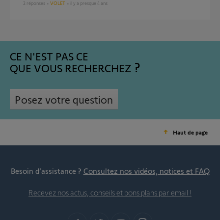
2
réponses
VOLET
il y a presque 4 ans
CE N'EST PAS CE
QUE VOUS RECHERCHEZ
Posez votre question
Haut de page
Besoin d’assistance ?
Consultez nos vidéos, notices et FAQ
Recevez nos actus, conseils et bons plans par email !