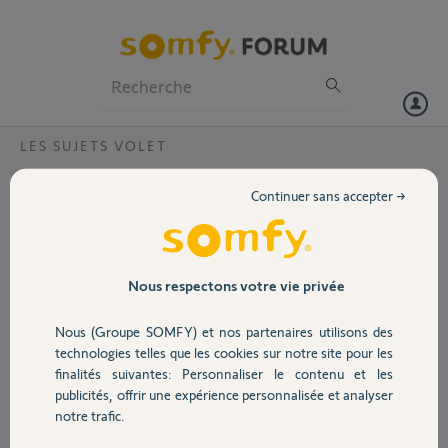
Particuliers
Professionnels
Forum
LES SUJETS VOLET
Volet
Remplacement 1037596 : SOLUS 2 PA
Continuer sans accepter →
10/12 VVF 2,5M
Portail
Bonjour,
Ou puis-je trouver ce modèle ? existe-t-il un modle compatible ?
Garage
Merci
Nous respectons votre vie privée
Nous (Groupe SOMFY) et nos partenaires utilisons des
Dimitri
Sécurité
il y a plus de 5 ans
technologies telles que les cookies sur notre site pour les
finalités suivantes: Personnaliser le contenu et les
Participer au fil de discussion
publicités, offrir une expérience personnalisée et analyser
Domotique
notre trafic.