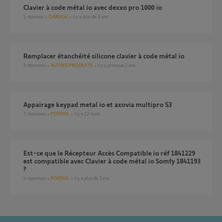
Clavier à code métal io avec dexxo pro 1000 io
1
réponse
GARAGE
il y a plus de 2 ans
remplacer étanchéité silicone clavier à code métal io
9
réponses
AUTRES PRODUITS
il y a presque 2 ans
appairage keypad metal io et axovia multipro S3
7
réponses
PORTAIL
il y a 12 mois
est-ce que le Récepteur Accès Compatible io réf 1841229
est compatible avec Clavier à code métal io Somfy 1841193
?
4
réponses
PORTAIL
il y a plus de 2 ans