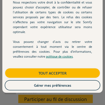
Nous respectons votre droit à la confidentialité et vous
ne s'ouvre plus:
Chauffage
pouvez choisir d’accepter, de contrôler ou de refuser
Maintenez le bouton ADR jusqu'au clignotement des deux voyants
l'utilisation de certains types de cookies ou certains
en façade
Ensuite tapez 6 fois la touche 0 suivit d'un appui bref (<0.5s) sur le
services proposés par des tiers. Le refus des cookies
Autres produits
bouton "S"
n’affectera pas votre navigation sur le site Somfy
(Maintenez ensuite la touche SET jusqu'à ce que le voyant du bas
cependant votre expérience utilisateur sera moins
s'allume fixe
optimale.
Entrez votre code personnel à 4, 5 ou 6 chiffres suivi d'un appui bref
(<0.5s) sur "S", le voyant du bas s'éteint et se rallume
Vous pouvez changer d'avis ou retirer votre
Devis avec un pro
Retapez votre code personnel, identique à celui que vous venez de
consentement à tout moment via le centre de
taper pour le confirmer et faites un appui bref (<0.5s) sur "S" le code
préférences des cookies. Pour plus d’informations,
est changé)
veuillez consulter notre
politique de cookies
.
Contact
Merci de m'expliquer où est l'erreur? et à quoi sert la touche Prog à
l'arrière du clavier?
Cordialement
Boutique
TOUT ACCEPTER
Joyeuses Pâques
Gérer mes préférences
JEAN T.
il y a plus de 5 ans
Participer au fil de discussion