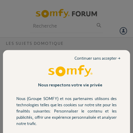
Particuliers
Professionnels
Forum
LES SUJETS DOMOTIQUE
Volet
Tahoma d'un ancien propriétaire
Continuer sans accepter →
Bonjour,
Portail
L'ancien propriétaire m'a laissé la box Tahoma pour piloter
l'ensemble de ma maison.
Garage
Nous respectons votre vie privée
Son code PIN: 1206-6467-6531.
Nous (Groupe SOMFY) et nos partenaires utilisons des
Ce Tahoma est actuellement branché sur ma box.
Sécurité
technologies telles que les cookies sur notre site pour les
Serait ce possible de la réinitialiser ?
finalités suivantes: Personnaliser le contenu et les
publicités, offrir une expérience personnalisée et analyser
Domotique
Merci,
notre trafic.
T. Mehat