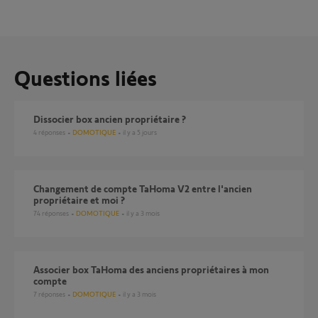
Questions liées
Dissocier box ancien propriétaire ?
4
réponses
DOMOTIQUE
il y a 5 jours
Changement de compte TaHoma V2 entre l'ancien
propriétaire et moi ?
74
réponses
DOMOTIQUE
il y a 3 mois
Associer box TaHoma des anciens propriétaires à mon
compte
7
réponses
DOMOTIQUE
il y a 3 mois