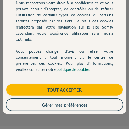
Nous respectons votre droit à la confidentialité et vous
Chauffage
pouvez choisir d’accepter, de contrôler ou de refuser
Thimothy
l'utilisation de certains types de cookies ou certains
il y a plus de 5 ans
services proposés par des tiers. Le refus des cookies
Autres produits
Participer au fil de discussion
n’affectera pas votre navigation sur le site Somfy
cependant votre expérience utilisateur sera moins
optimale.
Réponses
Vous pouvez changer d'avis ou retirer votre
Devis avec un pro
consentement à tout moment via le centre de
préférences des cookies. Pour plus d’informations,
Bonjour Thimothy,
veuillez consulter notre
politique de cookies
.
Contact
Je viens de dissocier la Taoma du compte auquel elle était rattaché, vous
pouvez l'activer dès à présent sur votre compte.
Bonne journée,
Boutique
TOUT ACCEPTER
Thomas M.
il y a plus de 5 ans
Gérer mes préférences