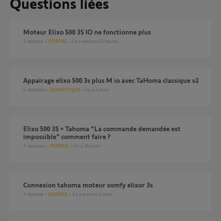
Questions liées
Moteur Elixo 500 3S IO ne fonctionne plus
1
réponse
PORTAIL
il y a environ 13 heures
Appairage elixo 500 3s plus M io avec TaHoma classique v2
4
réponses
DOMOTIQUE
il y a 2 jours
Elixo 500 3S + Tahoma "La commande demandée est
impossible" comment faire ?
3
réponses
PORTAIL
il y a 20 jours
Connexion tahoma moteur somfy elixor 3s
1
réponse
GARAGE
il y a environ 2 mois