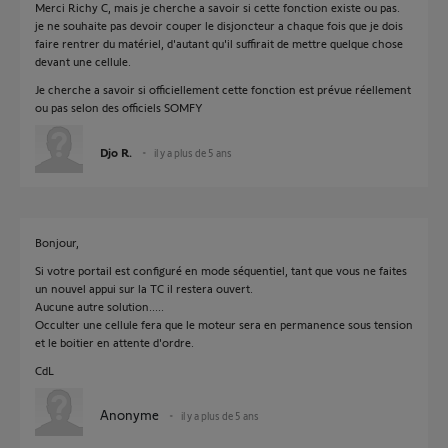
Merci Richy C, mais je cherche a savoir si cette fonction existe ou pas.
je ne souhaite pas devoir couper le disjoncteur a chaque fois que je dois
faire rentrer du matériel, d'autant qu'il suffirait de mettre quelque chose
devant une cellule.
Je cherche a savoir si officiellement cette fonction est prévue réellement
ou pas selon des officiels SOMFY
Djo R.
il y a plus de 5 ans
Bonjour,
Si votre portail est configuré en mode séquentiel, tant que vous ne faites
un nouvel appui sur la TC il restera ouvert.
Aucune autre solution.....
Occulter une cellule fera que le moteur sera en permanence sous tension
et le boitier en attente d'ordre.
CdL
Anonyme
il y a plus de 5 ans