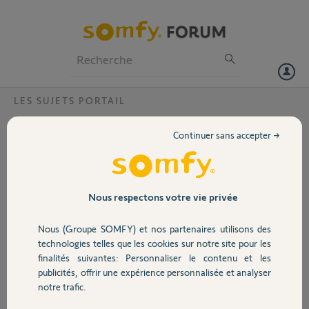
Particuliers
Professionnels
Forum
LES SUJETS PORTAIL
Volet
comment bloquer temporairement elixo
Continuer sans accepter →
500 avec la télécommande
Portail
Bonjour,
Il me semble avoir entendu parler de la possibilité de maintenir
Garage
Nous respectons votre vie privée
occasionnellement le portail moteur Elixo 500 rts avec la
télécommande.
Nous (Groupe SOMFY) et nos partenaires utilisons des
Sécurité
technologies telles que les cookies sur notre site pour les
Connaissez-vous la manœuvre à faire avec la télécommande?
finalités suivantes: Personnaliser le contenu et les
par exemple, j'ai des ouvriers qui rentrent du matériel et j'aurais voulu
publicités, offrir une expérience personnalisée et analyser
Domotique
maintenir le portail ouvert pendant un moment.
notre trafic.
Merci de votre aide