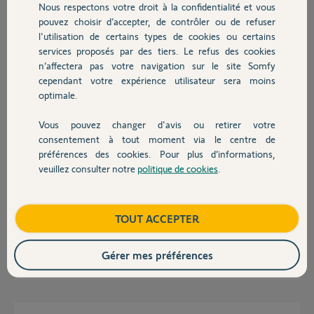
Nous respectons votre droit à la confidentialité et vous
Chauffage
pouvez choisir d’accepter, de contrôler ou de refuser
Merci,
l'utilisation de certains types de cookies ou certains
services proposés par des tiers. Le refus des cookies
Autres produits
Djo R.
n’affectera pas votre navigation sur le site Somfy
il y a plus de 5 ans
cependant votre expérience utilisateur sera moins
Participer au fil de discussion
optimale.
Vous pouvez changer d'avis ou retirer votre
Devis avec un pro
consentement à tout moment via le centre de
Réponses
préférences des cookies. Pour plus d’informations,
veuillez consulter notre
politique de cookies
.
Contact
Bonjour,
Le plus simple est de couper le courant au portail pendant les
Boutique
TOUT ACCEPTER
manœuvres.
Gérer mes préférences
Richy C.
il y a plus de 5 ans