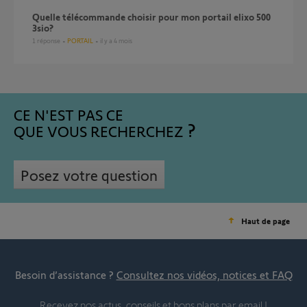
quelle télécommande choisir pour mon portail elixo 500
3sio?
1
réponse
PORTAIL
il y a 4 mois
CE N'EST PAS CE
QUE VOUS RECHERCHEZ
Posez votre question
Haut de page
Besoin d’assistance ?
Consultez nos vidéos, notices et FAQ
Recevez nos actus, conseils et bons plans par email !