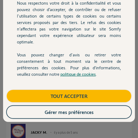
Nous respectons votre droit à la confidentialité et vous
Chauffage
pouvez choisir d’accepter, de contrôler ou de refuser
D'avance merci,
l'utilisation de certains types de cookies ou certains
Cordialement
services proposés par des tiers. Le refus des cookies
Autres produits
n’affectera pas votre navigation sur le site Somfy
Cyril
cependant votre expérience utilisateur sera moins
il y a plus de 5 ans
optimale.
Participer au fil de discussion
Vous pouvez changer d'avis ou retirer votre
Devis avec un pro
consentement à tout moment via le centre de
préférences des cookies. Pour plus d’informations,
Réponses
veuillez consulter notre
politique de cookies
.
Contact
Bonjour Cyril.
Boutique
TOUT ACCEPTER
Si vous parcourez le Forum vous verrez que la SIM FREE pose des
problèmes dans la mesure ou elle faite pour être mise dans Téléphone et
non dans une machine.
Gérer mes préférences
Vous pouvez essayer de vous connecter sur le compte FREE de la SIM et
vérifier que l'option sur les messages est bien activée.
JACKY M.
il y a plus de 5 ans