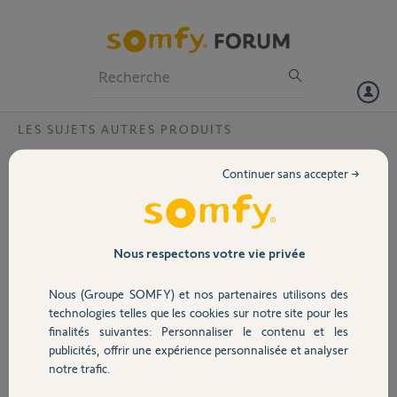
Particuliers
Professionnels
Forum
LES SUJETS AUTRES PRODUITS
Volet
carte sim nano
Continuer sans accepter →
Bonjour,
Portail
N'ayant pas correctement renouveller mon abonnement Afone ma
carte sim a été résiliée.
Garage
Nous respectons votre vie privée
Je me suis procuré une nano sim à 2€ chez Free, elle est bien sur
activée et installée mais cela ne fonctionne pas.
Nous (Groupe SOMFY) et nos partenaires utilisons des
Pour info j'ai la FREEBOX REVOLUTION.
Sécurité
technologies telles que les cookies sur notre site pour les
Ma centrale Somfy est de mars 2020 (protexiom GSM)
finalités suivantes: Personnaliser le contenu et les
Faut-il impérativement une sim de chez Afone ?
publicités, offrir une expérience personnalisée et analyser
Domotique
notre trafic.
Installer la sim dans la centrale : à l'horizontale et angle coupé en
haut à droite ?