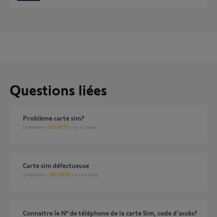
Questions liées
Problème carte sim?
1
réponse
SÉCURITÉ
il y a 2 mois
Carte sim défectueuse
2
réponses
SÉCURITÉ
il y a 4 mois
connaitre le N° de téléphone de la carte Sim, code d'accès?