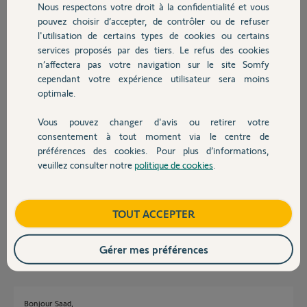
Nous respectons votre droit à la confidentialité et vous
Chauffage
pouvez choisir d’accepter, de contrôler ou de refuser
l'utilisation de certains types de cookies ou certains
Réponses
services proposés par des tiers. Le refus des cookies
Autres produits
n’affectera pas votre navigation sur le site Somfy
cependant votre expérience utilisateur sera moins
Bonjour,
optimale.
Qu'est-ce-que " LE BOITIER RTS " ?
Vous pouvez changer d'avis ou retirer votre
Devis avec un pro
consentement à tout moment via le centre de
Richy C.
il y a environ 5 ans
préférences des cookies. Pour plus d’informations,
veuillez consulter notre
politique de cookies
.
Contact
bonjour, c le boitier qui permet a un pieton d entre et d ouvrir le portail, il
est a chiffre
Boutique
TOUT ACCEPTER
saad A.
il y a environ 5 ans
Gérer mes préférences
Bonjour Saad,