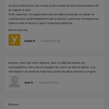
Je vous invite à faire une remise à zéro totale de votre motorisation afin
de repartir à zéro.
Enfin reprenez l'enregistrement de vos télécommandes et clavier en
commençant systématiquement par la touche 1 point qui correspond au
total et enfin la touche 2 pour l'ouverture piétonne.
Bonne journée,
Gaëlle B.
il y a environ 5 ans
bonjour, merci de votre réponse, mais j ai déjà fait toutes ces
manipulations, mais cela ne change rien ,soit il se met en piéton, si je
réinitialise il se remet en total mais jamais les deux comme a l origine
saad A.
il y a environ 5 ans
Bonjour