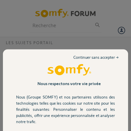
Particuliers
Professionnels
Forum
LES SUJETS PORTAIL
Volet
telecommande et boitier non connecte
Continuer sans accepter →
Bonjour,j ai un moteur freevia 300 qui fonctionnait tres bien avec ses
Portail
telecommandes(pieton et total) j ai rajoute hier un boitier rts et une
telecommande supplementaire maintenant toutes fonctionne soit
en totale sinon en pieton mais plus les 2 , que faire?? IDEM POUR LE
Garage
Nous respectons votre vie privée
BOITIER RTS
Nous (Groupe SOMFY) et nos partenaires utilisons des
Merci,
Sécurité
technologies telles que les cookies sur notre site pour les
finalités suivantes: Personnaliser le contenu et les
saad A.
publicités, offrir une expérience personnalisée et analyser
Domotique
il y a environ 5 ans
notre trafic.
Participer au fil de discussion