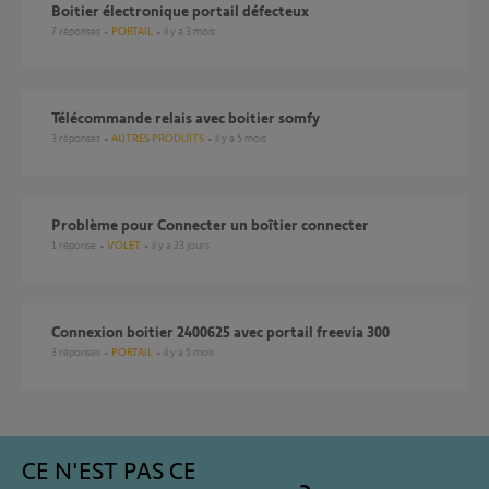
Boitier électronique portail défecteux
7
réponses
PORTAIL
il y a 3 mois
télécommande relais avec boitier somfy
3
réponses
AUTRES PRODUITS
il y a 5 mois
Problème pour Connecter un boîtier connecter
1
réponse
VOLET
il y a 23 jours
connexion boitier 2400625 avec portail freevia 300
3
réponses
PORTAIL
il y a 5 mois
CE N'EST PAS CE