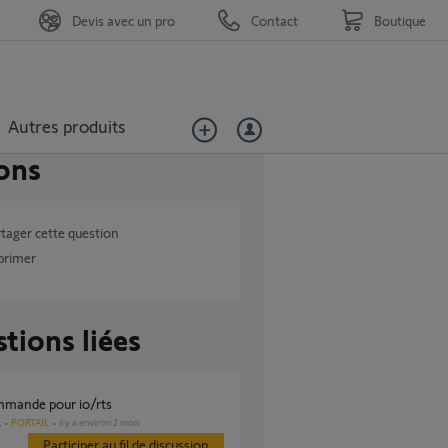
Devis avec un pro
Contact
Boutique
Autres produits
ons
tager cette question
primer
tions liées
mmande pour io/rts
PORTAIL
il y a environ 2 mois
s
Participer au fil de discussion