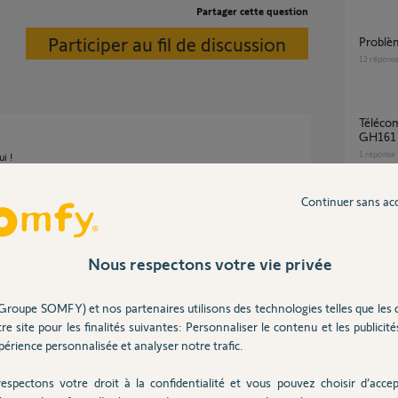
Partager cette question
Participer au fil de discussion
Problè
12
répons
Télécommande volet solus transmitter
GH161 
1
réponse
i !
!
Continuer sans ac
différence entre télécommande Origin Rts et
Origin 
2
réponse
Nous respectons votre vie privée
 5 ans
Groupe SOMFY) et nos partenaires utilisons des technologies telles que les 
kit co
re site pour les finalités suivantes: Personnaliser le contenu et les publicités
4
réponse
érience personnalisée et analyser notre trafic.
espectons votre droit à la confidentialité et vous pouvez choisir d’accep