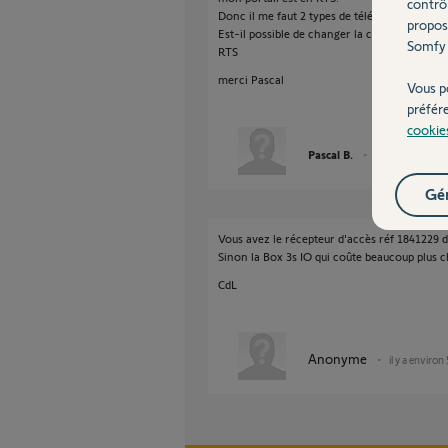
contrô
Donc il me faut 2 types de télécommande RTS
propos
Est-il possible de changer la carte électroni
Somfy 
RTS
merci Pascal
Vous p
préfér
cookie
Pascal B.
il y a environ 5 a
Gér
Vous avez le récepteur d'accès réf 1841229 di
Sinon la Box 3s IO qui coûte beaucoup plus c
CdL
Anonyme
il y a environ