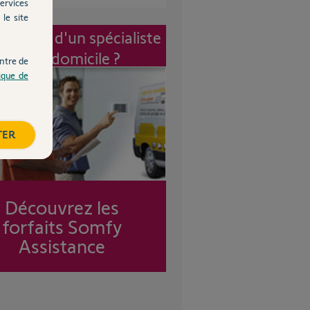
ervices
le site
vention d'un spécialiste
à mon domicile ?
ntre de
tique de
TER
Découvrez les
forfaits Somfy
Assistance