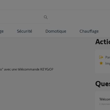
ge
Sécurité
Domotique
Chauffage
Acti
Par
Im
"dexxo" avec une télécommande KEYGO?
Ques
téléco
2
réponse