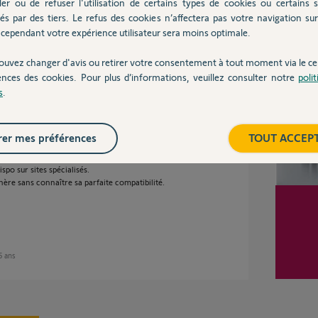
ler ou de refuser l'utilisation de certains types de cookies ou certains s
 et IO.
és par des tiers. Le refus des cookies n’affectera pas votre navigation sur 
que du slidymoove 600 en IO (je l'ai acheté en
cependant votre expérience utilisateur sera moins optimale.
Inter
ouvez changer d'avis ou retirer votre consentement à tout moment via le ce
ences des cookies. Pour plus d’informations, veuillez consulter notre
poli
s
.
ns
er mes préférences
TOUT ACCEP
spo sur sites spécialisés.
hère sans connaître sa parfaite compatibilité.
 5 ans