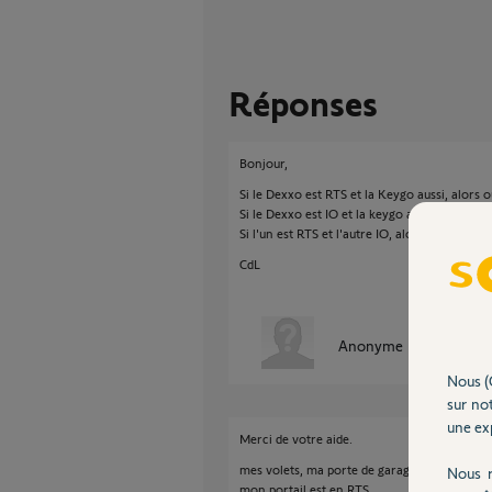
Réponses
Bonjour,
Si le Dexxo est RTS et la Keygo aussi, alors ou
Si le Dexxo est IO et la keygo aussi, alors oui 
Si l'un est RTS et l'autre IO, alors non !
CdL
Anonyme
il y a environ
Nous (
sur not
une exp
Merci de votre aide.
mes volets, ma porte de garage sont en IO
Nous r
mon portail est en RTS.