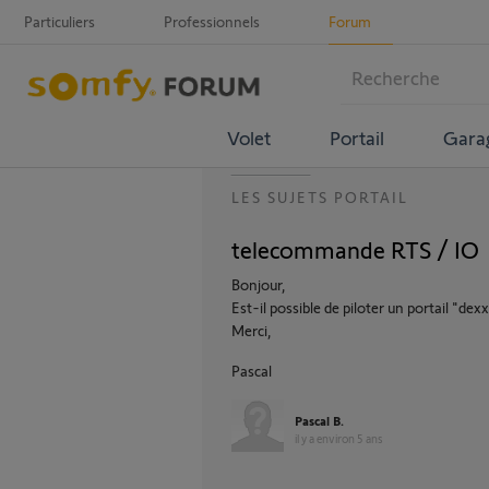
Particuliers
Professionnels
Forum
Volet
Portail
Gara
LES SUJETS PORTAIL
telecommande RTS / IO
Bonjour,
Est-il possible de piloter un portail 
Merci,
Pascal
Pascal B.
il y a environ 5 ans