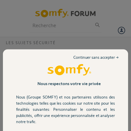
Particuliers
Professionnels
Forum
LES SUJETS SÉCURITÉ
Volet
Renouvellement de l abonnement carte
Continuer sans accepter →
SIM afone
Portail
Bonjour, je suis abonné depuis 1 an, j ai reçu le mail de fin d
abonnement au 16 juin , mais mon payement avec divers cartes bleu
Garage
ne passe pas, "payement refusé" en attente de votre réponse.
Nous respectons votre vie privée
Merci,
Nous (Groupe SOMFY) et nos partenaires utilisons des
Sécurité
technologies telles que les cookies sur notre site pour les
Fodhil H.
finalités suivantes: Personnaliser le contenu et les
il y a environ 5 ans
publicités, offrir une expérience personnalisée et analyser
Domotique
Participer au fil de discussion
notre trafic.