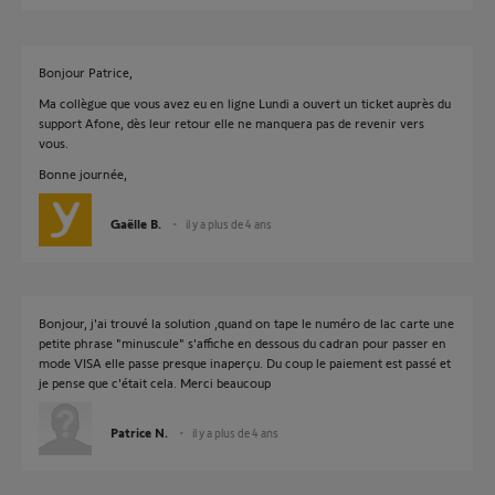
Bonjour Patrice,
Ma collègue que vous avez eu en ligne Lundi a ouvert un ticket auprès du
support Afone, dès leur retour elle ne manquera pas de revenir vers
vous.
Bonne journée,
Gaëlle B.
il y a plus de 4 ans
Bonjour, j'ai trouvé la solution ,quand on tape le numéro de lac carte une
petite phrase "minuscule" s'affiche en dessous du cadran pour passer en
mode VISA elle passe presque inaperçu. Du coup le paiement est passé et
je pense que c'était cela. Merci beaucoup
Patrice N.
il y a plus de 4 ans