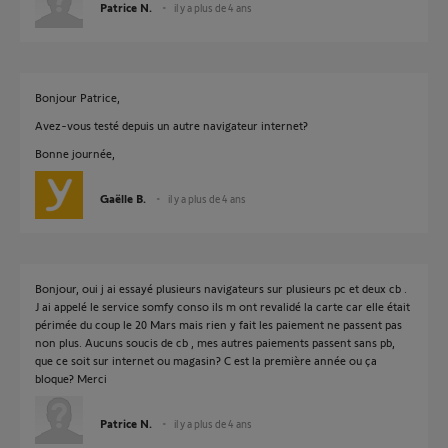
Patrice N.
il y a plus de 4 ans
Bonjour Patrice,
Avez-vous testé depuis un autre navigateur internet?
Bonne journée,
Gaëlle B.
il y a plus de 4 ans
Bonjour, oui j ai essayé plusieurs navigateurs sur plusieurs pc et deux cb .
J ai appelé le service somfy conso ils m ont revalidé la carte car elle était
périmée du coup le 20 Mars mais rien y fait les paiement ne passent pas
non plus. Aucuns soucis de cb , mes autres paiements passent sans pb,
que ce soit sur internet ou magasin? C est la première année ou ça
bloque? Merci
Patrice N.
il y a plus de 4 ans