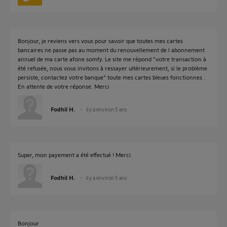
Bonjour, je reviens vers vous pour savoir que toutes mes cartes
bancaires ne passe pas au moment du renouvellement de l abonnement
annuel de ma carte afone somfy. Le site me répond "votre transaction à
été refusée, nous vous invitons à ressayer ultérieurement, si le problème
persiste, contactez votre banque" toute mes cartes bleues fonctionnes .
En attente de votre réponse. Merci
Fodhil H.
il y a environ 5 ans
Super, mon payement a été effectué ! Merci.
Fodhil H.
il y a environ 5 ans
Bonjour