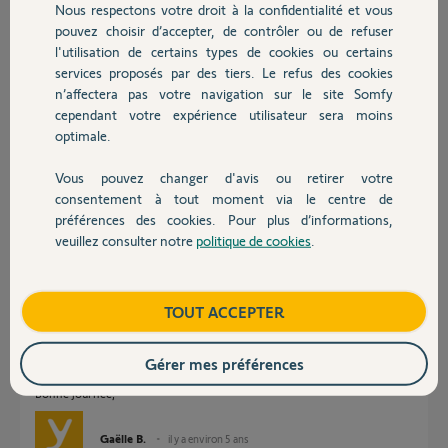
Nous respectons votre droit à la confidentialité et vous
Chauffage
pouvez choisir d’accepter, de contrôler ou de refuser
Réponses
l'utilisation de certains types de cookies ou certains
services proposés par des tiers. Le refus des cookies
Autres produits
n’affectera pas votre navigation sur le site Somfy
Bonjour Fodhil
cependant votre expérience utilisateur sera moins
optimale.
J'ai le même problème que j'ai remonté à Somfy. J'attends une réponse.
(Aucune carte de crédit ne passe).
Vous pouvez changer d'avis ou retirer votre
Bonne journée !
Devis avec un pro
consentement à tout moment via le centre de
préférences des cookies. Pour plus d’informations,
Jean-Luc B.
il y a environ 5 ans
veuillez consulter notre
politique de cookies
.
Contact
Boutique
TOUT ACCEPTER
Bonjour Fodhil,
Je me permets de vous envoyer un mail afin d'avoir plus amples
Gérer mes préférences
informations personnelles.
Bonne journée,
Gaëlle B.
il y a environ 5 ans