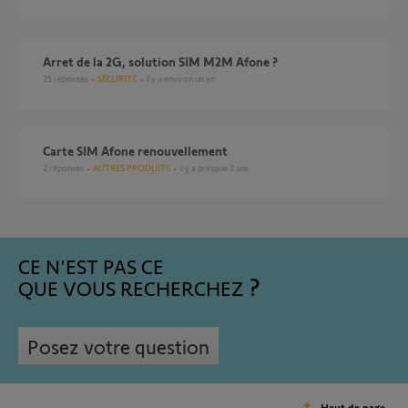
Arret de la 2G, solution SIM M2M Afone ?
25
réponses
SÉCURITÉ
il y a environ un an
Carte SIM Afone renouvellement
2
réponses
AUTRES PRODUITS
il y a presque 2 ans
CE N'EST PAS CE
QUE VOUS RECHERCHEZ
Posez votre question
Haut de page