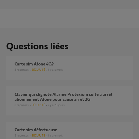
Questions liées
Carte sim Afone 4G?
3
réponses
SÉCURITÉ
il y a 4 mois
Clavier qui clignote Alarme Protexiom suite a arrêt
abonnement Afone pour cause arrêt 2G
6
réponses
SÉCURITÉ
il y a 23 jours
Carte sim défectueuse
2
réponses
SÉCURITÉ
il y a 4 mois