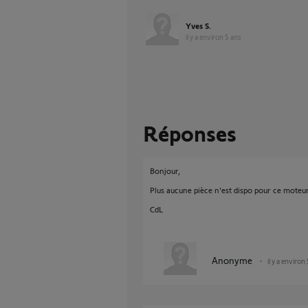
Yves S.
il y a environ 5 ans
Réponses
Bonjour,
Plus aucune pièce n'est dispo pour ce moteur
CdL
Anonyme
il y a environ