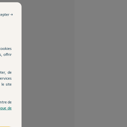
cepter →
cookies
, offrir
ter, de
ervices
le site
ntre de
tique de