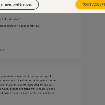
er mes préférences
TOUT ACCEP
 " plus de pièce".
ue ce moteur n'est p)lus fabriqué.
 3 ans
ça revient bien à cela. Je comprends que le
is de nos jours, il existe des techniques comme
ait une solution économique pour remplacer
uand on dispose des plans d'origine de la pièce.
t c'est quand même rageant de devoir remplacer