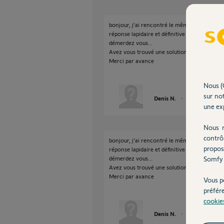
bonjour, j'ai rencontré le même problème qu
réponse lapidaire et définitive "plus aucune 
démerdez vous...
Avez vous trouvé une solution ?
Merci par avance
Nous (
sur not
Denis N.
il y a environ 3 a
une exp
Nous r
contrô
bonjour, j'ai rencontré le même problème qu
propos
réponse lapidaire et définitive "plus aucune 
démerdez vous...
Somfy 
Avez vous trouvé une solution ?
Merci par avance
Vous p
préfér
cookie
Denis N.
il y a environ 3 a