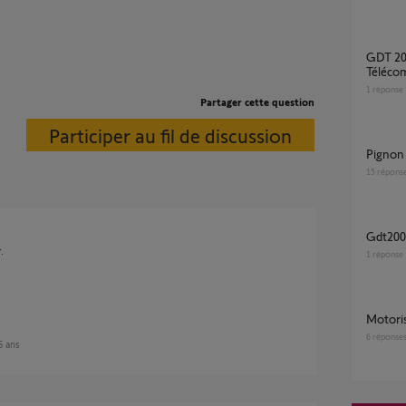
GDT 200 - Compatibilité TAHOMA via
Téléco
1
réponse
Partager cette question
Participer au fil de discussion
Pigno
15
répons
gdt20
.
1
réponse
motor
6
réponse
 5 ans