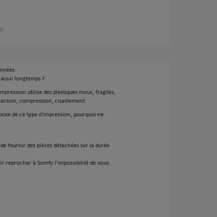
ns
années.
 aussi longtemps ?
mpression utilise des plastiques mous, fragiles,
traction, compression, cisaillement.
pose de ce type d'impression, pourquoi ne
 de fournir des pièces détachées sur la durée
oir reprocher à Somfy l'impossibilité de vous