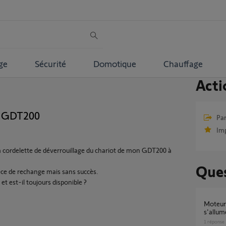
ge
Sécurité
Domotique
Chauffage
Acti
n GDT200
Par
Im
 la cordelette de déverrouillage du chariot de mon GDT200 à
Ques
ièce de rechange mais sans succès.
et est-il toujours disponible ?
Moteur Somfy GDT200 neuf mais ne
s'allum
1
réponse