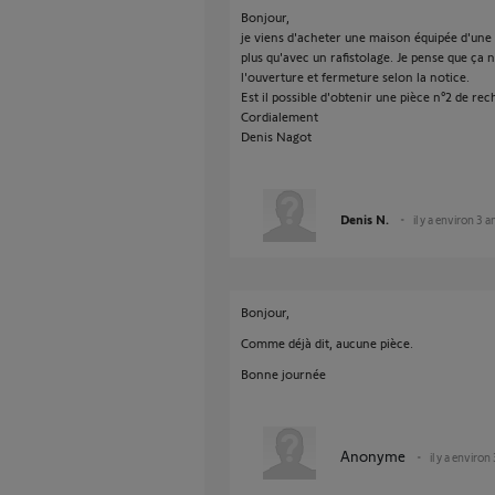
Bonjour,
je viens d'acheter une maison équipée d'une
plus qu'avec un rafistolage. Je pense que ça n
l'ouverture et fermeture selon la notice.
Est il possible d'obtenir une pièce n°2 de re
Cordialement
Denis Nagot
Denis N.
il y a environ 3 a
Bonjour,
Comme déjà dit, aucune pièce.
Bonne journée
Anonyme
il y a environ