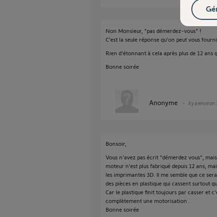
Gér
Non Monsieur, "pas démerdez-vous" !
C'est la seule réponse qu'on peut vous fournir
Rien d'étonnant à cela après plus de 12 ans q
Bonne soirée
Anonyme
il y a environ
Bonsoir,
Vous n'avez pas écrit "démerdez vous", mais 
moteur n'est plus fabriqué depuis 12 ans, ma
les imprimantes 3D. Il me semble que ce ser
des pièces en plastique qui cassent surtout q
Car le plastique finit toujours par casser e
complètement une motorisation .
Bonne soirée