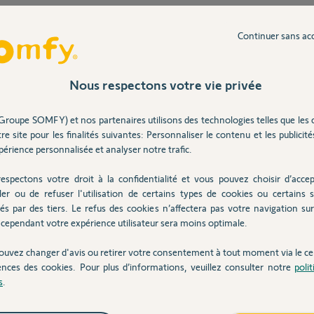
e vous et je reçoi s logiquement la même
Continuer sans ac
pièce n'est disponible pour ce moteur". Bref,
Nous respectons votre vie privée
Groupe SOMFY) et nos partenaires utilisons des technologies telles que les 
re site pour les finalités suivantes: Personnaliser le contenu et les publicités
ns
érience personnalisée et analyser notre trafic.
espectons votre droit à la confidentialité et vous pouvez choisir d’accep
ler ou de refuser l'utilisation de certains types de cookies ou certains s
e vous et je reçoi s logiquement la même
és par des tiers. Le refus des cookies n’affectera pas votre navigation sur 
pièce n'est disponible pour ce moteur". Bref,
cependant votre expérience utilisateur sera moins optimale.
ouvez changer d'avis ou retirer votre consentement à tout moment via le ce
ences des cookies. Pour plus d’informations, veuillez consulter notre
poli
s
.
ns