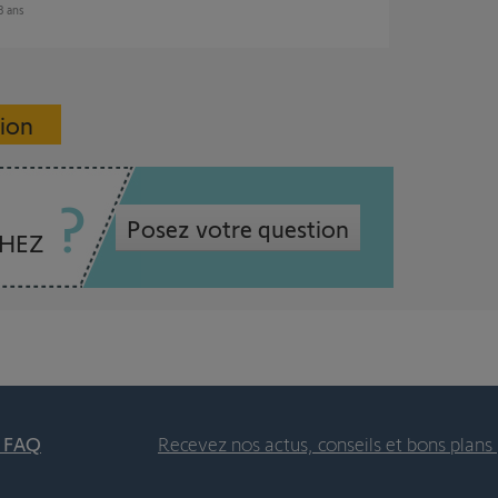
 3 ans
sion
Posez votre question
CHEZ
t FAQ
Recevez nos actus, conseils et bons plans 