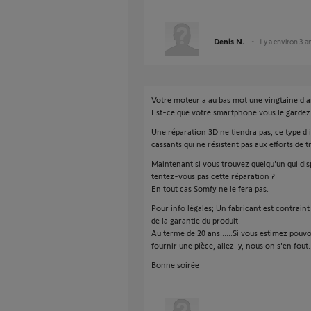
Denis N.
il y a environ 3 a
Votre moteur a au bas mot une vingtaine d'
Est-ce que votre smartphone vous le gardez
Une réparation 3D ne tiendra pas, ce type d'i
cassants qui ne résistent pas aux efforts de 
Maintenant si vous trouvez quelqu'un qui dis
tentez-vous pas cette réparation ?
En tout cas Somfy ne le fera pas.
Pour info légales; Un fabricant est contraint
de la garantie du produit.
Au terme de 20 ans......Si vous estimez pouv
fournir une pièce, allez-y, nous on s'en fout.
Bonne soirée