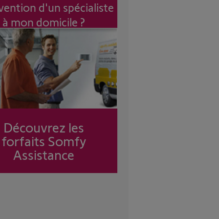
vention d'un spécialiste
à mon domicile ?
Découvrez les
forfaits Somfy
Assistance