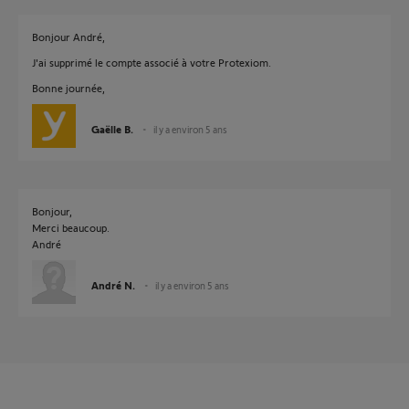
Bonjour André,
J'ai supprimé le compte associé à votre Protexiom.
Bonne journée,
Gaëlle B.
il y a environ 5 ans
Bonjour,
Merci beaucoup.
André
André N.
il y a environ 5 ans