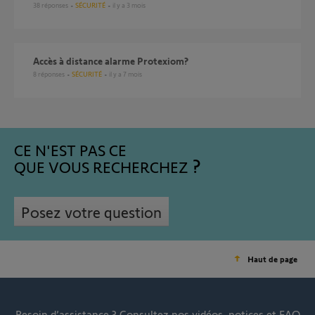
38
réponses
SÉCURITÉ
il y a 3 mois
Accès à distance alarme Protexiom?
8
réponses
SÉCURITÉ
il y a 7 mois
CE N'EST PAS CE
QUE VOUS RECHERCHEZ
Posez votre question
Haut de page
Besoin d’assistance ?
Consultez nos vidéos, notices et FAQ