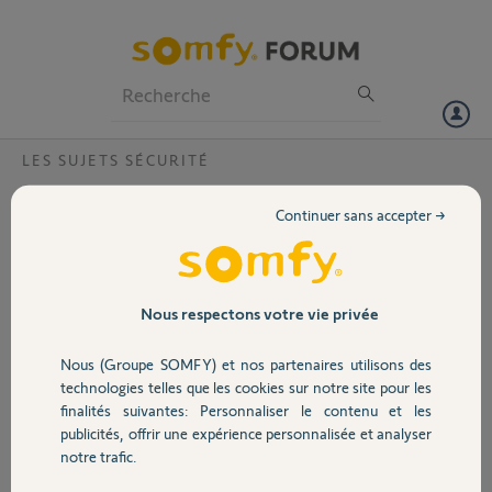
Particuliers
Professionnels
Forum
LES SUJETS SÉCURITÉ
Volet
Suppression d'une entrée DNS Protexiom
Continuer sans accepter →
Bonjour,
Portail
Je vais me séparer de ma centrale Protexiom, pouvez vous supprimer
l'entrée DNS starfleet.alarmesomfy.net.
Merci
Garage
Nous respectons votre vie privée
André
Nous (Groupe SOMFY) et nos partenaires utilisons des
Merci,
Sécurité
technologies telles que les cookies sur notre site pour les
finalités suivantes: Personnaliser le contenu et les
André N.
publicités, offrir une expérience personnalisée et analyser
Domotique
il y a environ 5 ans
notre trafic.
Participer au fil de discussion