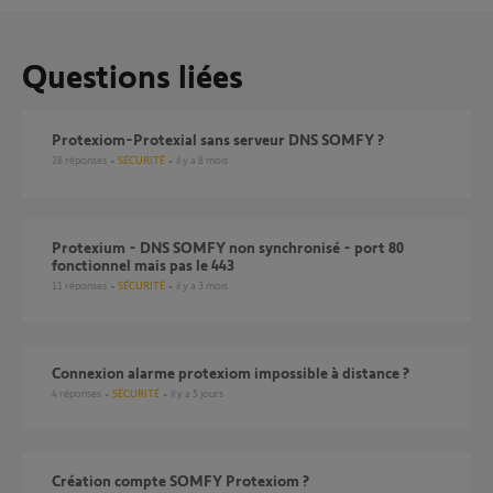
Questions liées
Protexiom-Protexial sans serveur DNS SOMFY ?
28
réponses
SÉCURITÉ
il y a 8 mois
Protexium - DNS SOMFY non synchronisé - port 80
fonctionnel mais pas le 443
11
réponses
SÉCURITÉ
il y a 3 mois
Connexion alarme protexiom impossible à distance ?
4
réponses
SÉCURITÉ
il y a 5 jours
création compte SOMFY Protexiom ?