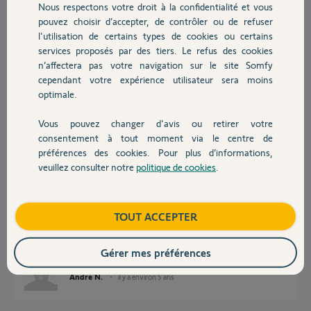
Nous respectons votre droit à la confidentialité et vous
Chauffage
pouvez choisir d’accepter, de contrôler ou de refuser
l'utilisation de certains types de cookies ou certains
Réponses
services proposés par des tiers. Le refus des cookies
Autres produits
n’affectera pas votre navigation sur le site Somfy
cependant votre expérience utilisateur sera moins
Coucou papa,
optimale.
Ajoute le numéro de la centrale je crois.
Vous pouvez changer d'avis ou retirer votre
Bises ;-)
Devis avec un pro
consentement à tout moment via le centre de
préférences des cookies. Pour plus d’informations,
André N.
il y a environ 5 ans
veuillez consulter notre
politique de cookies
.
Contact
Boutique
TOUT ACCEPTER
Bonjour
Le numéro ip est le 2405-01
Merci
Gérer mes préférences
André N.
il y a environ 5 ans