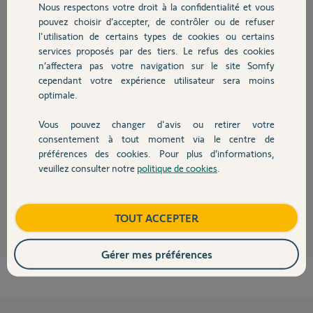
Participer au fil de discussion
Nous respectons votre droit à la confidentialité et vous
Chauffage
pouvez choisir d’accepter, de contrôler ou de refuser
l'utilisation de certains types de cookies ou certains
services proposés par des tiers. Le refus des cookies
Autres produits
Réponses
n’affectera pas votre navigation sur le site Somfy
cependant votre expérience utilisateur sera moins
optimale.
Bonsoir Patrick
Pour la carte SIM elle est disponible sur le site de Somfy
Vous pouvez changer d'avis ou retirer votre
https://boutique.somfy.fr/carte-sim-afone-pour-protexiom-...
Devis avec un pro
consentement à tout moment via le centre de
Pour les commandes que l'on peut passer par GSM
préférences des cookies. Pour plus d’informations,
c'est page 74 de la documentation ci jointe
https://service.somfy.com/downloads/nl_v4/manual-protexio...
veuillez consulter notre
politique de cookies
.
Contact
JACKY M.
il y a environ 5 ans
Boutique
TOUT ACCEPTER
Gérer mes préférences