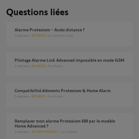
Questions liées
Alarme Protexiom - Accès distance ?
3
réponses
SÉCURITÉ
il y a environ 2 mois
Pilotage Alarme Link Advanced impossible en mode GSM
2
réponses
SÉCURITÉ
il y a 9 jours
Compatibilité éléments Protexiom & Home Alarm
5
réponses
SÉCURITÉ
il y a 3 mois
Remplacer mon alarme Protexiom 600 par le modèle
Home Advanced ?
2
réponses
AUTRES PRODUITS
il y a 29 jours