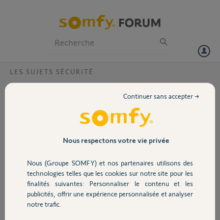
Particuliers
Professionnels
Forum
LES SUJETS SÉCURITÉ
Volet
pilotage alarme protexiom
Continuer sans accepter →
Bonjour,
Portail
Je souhaiterai piloter mon alarme à partir du module GSM, il est
indiqué qu'il faut y intégrer une carte sim (M2M), serait-il possible
Garage
Nous respectons votre vie privée
d'avoir un peu plus d'informations.
Vous remerciant par avance.
Nous (Groupe SOMFY) et nos partenaires utilisons des
Bien cordialement,
Sécurité
technologies telles que les cookies sur notre site pour les
PR
finalités suivantes: Personnaliser le contenu et les
publicités, offrir une expérience personnalisée et analyser
Domotique
patrick R.
notre trafic.
il y a environ 5 ans