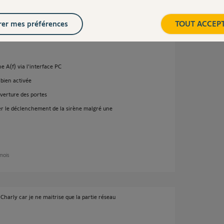
une porte, l'app voit bien l'ouverture mais
la sirène ne sonne pas.
er mes préférences
TOUT ACCEP
aitement : si j'ouvre le capot de la sirène ou
ment.
 A(f) via l'interface PC
bien activée
verture des portes
er le déclenchement de la sirène malgré une
 mois
e Charly car je ne maitrise que la partie réseau