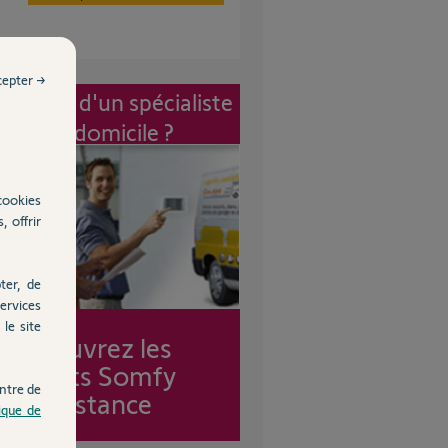
cepter →
vention d'un spécialiste
à mon domicile ?
cookies
, offrir
ter, de
ervices
le site
Découvrez les
forfaits Somfy
ntre de
Assistance
tique de