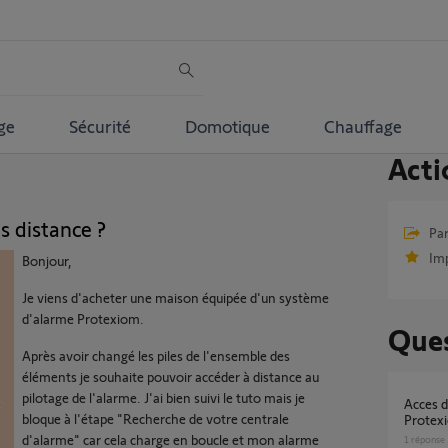
ge
Sécurité
Domotique
Chauffage
Acti
 distance ?
Par
Im
Bonjour,
Je viens d'acheter une maison équipée d'un système
d'alarme Protexiom.
Ques
Après avoir changé les piles de l'ensemble des
éléments je souhaite pouvoir accéder à distance au
pilotage de l'alarme. J'ai bien suivi le tuto mais je
Acces distance sur deux centrales Somfy
bloque à l'étape "Recherche de votre centrale
Protex
d'alarme" car cela charge en boucle et mon alarme
1
réponse