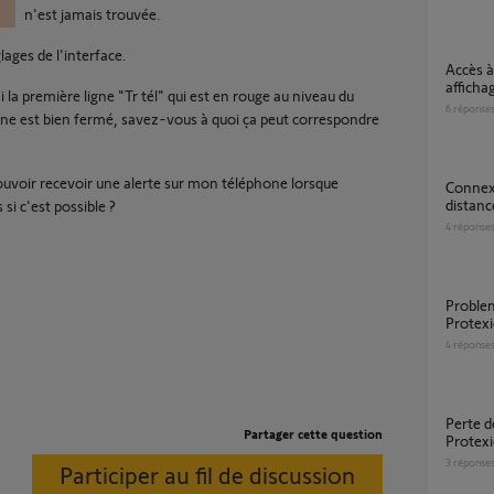
n'est jamais trouvée.
lages de l'interface.
Accès à distance alarme Protexiom +
afficha
i la première ligne "Tr tél" qui est en rouge au niveau du
6
réponse
ène est bien fermé, savez-vous à quoi ça peut correspondre
 pouvoir recevoir une alerte sur mon téléphone lorsque
Connexion alarme protexiom impossible à
distanc
si c'est possible ?
4
réponse
Probleme d'acces à distance à mon alarme
Protex
4
réponse
Perte de mon identifiant Somfy.net – Alarme
Partager cette question
Protex
3
réponse
Participer au fil de discussion