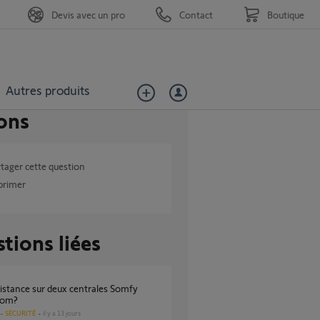
Devis avec un pro
Contact
Boutique
Autres produits
ons
tager cette question
primer
tions liées
iom?
SÉCURITÉ
il y a 13 jours