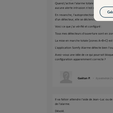
Quand j'active l'alarme totale et que j'ouvre 
aucune alerte intrusion n'est déclenchée et 
Gér
En revanche, l'autoprotection fonctionne parf
d'un détecteur, elle se déclenche immédiate
Voici ce que j'ai vérifié et configuré :
Tous mes détecteurs d'ouverture sont en zone
La mise en marche totale (zones A+B+C) est 
L'application Somfy Alarme détecte bien l'ou
Avez-vous une idée de ce qui pourrait bloqu
configuration apparemment correcte ?
Gaëtan P.
il y a environ 2
Il va falloir attendre l'aide de Jean-Luc ou d
de l'alarme.
Désolé.