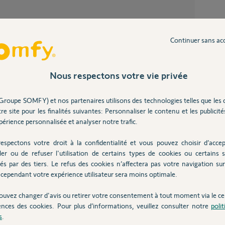
Continuer sans ac
Inter
DNS de Somfy est définitivement HS. La
tériel n'est plus fabriqué.
Nous respectons votre vie privée
 domaine avec votre box internet.
pour rétablir la communication hors serveur
Groupe SOMFY) et nos partenaires utilisons des technologies telles que les 
-protexiom-protexial-serveur-dns-somfy
re site pour les finalités suivantes: Personnaliser le contenu et les publicités
érience personnalisée et analyser notre trafic.
espectons votre droit à la confidentialité et vous pouvez choisir d’accep
2 mois
ler ou de refuser l'utilisation de certains types de cookies ou certains s
és par des tiers. Le refus des cookies n’affectera pas votre navigation sur 
cependant votre expérience utilisateur sera moins optimale.
ouvez changer d'avis ou retirer votre consentement à tout moment via le ce
lir une connexion hors serveur et je peux
ences des cookies. Pour plus d’informations, veuillez consulter notre
poli
s l'application.
s
.
.