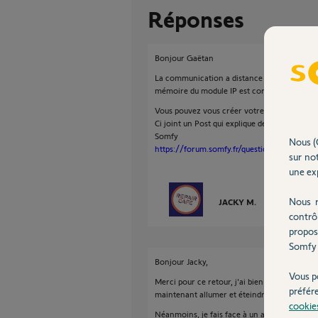
Réponses
Bonjour Gaëtan
La communication a distance via le serveur 
mémoire du module IP est corrompue et ce ma
Vous pouvez vous créer votre propre nom de
Ci joint un Post qui explique deux manières 
Somfy
Nous (
https://forum.somfy.fr/questions/3682893
sur not
une exp
Nous r
JACKY M.
il y a environ 
contrô
propos
Somfy 
Bonjour Jacky,
Vous p
Merci pour ce retour, j'ai bien réussi a étab
préfér
maintenant allumer et éteindre l'alarme depui
cookie
Néanmoins, je fais face à un autre problème