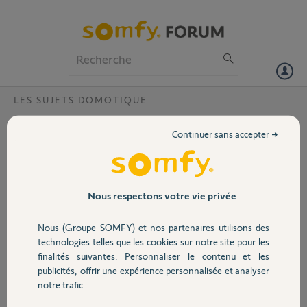
Particuliers
Professionnels
Forum
LES SUJETS DOMOTIQUE
Volet
Désassociation Tahoma
Continuer sans accepter →
Bonjour,
Portail
Suite à mon déménagement, je souhaite faire désactiver ma box
Tahoma:
Garage
Nous respectons votre vie privée
Le code pin est 1202-5350-4906.
Nous (Groupe SOMFY) et nos partenaires utilisons des
La box sera utilisée par l'acquéreur.
Sécurité
technologies telles que les cookies sur notre site pour les
Merci,
finalités suivantes: Personnaliser le contenu et les
publicités, offrir une expérience personnalisée et analyser
Domotique
notre trafic.
Morgane P.
il y a environ 5 ans