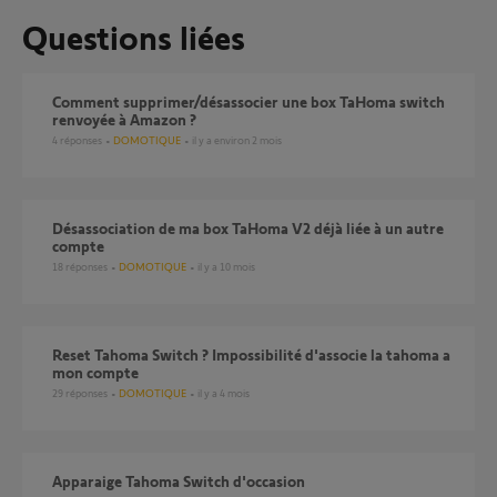
Questions liées
Comment supprimer/désassocier une box TaHoma switch
renvoyée à Amazon ?
4
réponses
DOMOTIQUE
il y a environ 2 mois
Désassociation de ma box TaHoma V2 déjà liée à un autre
compte
18
réponses
DOMOTIQUE
il y a 10 mois
Reset Tahoma Switch ? Impossibilité d'associe la tahoma a
mon compte
29
réponses
DOMOTIQUE
il y a 4 mois
Apparaige Tahoma Switch d'occasion