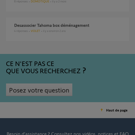
8
réponses
DOMOTIQUE
il y a 2 mois
Desassocier Tahoma box déménagement
4
réponses
VOLET
il y a environ 2 ans
CE N'EST PAS CE
QUE VOUS RECHERCHEZ
Posez votre question
Haut de page
Besoin d’assistance ?
Consultez nos vidéos, notices et FAQ