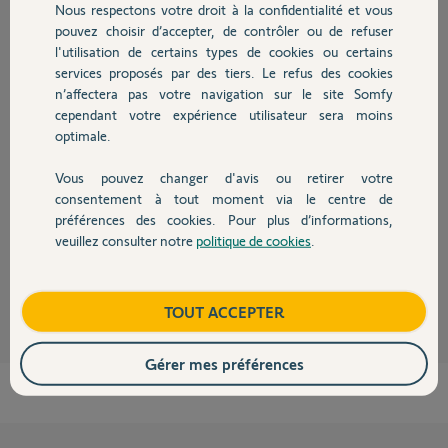
Nous respectons votre droit à la confidentialité et vous
Participer au fil de discussion
Chauffage
pouvez choisir d’accepter, de contrôler ou de refuser
l'utilisation de certains types de cookies ou certains
services proposés par des tiers. Le refus des cookies
Autres produits
Réponses
n’affectera pas votre navigation sur le site Somfy
cependant votre expérience utilisateur sera moins
optimale.
Bonjour Morgane,
Vous pouvez changer d'avis ou retirer votre
Je viens de dissocier la Tahoma de votre compte, le nouveau propriétaire
Devis avec un pro
consentement à tout moment via le centre de
pourra l'activer dès à présent.
préférences des cookies. Pour plus d’informations,
Bonne journée,
veuillez consulter notre
politique de cookies
.
Contact
Thomas M.
il y a environ 5 ans
Boutique
TOUT ACCEPTER
Gérer mes préférences