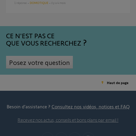
1
réponse
DOMOTIQUE
il y a 4 mois
CE N'EST PAS CE
QUE VOUS RECHERCHEZ
Posez votre question
Haut de page
Besoin d’assistance ?
Consultez nos vidéos, notices et FAQ
Recevez nos actus, conseils et bons plans par email !