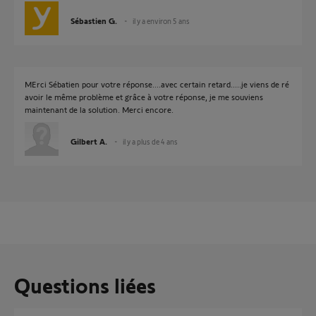
Sébastien G.
il y a environ 5 ans
MErci Sébatien pour votre réponse....avec certain retard.....je viens de ré
avoir le même problème et grâce à votre réponse, je me souviens
maintenant de la solution. Merci encore.
Gilbert A.
il y a plus de 4 ans
Questions liées