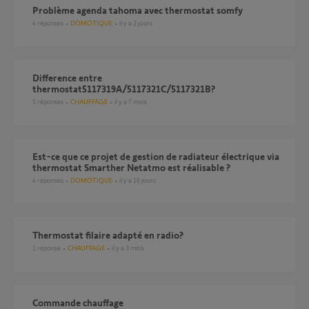
Problème agenda tahoma avec thermostat somfy
4
réponses
DOMOTIQUE
il y a 2 jours
Difference entre
thermostat5117319A/5117321C/5117321B?
5
réponses
CHAUFFAGE
il y a 7 mois
Est-ce que ce projet de gestion de radiateur électrique via
thermostat Smarther Netatmo est réalisable ?
4
réponses
DOMOTIQUE
il y a 16 jours
Thermostat filaire adapté en radio?
1
réponse
CHAUFFAGE
il y a 3 mois
commande chauffage