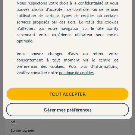
Nous respectons votre droit à la confidentialité et vous
Gilbert
Chauffage
pouvez choisir d’accepter, de contrôler ou de refuser
l'utilisation de certains types de cookies ou certains
Gilbert A.
services proposés par des tiers. Le refus des cookies
Autres produits
il y a environ 5 ans
n’affectera pas votre navigation sur le site Somfy
Participer au fil de discussion
cependant votre expérience utilisateur sera moins
optimale.
Vous pouvez changer d'avis ou retirer votre
Réponses
Devis avec un pro
consentement à tout moment via le centre de
préférences des cookies. Pour plus d’informations,
veuillez consulter notre
politique de cookies
.
Contact
Bonjour Gilbert,
Sur ces thermostats nous avons une fonction "dégommage".
Cette fonction consiste à relancer automatiquement la chaudière
Boutique
TOUT ACCEPTER
quelques minutes par semaine afin d'éviter qu'elle se bloque en période
d'absence de chauffage : en été ou lors de la mise à l'arrêt prolongé du
chauffage .
Gérer mes préférences
Apres vous pouvez également vérifier sur votre thermostat au niveau des
menus "expert" et "install" que la pompe est bien inactive et le PID sur
off.
Bonne journée.