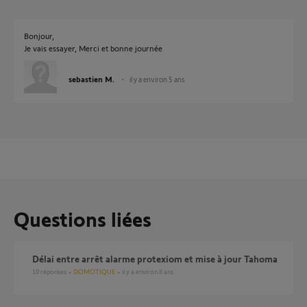
Bonjour,
Je vais essayer, Merci et bonne journée
sebastien M.
il y a environ 5 ans
Questions liées
Délai entre arrêt alarme protexiom et mise à jour Tahoma
10
réponses
DOMOTIQUE
il y a environ 8 ans