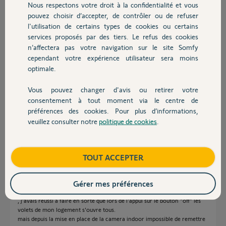
Nous respectons votre droit à la confidentialité et vous
Chauffage
Participer au fil de discussion
pouvez choisir d’accepter, de contrôler ou de refuser
l'utilisation de certains types de cookies ou certains
services proposés par des tiers. Le refus des cookies
Autres produits
n’affectera pas votre navigation sur le site Somfy
Réponses
cependant votre expérience utilisateur sera moins
optimale.
Bonjour
Vous pouvez changer d'avis ou retirer votre
Devis avec un pro
consentement à tout moment via le centre de
Le bouton "OFF" (maison barrée), n'est pas paramétrable.
préférences des cookies. Pour plus d’informations,
Bonne journée !
veuillez consulter notre
politique de cookies
.
Contact
Jean-Luc B.
il y a environ 5 ans
Boutique
TOUT ACCEPTER
Gérer mes préférences
Bonjour,
Je suis surpris car avant l'achat (et mise en place) de la deuxième camera
, j'avais réussi a faire en sorte que lors de l'appui sur le bouton "off" les
volets de mon logement s'ouvre tous.
mais depuis la mise en place de la camera indoor impossible de remettre