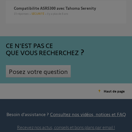
Compatibilite ASR5300 avec Tahoma Serenity
15
réponses
SÉCURITÉ
il y a plus de 8 ans
CE N'EST PAS CE
QUE VOUS RECHERCHEZ
Posez votre question
Haut de page
Besoin d’assistance ?
Consultez nos vidéos, notices et FAQ
Recevez nos actus, conseils et bons plans par email !