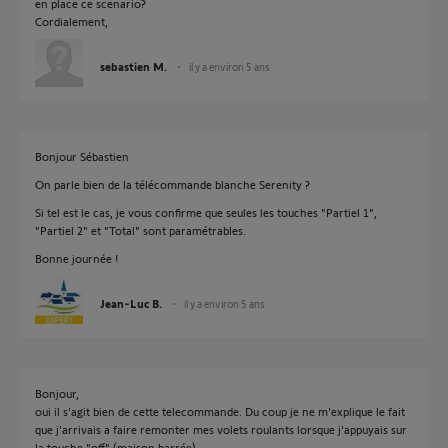
en place ce scenario?
Cordialement,
sebastien M.
il y a environ 5 ans
Bonjour Sébastien
On parle bien de la télécommande blanche Serenity ?
Si tel est le cas, je vous confirme que seules les touches "Partiel 1",
"Partiel 2" et "Total" sont paramétrables.
Bonne journée !
Jean-Luc B.
il y a environ 5 ans
Bonjour,
oui il s'agit bien de cette telecommande. Du coup je ne m'explique le fait
que j'arrivais a faire remonter mes volets roulants lorsque j'appuyais sur
la touche "off" (maison barrée).