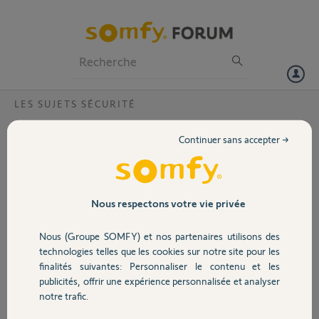
Particuliers
Professionnels
Forum
LES SUJETS SÉCURITÉ
Volet
telecommande alarme serenety essenteil
Continuer sans accepter →
Bonjour,
Portail
Je possede une alarme serenety essentiel et 2 cameras (1 indoor et 1
outdoor)
lorsque j'essaye de paramétrer le bouton "off" de la télécommande
Garage
Nous respectons votre vie privée
serenety dans TAHOMA, impossible de voir apparaitre le bouton
"off"pour lui appliquer "un ordre". Les autres boutons apparaissent et
Nous (Groupe SOMFY) et nos partenaires utilisons des
peuvent se paramétrer mais pas le bouton "off".
Sécurité
technologies telles que les cookies sur notre site pour les
Dans l'attente d'une réponse, bonne journée
finalités suivantes: Personnaliser le contenu et les
Merci,
publicités, offrir une expérience personnalisée et analyser
Domotique
notre trafic.
sebastien M.
il y a environ 5 ans