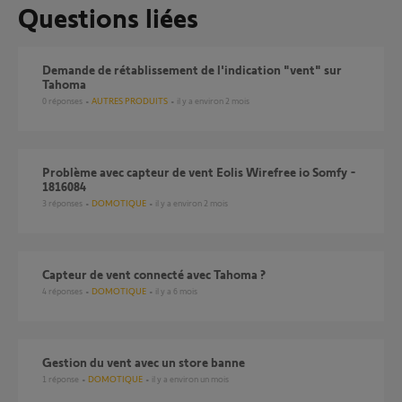
Questions liées
Demande de rétablissement de l'indication "vent" sur
Tahoma
0
réponses
AUTRES PRODUITS
il y a environ 2 mois
Problème avec capteur de vent Eolis Wirefree io Somfy -
1816084
3
réponses
DOMOTIQUE
il y a environ 2 mois
Capteur de vent connecté avec Tahoma ?
4
réponses
DOMOTIQUE
il y a 6 mois
Gestion du vent avec un store banne
1
réponse
DOMOTIQUE
il y a environ un mois