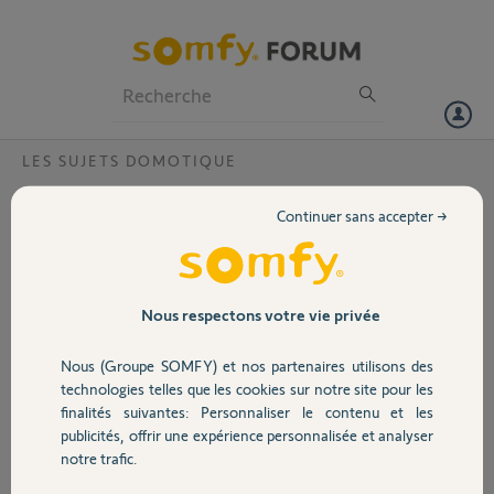
Particuliers
Professionnels
Forum
LES SUJETS DOMOTIQUE
Volet
Capteur de vent tahoma ?
Continuer sans accepter →
Bonjour,
Portail
Je désire associer un capteur de vent à TAHOMA pour remonter
automatiquement les stores par SMART. Est-il possible de faire cela
avec EOLIS RTS + RECEPTEUR UNIVERSEL RTS ?
Garage
Nous respectons votre vie privée
Merci de votre réponse
Nous (Groupe SOMFY) et nos partenaires utilisons des
Merci,
Sécurité
technologies telles que les cookies sur notre site pour les
finalités suivantes: Personnaliser le contenu et les
Jean Pierre D.
publicités, offrir une expérience personnalisée et analyser
Domotique
il y a presque 5 ans
notre trafic.
Participer au fil de discussion