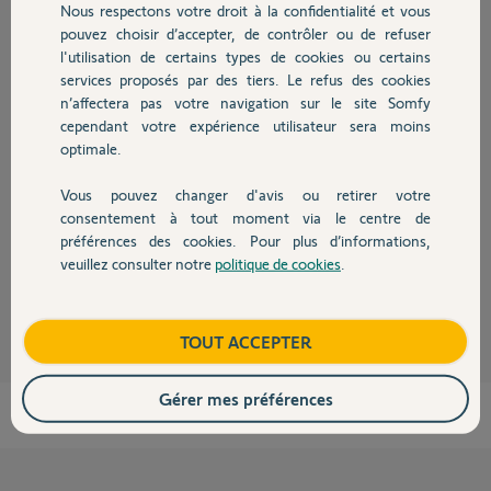
Nous respectons votre droit à la confidentialité et vous
Chauffage
pouvez choisir d’accepter, de contrôler ou de refuser
l'utilisation de certains types de cookies ou certains
Réponses
services proposés par des tiers. Le refus des cookies
Autres produits
n’affectera pas votre navigation sur le site Somfy
cependant votre expérience utilisateur sera moins
Bonjour
optimale.
Le capteur de vent s associe au récepteur rts, pas à TaHoma. Si une
fermeture se produit a cause du vent détecter, un petit symbole s
Vous pouvez changer d'avis ou retirer votre
Devis avec un pro
affichera au coin du récepteur rts sur TaHoma pour indiquer qu’il a agit.
consentement à tout moment via le centre de
préférences des cookies. Pour plus d’informations,
Belle journée
veuillez consulter notre
politique de cookies
.
Contact
André N.
il y a presque 5 ans
Boutique
TOUT ACCEPTER
Gérer mes préférences