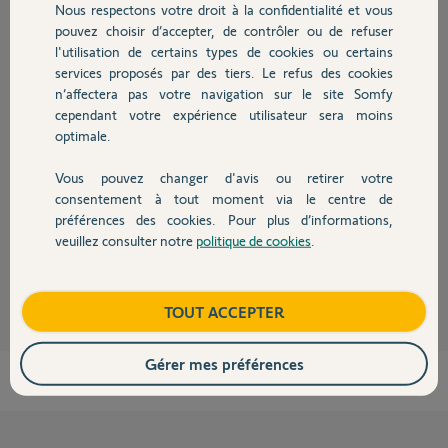
Participer au fil de discussion
Nous respectons votre droit à la confidentialité et vous
Chauffage
pouvez choisir d’accepter, de contrôler ou de refuser
l'utilisation de certains types de cookies ou certains
services proposés par des tiers. Le refus des cookies
Autres produits
Réponses
n’affectera pas votre navigation sur le site Somfy
cependant votre expérience utilisateur sera moins
optimale.
Bonjour Roger,
Je viens de dissocier votre Tahoma du compte auquel elle était rattachée,
Vous pouvez changer d'avis ou retirer votre
Devis avec un pro
vous pouvez l'activer dès à présent.
consentement à tout moment via le centre de
préférences des cookies. Pour plus d’informations,
Bonne journée,
veuillez consulter notre
politique de cookies
.
Contact
Thomas M.
il y a presque 5 ans
Boutique
TOUT ACCEPTER
Gérer mes préférences