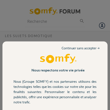
Particuliers
Professionnels
Forum
LES SUJETS DOMOTIQUE
Volet
Comment Réinitialiser le code pin ?
Continuer sans accepter →
Bonjour,
Portail
Je viens d’acquérir une maison j’aimerai savoir quelle a est la
procédure à suive pour mettre la domo tique sur mon portable car en
essayant sur l’application j’ai un message du code pin incorrect mais la
Garage
Nous respectons votre vie privée
boxe déjà activée
Voici mon code pin 1217-0404-9240
Nous (Groupe SOMFY) et nos partenaires utilisons des
Sécurité
technologies telles que les cookies sur notre site pour les
Merci,
finalités suivantes: Personnaliser le contenu et les
publicités, offrir une expérience personnalisée et analyser
Domotique
Roger M.
notre trafic.
il y a presque 5 ans