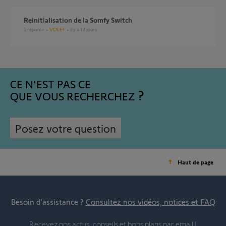
Reinitialisation de la Somfy Switch
1
réponse
VOLET
il y a 12 jours
CE N'EST PAS CE
QUE VOUS RECHERCHEZ
Posez votre question
Haut de page
Besoin d’assistance ?
Consultez nos vidéos, notices et FAQ
Recevez nos actus, conseils et bons plans par email !