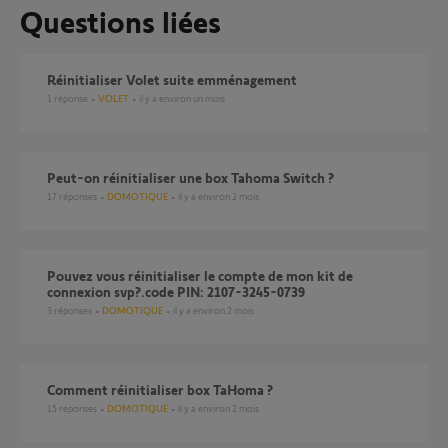
Questions liées
Réinitialiser Volet suite emménagement
1
réponse
VOLET
il y a environ un mois
Peut-on réinitialiser une box Tahoma Switch ?
17
réponses
DOMOTIQUE
il y a environ 2 mois
Pouvez vous réinitialiser le compte de mon kit de
connexion svp?.code PIN: 2107-3245-0739
3
réponses
DOMOTIQUE
il y a environ 2 mois
Comment réinitialiser box TaHoma ?
15
réponses
DOMOTIQUE
il y a environ 2 mois