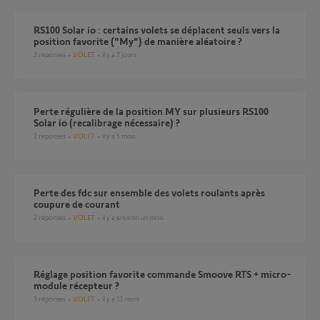
RS100 Solar io : certains volets se déplacent seuls vers la
position favorite ("My") de manière aléatoire ?
3
réponses
VOLET
il y a 7 jours
Perte régulière de la position MY sur plusieurs RS100
Solar io (recalibrage nécessaire) ?
2
réponses
VOLET
il y a 5 mois
Perte des fdc sur ensemble des volets roulants après
coupure de courant
2
réponses
VOLET
il y a environ un mois
Réglage position favorite commande Smoove RTS + micro-
module récepteur ?
3
réponses
VOLET
il y a 11 mois