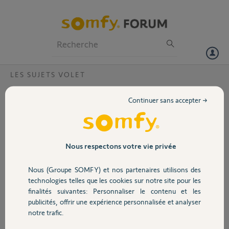
Particuliers
Professionnels
Forum
LES SUJETS VOLET
Volet
position favorite volet roulant
Continuer sans accepter →
Bonjour,
Portail
peut ton faire deux positions favorite sur un même volet roulant rts
car pour l'instant je les fait que sur une seul position ci une personne a
la solution je prend
Garage
Nous respectons votre vie privée
merci d'avance
Nous (Groupe SOMFY) et nos partenaires utilisons des
Merci,
Sécurité
technologies telles que les cookies sur notre site pour les
finalités suivantes: Personnaliser le contenu et les
fabrice R.
publicités, offrir une expérience personnalisée et analyser
Domotique
il y a presque 5 ans
notre trafic.
Participer au fil de discussion