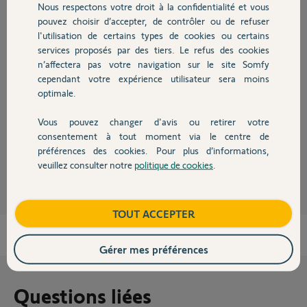
Nous respectons votre droit à la confidentialité et vous
Chauffage
pouvez choisir d’accepter, de contrôler ou de refuser
l'utilisation de certains types de cookies ou certains
Réponses
services proposés par des tiers. Le refus des cookies
Autres produits
n’affectera pas votre navigation sur le site Somfy
cependant votre expérience utilisateur sera moins
Bonjour,
optimale.
Non, une seule position favorite, dite "My" est possible !
Vous pouvez changer d'avis ou retirer votre
CdL
Devis avec un pro
consentement à tout moment via le centre de
préférences des cookies. Pour plus d’informations,
Anonyme
il y a presque 5 ans
veuillez consulter notre
politique de cookies
.
Contact
Boutique
TOUT ACCEPTER
Gérer mes préférences
Questions liées