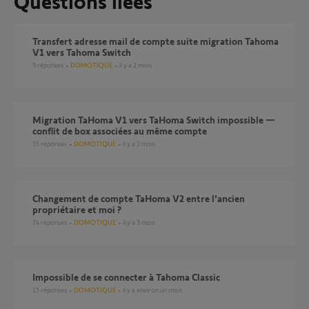
Questions liées
Transfert adresse mail de compte suite migration Tahoma
V1 vers Tahoma Switch
9
réponses
DOMOTIQUE
il y a 2 mois
Migration TaHoma V1 vers TaHoma Switch impossible —
conflit de box associées au même compte
55
réponses
DOMOTIQUE
il y a 3 mois
Changement de compte TaHoma V2 entre l'ancien
propriétaire et moi ?
74
réponses
DOMOTIQUE
il y a 3 mois
Impossible de se connecter à Tahoma Classic
15
réponses
DOMOTIQUE
il y a environ un mois