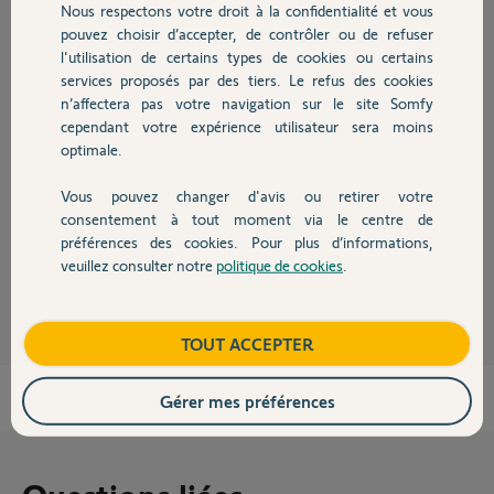
Nous respectons votre droit à la confidentialité et vous
Chauffage
pouvez choisir d’accepter, de contrôler ou de refuser
l'utilisation de certains types de cookies ou certains
Réponses
services proposés par des tiers. Le refus des cookies
Autres produits
n’affectera pas votre navigation sur le site Somfy
cependant votre expérience utilisateur sera moins
Bonjour Patrick,
optimale.
Cette box à visiblement déjà été activée. Merci de me communiquer le
PIN de celle-ci afin que je puisse regarder.
Vous pouvez changer d'avis ou retirer votre
Devis avec un pro
consentement à tout moment via le centre de
Bonne journée,
préférences des cookies. Pour plus d’informations,
veuillez consulter notre
politique de cookies
.
Gaëlle B.
il y a presque 5 ans
Contact
Boutique
TOUT ACCEPTER
Gérer mes préférences