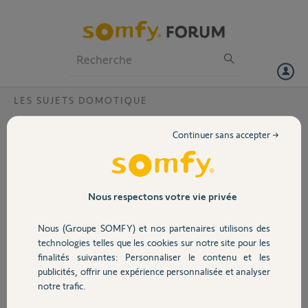
Particuliers
Professionnels
Forum
LES SUJETS DOMOTIQUE
Volet
Mon compte TaHoma semble activé ?
Continuer sans accepter →
Bonjour,
Portail
Je veux créer mon compte pour une TaHoma et on me dit que j’ai déjà
un compte et il m’est impossible de rentrer mon adresse mail ou de
créer mon mot de passe .
Garage
Nous respectons votre vie privée
Pourriez vous me dire pourquoi ?
Nous (Groupe SOMFY) et nos partenaires utilisons des
Merci,
Sécurité
technologies telles que les cookies sur notre site pour les
finalités suivantes: Personnaliser le contenu et les
Patrick P.
publicités, offrir une expérience personnalisée et analyser
Domotique
il y a presque 5 ans
notre trafic.
Participer au fil de discussion