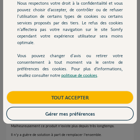
Nous respectons votre droit à la confidentialité et vous
Chauffage
Merci des réponses,
pouvez choisir d’accepter, de contrôler ou de refuser
Cordialement.
l'utilisation de certains types de cookies ou certains
services proposés par des tiers. Le refus des cookies
Autres produits
n’affectera pas votre navigation sur le site Somfy
cependant votre expérience utilisateur sera moins
optimale.
Vous pouvez changer d'avis ou retirer votre
Daniel Z.
Devis avec un pro
consentement à tout moment via le centre de
il y a presque 5 ans
préférences des cookies. Pour plus d’informations,
Participer au fil de discussion
veuillez consulter notre
politique de cookies
.
Contact
Réponses
Boutique
TOUT ACCEPTER
Gérer mes préférences
Bonjour Daniel
Malheureusement ce produit n'existe plus depuis très longtemps.
Il n'y a guère de solution à part de remplacer l'ensemble.