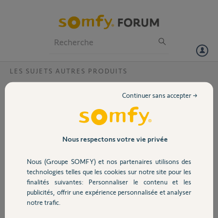
Particuliers
Professionnels
Forum
LES SUJETS AUTRES PRODUITS
Volet
Télécommande ERETE 28520 pour store
Continuer sans accepter →
ext. HS ?
Portail
Bonjour,
Je suis en panne de store
Garage
ext. la télécommande
Nous respectons votre vie privée
ERETE 28520 HS n'existe
plus , elle commande une
Nous (Groupe SOMFY) et nos partenaires utilisons des
Sécurité
carte
technologies telles que les cookies sur notre site pour les
radio wind control S433
finalités suivantes: Personnaliser le contenu et les
avec détecteur de vent.
publicités, offrir une expérience personnalisée et analyser
Domotique
Photos ci-jointes
notre trafic.
Que faut-il faire ?