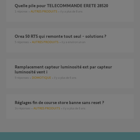
quelle pile pour TELECOMMANDE ERETE 28520
1
réponse
AUTRES PRODUITS
il y a plus de 8 ans
Orea 50 RTS qui remonte tout seul - solutions ?
5
réponses
AUTRES PRODUITS
il y a environ un an
remplacement capteur luminosité ext par capteur
luminosité vent i
9
réponses
DOMOTIQUE
il y a plus de 6 ans
Réglages fin de course store banne sans reset ?
14
réponses
AUTRES PRODUITS
il y a plus de 6 ans