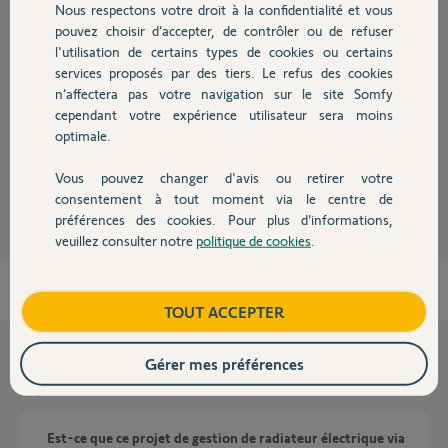
Réponses
Nous respectons votre droit à la confidentialité et vous
Chauffage
pouvez choisir d’accepter, de contrôler ou de refuser
l'utilisation de certains types de cookies ou certains
services proposés par des tiers. Le refus des cookies
Autres produits
Bonjour
n’affectera pas votre navigation sur le site Somfy
Non, ce n'est pas possible.
cependant votre expérience utilisateur sera moins
Bonne journée !
optimale.
Jean-Luc B.
Vous pouvez changer d'avis ou retirer votre
il y a plus de 4 ans
Devis avec un pro
consentement à tout moment via le centre de
préférences des cookies. Pour plus d’informations,
veuillez consulter notre
politique de cookies
.
Contact
Boutique
TOUT ACCEPTER
Gérer mes préférences
Questions liées
Est-ce que ce projet de gestion de radiateur électrique via