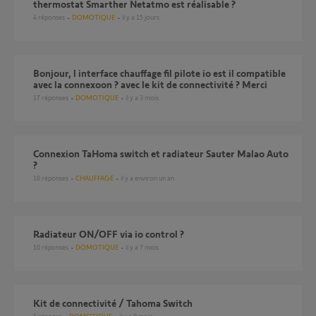
thermostat Smarther Netatmo est réalisable ?
4
réponses
DOMOTIQUE
il y a 15 jours
bonjour, l interface chauffage fil pilote io est il compatible
avec la connexoon ? avec le kit de connectivité ? Merci
17
réponses
DOMOTIQUE
il y a 3 mois
Connexion TaHoma switch et radiateur Sauter Malao Auto
?
10
réponses
CHAUFFAGE
il y a environ un an
Radiateur ON/OFF via io control ?
10
réponses
DOMOTIQUE
il y a 7 mois
Kit de connectivité / Tahoma Switch