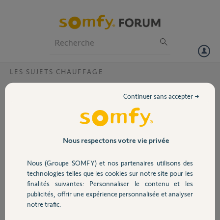
Particuliers
Professionnels
Forum
LES SUJETS CHAUFFAGE
Volet
Connection Radiateur Maleo Sauter avec
Continuer sans accepter →
boitier Connexoon
Portail
Bonjour,
est-il possible de piloter un radiateur Sauter Malao avec un boitier
Garage
Connexoon? Merci pour votre aide, Alain.
Nous respectons votre vie privée
Nous (Groupe SOMFY) et nos partenaires utilisons des
Alain H.
Sécurité
il y a plus de 4 ans
technologies telles que les cookies sur notre site pour les
finalités suivantes: Personnaliser le contenu et les
Participer au fil de discussion
publicités, offrir une expérience personnalisée et analyser
Domotique
notre trafic.