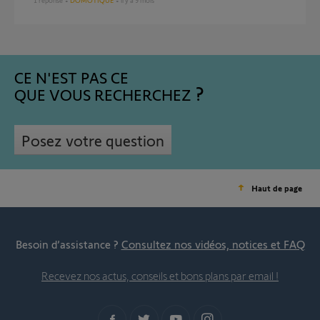
1
réponse
DOMOTIQUE
il y a 9 mois
CE N'EST PAS CE
QUE VOUS RECHERCHEZ
Posez votre question
Haut de page
Besoin d’assistance ?
Consultez nos vidéos, notices et FAQ
Recevez nos actus, conseils et bons plans par email !