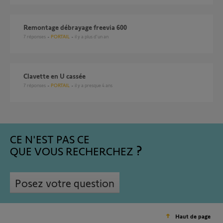
Remontage débrayage freevia 600
7
réponses
PORTAIL
il y a plus d'un an
clavette en U cassée
7
réponses
PORTAIL
il y a presque 4 ans
CE N'EST PAS CE
QUE VOUS RECHERCHEZ
Posez votre question
Haut de page