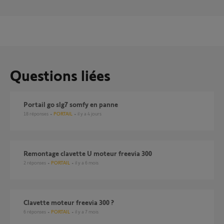
Questions liées
Portail go slg7 somfy en panne
18
réponses
PORTAIL
il y a 4 jours
Remontage clavette U moteur freevia 300
2
réponses
PORTAIL
il y a 6 mois
Clavette moteur freevia 300 ?
6
réponses
PORTAIL
il y a 7 mois