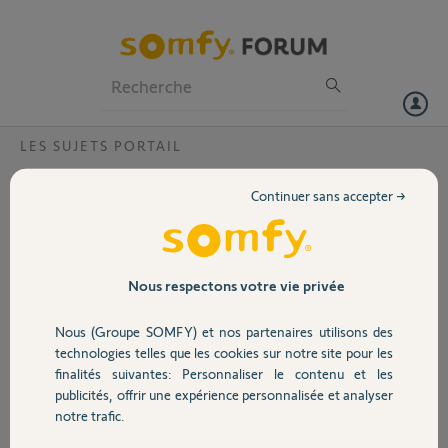
Particuliers
Professionnels
Forum
LES SUJETS PORTAIL
Volet
Remonter une clavette
Continuer sans accepter →
Bonjour,
Portail
Dans quel sens dois-je remonter ma clavette en U?
Le U vers le ressort?
Garage
Nous respectons votre vie privée
Quand je l'ai démontée elle était en morceau.
Nous (Groupe SOMFY) et nos partenaires utilisons des
Par avance Merci,
Sécurité
technologies telles que les cookies sur notre site pour les
finalités suivantes: Personnaliser le contenu et les
DAVID L.
publicités, offrir une expérience personnalisée et analyser
il y a plus de 4 ans
Domotique
notre trafic.
Participer au fil de discussion