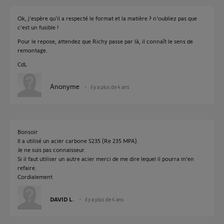
Ok, j'espère qu'il a respecté le format et la matière ? n'oubliez pas que
c'est un fusible !
Pour le repose, attendez que Richy passe par là, il connaît le sens de
remontage.
CdL
Anonyme
il y a plus de 4 ans
Bonsoir
Il a utilisé un acier carbone S235 (Re 235 MPA).
Je ne suis pas connaisseur.
Si il faut utiliser un autre acier merci de me dire lequel il pourra m'en
refaire.
Cordialement
DAVID L.
il y a plus de 4 ans