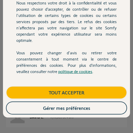
Nous respectons votre droit à la confidentialité et vous
Chauffage
pouvez choisir d’accepter, de contrôler ou de refuser
l'utilisation de certains types de cookies ou certains
Réponses
services proposés par des tiers. Le refus des cookies
Autres produits
n’affectera pas votre navigation sur le site Somfy
cependant votre expérience utilisateur sera moins
Bonjour,
optimale.
Où avez eu cette clavette ?
Vous pouvez changer d'avis ou retirer votre
CdL
Devis avec un pro
consentement à tout moment via le centre de
préférences des cookies. Pour plus d’informations,
Anonyme
il y a plus de 4 ans
veuillez consulter notre
politique de cookies
.
Contact
Boutique
TOUT ACCEPTER
Bonjour
C'est un ami dans une entreprise d'usinage qui me l'a faite.
Bonne soirée
Gérer mes préférences
DAVID L.
il y a plus de 4 ans