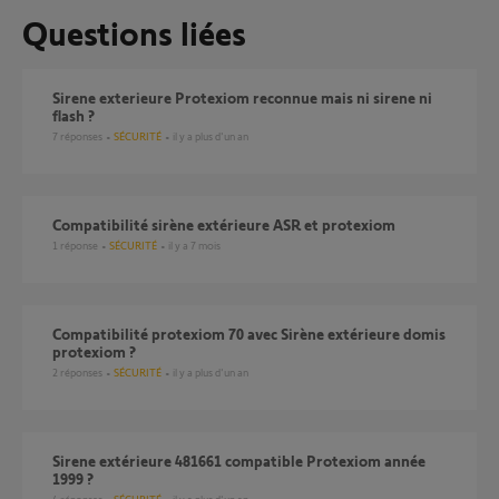
Questions liées
Sirene exterieure Protexiom reconnue mais ni sirene ni
flash ?
7
réponses
SÉCURITÉ
il y a plus d'un an
Compatibilité sirène extérieure ASR et protexiom
1
réponse
SÉCURITÉ
il y a 7 mois
Compatibilité protexiom 70 avec Sirène extérieure domis
protexiom ?
2
réponses
SÉCURITÉ
il y a plus d'un an
sirene extérieure 481661 compatible Protexiom année
1999 ?