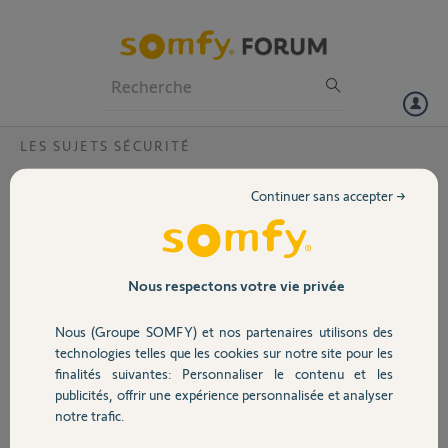
Particuliers
Professionnels
Forum
LES SUJETS SÉCURITÉ
Volet
pourquoi ma sirène extérieure(protexiom)
Continuer sans accepter →
avec flash?
Portail
Bonjour,
comment vérifier sur le clavier LCD l'état des piles et le bon
Garage
fonctionnement de ma sirène extérieure ? elle ne se déclenche pas
Nous respectons votre vie privée
et comment vérifier sur ce même clavier l'ensemble de mon matériel
dans l'attente de vos réponses
Nous (Groupe SOMFY) et nos partenaires utilisons des
Sécurité
Merci,
technologies telles que les cookies sur notre site pour les
cordialement
finalités suivantes: Personnaliser le contenu et les
publicités, offrir une expérience personnalisée et analyser
Domotique
CHARLES V.
notre trafic.
il y a plus de 4 ans