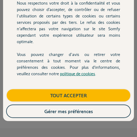
Participer au fil de discussion
Nous respectons votre droit à la confidentialité et vous
Chauffage
pouvez choisir d’accepter, de contrôler ou de refuser
l'utilisation de certains types de cookies ou certains
services proposés par des tiers. Le refus des cookies
Autres produits
Réponses
n’affectera pas votre navigation sur le site Somfy
cependant votre expérience utilisateur sera moins
optimale.
Bonjour,
Vous pouvez changer d'avis ou retirer votre
Code installateur > menu > tapez 5 > code > défilement flèche bas pour
Devis avec un pro
consentement à tout moment via le centre de
avoir la liste des éléments.
préférences des cookies. Pour plus d’informations,
CdL
veuillez consulter notre
politique de cookies
.
Contact
Anonyme
il y a plus de 4 ans
Boutique
TOUT ACCEPTER
Gérer mes préférences