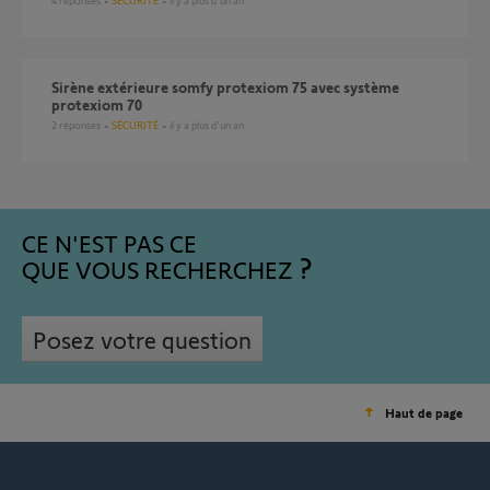
4
réponses
SÉCURITÉ
il y a plus d'un an
Sirène extérieure somfy protexiom 75 avec système
protexiom 70
2
réponses
SÉCURITÉ
il y a plus d'un an
CE N'EST PAS CE
QUE VOUS RECHERCHEZ
Posez votre question
Haut de page