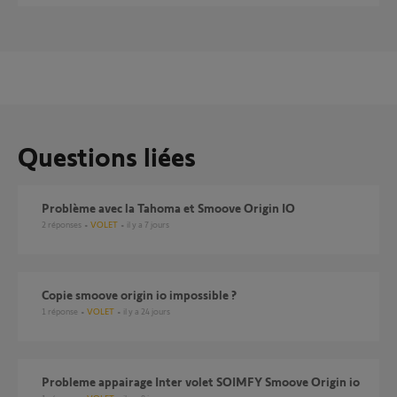
Questions liées
Problème avec la Tahoma et Smoove Origin IO
2
réponses
VOLET
il y a 7 jours
copie smoove origin io impossible ?
1
réponse
VOLET
il y a 24 jours
probleme appairage Inter volet SOIMFY Smoove Origin io