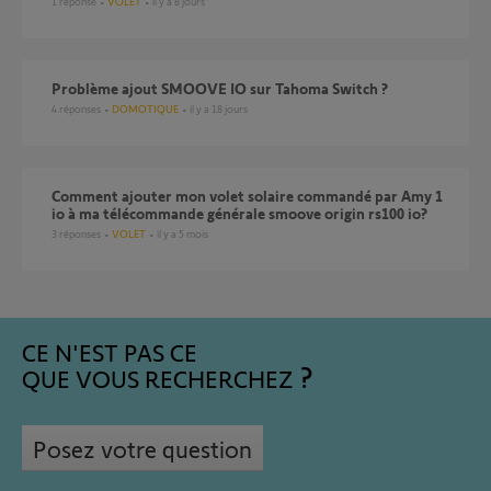
1
réponse
VOLET
il y a 8 jours
Problème ajout SMOOVE IO sur Tahoma Switch ?
4
réponses
DOMOTIQUE
il y a 18 jours
Comment ajouter mon volet solaire commandé par Amy 1
io à ma télécommande générale smoove origin rs100 io?
3
réponses
VOLET
il y a 5 mois
CE N'EST PAS CE
QUE VOUS RECHERCHEZ
Posez votre question