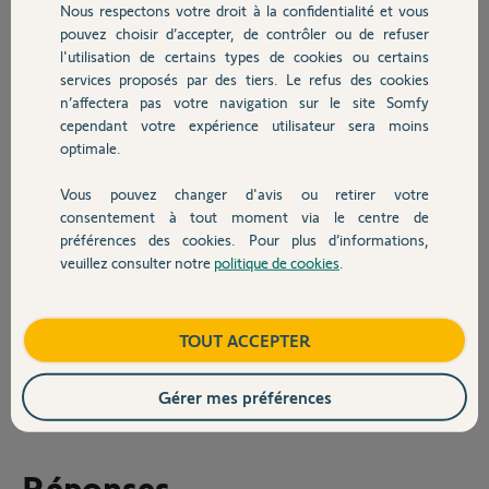
voulu l'ouvrir avec la télécommande Smoove
Nous respectons votre droit à la confidentialité et vous
Chauffage
Origin io mais impossible de l'ouvrir. Le volet
pouvez choisir d’accepter, de contrôler ou de refuser
reste désespérément fermé. Certaines fois ça
l'utilisation de certains types de cookies ou certains
remarche sans savoir pourquoi.
services proposés par des tiers. Le refus des cookies
Autres produits
n’affectera pas votre navigation sur le site Somfy
J'ai fait un réset de la box mais rien y fait.
cependant votre expérience utilisateur sera moins
optimale.
Avez-vous une piste pour m'aider à re-piloter le volet avec la
télécommande?
Vous pouvez changer d'avis ou retirer votre
Devis avec un pro
Merci pour votre aide.
consentement à tout moment via le centre de
préférences des cookies. Pour plus d’informations,
Bonne soirée.
veuillez consulter notre
politique de cookies
.
Contact
Cordialement
Boutique
TOUT ACCEPTER
Pascal G.
il y a plus de 4 ans
Participer au fil de discussion
Gérer mes préférences
Réponses