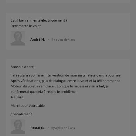
Est il bien alimenté électriquement ?
Redémarre le volet.
André N.
il y a plus de 4 ans
Bonsoir André,
j'ai réussi a avoir une intervention de mon installateur dans la journée.
Après vérifications, plus de dialogue entre le volet et la télécommande.
Moteur du volet à remplacer. Lorsque le nécessaire sera fait, je
confirmerai que cela à résolu le problème.
A suivre.
Merci pour votre aide.
Cordialement
Pascal G.
il y a plus de 4 ans