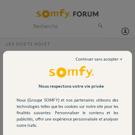
Particuliers
Professionnels
Forum
LES SUJETS VOLET
Volet
Problème télécommande Smoove Origin
Continuer sans accepter →
io?
Portail
Bonjour à tous les utilisateurs du Forum.
Depuis ce matin je rencontre une nouvelle fois
Garage
Nous respectons votre vie privée
un problème intermittent avec la télécommande
Smoove Origin io d'un de mes volets.
Nous (Groupe SOMFY) et nos partenaires utilisons des
Précision complémentaire, tous mes volets sont
Sécurité
technologies telles que les cookies sur notre site pour les
pilotés à l'ouverture et à la fermeture à l'aide
finalités suivantes: Personnaliser le contenu et les
d'un scénario sur la box Tahoma Switch.
publicités, offrir une expérience personnalisée et analyser
Domotique
notre trafic.
Donc ce matin, lorsque le scénario d'ouverture
s'est joué, un des volets ne s'est pas ouvert. J'ai