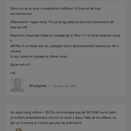
Dans ce cas je vous conseillerais d'effacer la Situo et de tout
recommencer.
Effacement = appui long >7s sur prog jusqu'au second mouvement de
tous les VR.
Reprenez étape par étape le copiage de la Télis >>> la Situo jusqu'au canal
4.
Vérifiez à ce stade que les copiages sont rigoureusement exacts sur les 4
canaux.
Si oui, faites le copiage du 5ème canal.
Qu'en est-il ?
cdL
Anonyme
il y a plus de 4 ans
Un appui long même > 10/15s ne provoque pas de SECOND va et vient.
Je m'étais préalablement mis sur le canal 1 dans l'idée de les effacer un
par un (comme je n'avais pas plus de précision)