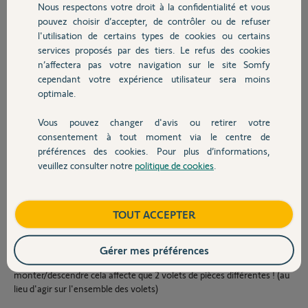
Nous respectons votre droit à la confidentialité et vous
Chauffage
Là où je bloque c'est pour la commande du 5ème canal (4 leds
pouvez choisir d’accepter, de contrôler ou de refuser
allumées) qui sur mes anciennes télécommandes actionnent
l'utilisation de certains types de cookies ou certains
l'ensemble des volets de mon logement.
services proposés par des tiers. Le refus des cookies
Autres produits
n’affectera pas votre navigation sur le site Somfy
J'ai pourtant procédé exactement de la même manière que pour les
cependant votre expérience utilisateur sera moins
autres commandes.
optimale.
-
Vous pouvez changer d'avis ou retirer votre
Voici ce qu'il se passe :
Devis avec un pro
consentement à tout moment via le centre de
télécommande telis : je me mets en position 4 leds allumées, et
préférences des cookies. Pour plus d’informations,
j'appuie sur le petit bouton au dos 3 sec. L'ensemble de mes volets
veuillez consulter notre
politique de cookies
.
font un va et vient comme attendu.
Contact
nouvelle télécommande : je fais une pression courte sur le petit
bouton au dos de la télécommande. Ici aussi tous les volets de mon
Boutique
TOUT ACCEPTER
logement font un va et vient comme attendu.
=> puis toujours sur la nouvelle télécommande (situo) sur la position
Gérer mes préférences
du 5ème canal (4 leds allumées) si j'actionne le bouton
monter/descendre cela affecte que 2 volets de pièces différentes ! (au
lieu d'agir sur l'ensemble des volets)