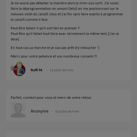
Je ne saurai pas détailler la manière dont je m'en suis sorti. J'ai voulu
faire la déprogrammation en amont (telis) en me positionnant sur le
mauvais volet du canal5 situo et j'ai fini sans faire exprès à programmer
le canal5 comme il faut.
Peut être fallait-il qu'il soit fait en premier ?
Peut être qu'il fallait tout faire avec strictement la même telis (j'en ai
deux)
En tout cas ça marche et je suis pas prêt d'y retoucher :)
Merci pour votre patience et vos nombreux conseils !!!
Raffi M.
il y a plus de 4 ans
Parfait, content pour vous et merci de votre retour.
Anonyme
il y a plus de 4 ans