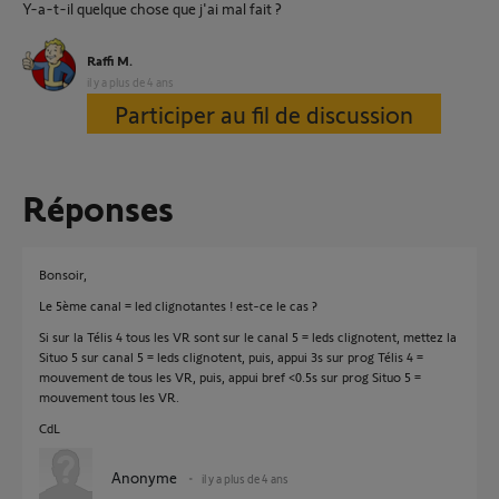
Y-a-t-il quelque chose que j'ai mal fait ?
Raffi M.
il y a plus de 4 ans
Participer au fil de discussion
Réponses
Bonsoir,
Le 5ème canal = led clignotantes ! est-ce le cas ?
Si sur la Télis 4 tous les VR sont sur le canal 5 = leds clignotent, mettez la
Situo 5 sur canal 5 = leds clignotent, puis, appui 3s sur prog Télis 4 =
mouvement de tous les VR, puis, appui bref <0.5s sur prog Situo 5 =
mouvement tous les VR.
CdL
Anonyme
il y a plus de 4 ans