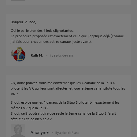
Bonjour V-Rod,
Oui je parle bien des 4 leds clignotantes.
La procédure proposée est exactement celle que j'applique déjà (comme
j'ai fais pour chacun des autres canaux juste avant).
Raffi M.
il y a plus de 4 ans
Ok, donc pouvez-vous me confirmer que les 4 canaux de la Télis 4
pilotent les VR qui leur sont affectés, et, que le 5ème canal pilote tous les
VR ?
Si oui, est-ce que les 4 canaux de la Situo 5 pilotent-il exactement les
mêmes VR que la Télis ?
Si oui, celà voudrait dire que seule le 5ème canal de la Situo 5 ferait
défaut ? Est-ce bien cela ?
Anonyme
il y a plus de 4 ans