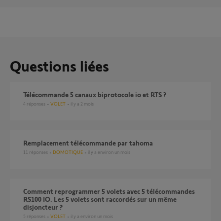
Questions liées
Télécommande 5 canaux biprotocole io et RTS ?
4
réponses
VOLET
il y a 2 mois
Remplacement télécommande par tahoma
11
réponses
DOMOTIQUE
il y a environ un mois
Comment reprogrammer 5 volets avec 5 télécommandes
RS100 IO. Les 5 volets sont raccordés sur un même
disjoncteur ?
5
réponses
VOLET
il y a environ un mois