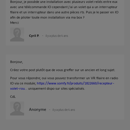
Bonjour, je possède une installation avec plusieurs volet reliés entre eux
avec une télécommande IO cependant j’ai un volet qui a un interrupteur
filaire et un interrupteur dans une autre pièces rts. Puis je le passer en IO
afin de piloter toute mon installation via ma box ?
Merci
Cyril P.
il y a plus de 4 ans
Bonjour,
Créez votre post plutôt que de vous greffer sur un ancien et long sujet.
Pour vous répondre; oui vous pouvez transformer un VR filaire en radio
IO via ce module;
https://www.somfy.fr/produits/1822660/recepteur-
volet-rou...
uniquement dispo sur sites spécialisés.
CdL
Anonyme
il y a plus de 4 ans