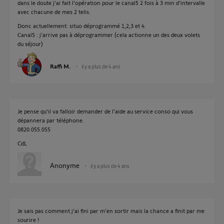
dans le doute j'ai fait l'opération pour le canal5 2 fois à 3 min d'intervalle
avec chacune de mes 2 telis.
Donc actuellement: situo déprogrammé 1,2,3 et 4.
Canal5 : j'arrive pas à déprogrammer (cela actionne un des deux volets
du séjour)
Raffi M.
il y a plus de 4 ans
Je pense qu'il va falloir demander de l'aide au service conso qui vous
dépannera par téléphone.
0820.055.055
CdL
Anonyme
il y a plus de 4 ans
Je sais pas comment j'ai fini par m'en sortir mais la chance a finit par me
sourire !