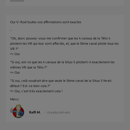
Oui V-Rod toutes vos affirmations sont exactes
-
"Ok, donc pouvez-vous me confirmer que les 4 canaux de la Télis 4
pilotent les VR qui leur sont affectés, et, que le 5ème canal pilote tous les
VR ?"
=> Oui
"Si oui, est-ce que les 4 canaux de la Situo 5 pilotent-il exactement les
mêmes VR que la Télis ?"
=> Oui
"Si oui, celà voudrait dire que seule le 5ème canal de la Situo 5 ferait
défaut ? Est-ce bien cela ?"
=> Oui, c'est très exactement cela !
Merci
Raffi M.
il y a plus de 4 ans