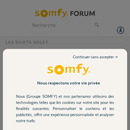
Particuliers
Professionnels
Forum
LES SUJETS VOLET
Volet
5 volets + télécommande RTS 5 canaux
Continuer sans accepter →
Bonjour,
Portail
J'ai 5 volets (dont 2 dans la même pièce).
Je viens de faire acquisition d'une nouvelle télécommande Situo 5
Garage
Nous respectons votre vie privée
RTS Pure pour remplacer une de mes anciennes télécommande RTS
telis 4.
Nous (Groupe SOMFY) et nos partenaires utilisons des
Sécurité
J'ai bien retrouvé la procédure d'apprentissage entre
technologies telles que les cookies sur notre site pour les
télécommandes.
finalités suivantes: Personnaliser le contenu et les
J'ai bien réussi sur la nouvelle télécommande à récupérer la
publicités, offrir une expérience personnalisée et analyser
Domotique
configuration pour chaque pièce (y compris le séjour qui a 2 volet).
notre trafic.
Cela concerne le position respective des leds 1, 2, 3 et 4.