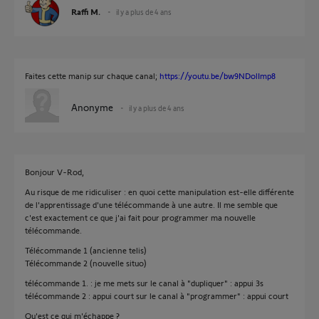
Raffi M.
il y a plus de 4 ans
Faites cette manip sur chaque canal;
https://youtu.be/bw9NDolImp8
Anonyme
il y a plus de 4 ans
Bonjour V-Rod,
Au risque de me ridiculiser : en quoi cette manipulation est-elle différente
de l'apprentissage d'une télécommande à une autre. Il me semble que
c'est exactement ce que j'ai fait pour programmer ma nouvelle
télécommande.
Télécommande 1 (ancienne telis)
Télécommande 2 (nouvelle situo)
télécommande 1. : je me mets sur le canal à "dupliquer" : appui 3s
télécommande 2 : appui court sur le canal à "programmer" : appui court
Qu'est ce qui m'échappe ?