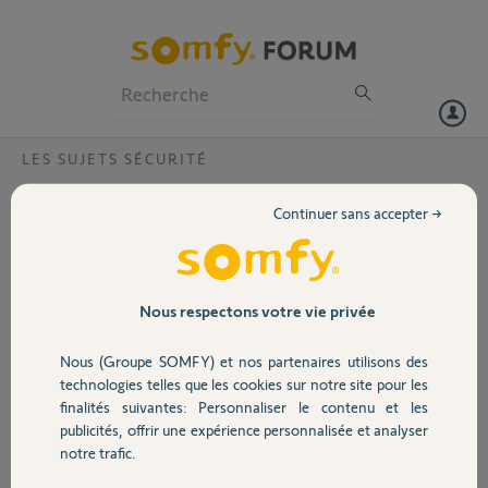
Particuliers
Professionnels
Forum
LES SUJETS SÉCURITÉ
Volet
Détecteur fumée / Somfy Protect
Continuer sans accepter →
Bonjour,
Portail
je viens de recevoir un mail de SOMFY pour adapter un détecteur de
fumée sur SOMFY PROTECT.
Garage
Nous respectons votre vie privée
Or quand je vais voir la page de ce détecteur je ne vois plus la
référence à SOMFY PROTECT.
Nous (Groupe SOMFY) et nos partenaires utilisons des
Sécurité
https://boutique.somfy.fr/detecteur-fumee.html
technologies telles que les cookies sur notre site pour les
finalités suivantes: Personnaliser le contenu et les
Alors j'aimerais avoir la confirmation que les deux soient bien
publicités, offrir une expérience personnalisée et analyser
Domotique
compatibles. J'avoue que je dois tout mélanger entre tous ces termes
notre trafic.
: Home Alarm, Home Alarm, Advanced Somfy ONE, Somfy ONE+ et
bien sûr Somfy Protect !