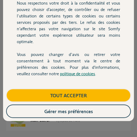
Nous respectons votre droit à la confidentialité et vous
Chauffage
pouvez choisir d’accepter, de contrôler ou de refuser
Alors par avance un grand Merci,
l'utilisation de certains types de cookies ou certains
services proposés par des tiers. Le refus des cookies
Autres produits
MELANIE L.
n’affectera pas votre navigation sur le site Somfy
il y a plus de 4 ans
cependant votre expérience utilisateur sera moins
Participer au fil de discussion
optimale.
Vous pouvez changer d'avis ou retirer votre
Devis avec un pro
consentement à tout moment via le centre de
Réponses
préférences des cookies. Pour plus d’informations,
veuillez consulter notre
politique de cookies
.
Contact
Bonjour
Somfy Protect, c'est le nom de l'application. Le détecteur mentionné est
Boutique
TOUT ACCEPTER
bien compatible avec cette application.
Bonne journée !
Gérer mes préférences
Jean-Luc B.
il y a plus de 4 ans