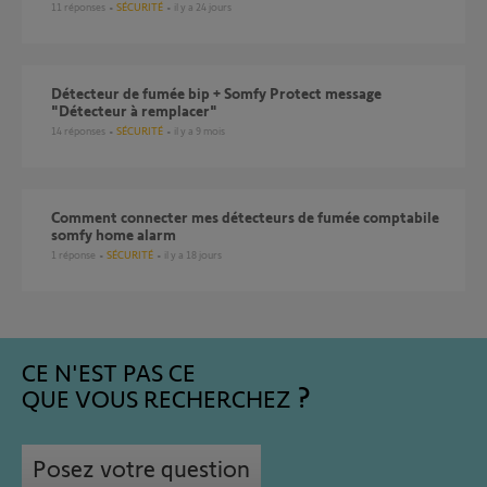
11
réponses
SÉCURITÉ
il y a 24 jours
Détecteur de fumée bip + Somfy Protect message
"Détecteur à remplacer"
14
réponses
SÉCURITÉ
il y a 9 mois
comment connecter mes détecteurs de fumée comptabile
somfy home alarm
1
réponse
SÉCURITÉ
il y a 18 jours
CE N'EST PAS CE
QUE VOUS RECHERCHEZ
Posez votre question