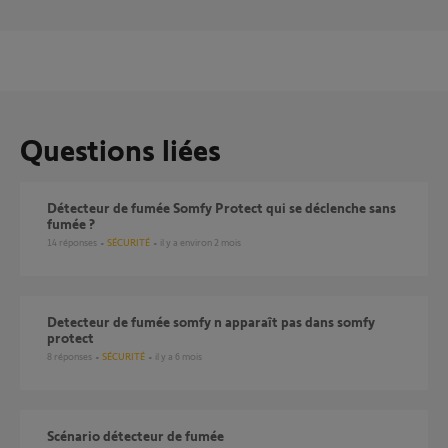
Questions liées
Détecteur de fumée Somfy Protect qui se déclenche sans
fumée ?
14
réponses
SÉCURITÉ
il y a environ 2 mois
Detecteur de fumée somfy n apparaît pas dans somfy
protect
8
réponses
SÉCURITÉ
il y a 6 mois
scénario détecteur de fumée