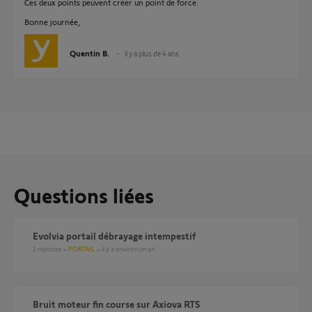
Ces deux points peuvent créer un point de force.
Bonne journée,
Quentin B.
il y a plus de 4 ans
Questions liées
Evolvia portail débrayage intempestif
1
réponse
PORTAIL
il y a environ un an
Bruit moteur fin course sur Axiova RTS