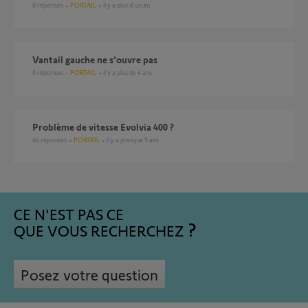
8
réponses
PORTAIL
il y a plus d'un an
vantail gauche ne s'ouvre pas
6
réponses
PORTAIL
il y a plus de 4 ans
Problème de vitesse Evolvia 400 ?
46
réponses
PORTAIL
il y a presque 9 ans
CE N'EST PAS CE
QUE VOUS RECHERCHEZ
Posez votre question