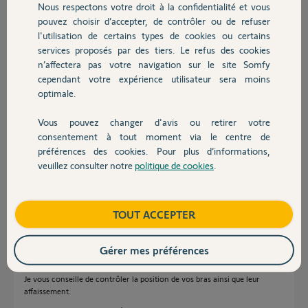
Nous respectons votre droit à la confidentialité et vous
Chauffage
Marcel B.
pouvez choisir d’accepter, de contrôler ou de refuser
il y a plus de 4 ans
l'utilisation de certains types de cookies ou certains
Participer au fil de discussion
services proposés par des tiers. Le refus des cookies
Autres produits
n’affectera pas votre navigation sur le site Somfy
cependant votre expérience utilisateur sera moins
optimale.
Réponses
Vous pouvez changer d'avis ou retirer votre
Devis avec un pro
consentement à tout moment via le centre de
Encore moi ! j'ai oublié l'essentiel, le type de moteur, il s'agit des AXOVIA
préférences des cookies. Pour plus d’informations,
300 de 06/2008.
veuillez consulter notre
politique de cookies
.
vous prie de m'excuser
Contact
Marcel B.
il y a plus de 4 ans
Boutique
TOUT ACCEPTER
Gérer mes préférences
Bonjour Marcel,
Je vous conseille de contrôler la position de vos bras ainsi que leur
affaissement.