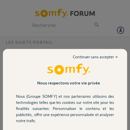
Particuliers
Professionnels
Forum
LES SUJETS PORTAIL
Volet
débrayage d'un ventail
Continuer sans accepter →
Bonjour,
Portail
Je m’apprête à installer un visiophone V100.
J'ai besoin d'ouvrir et fermer manuellement le portail durant plusieurs
jours.
Garage
Nous respectons votre vie privée
Auparavant cette manœuvre s'effectuait facilement.
Cette fois, le ventail maitre oppose résistance importante à
Nous (Groupe SOMFY) et nos partenaires utilisons des
l’ouverture et le bouton de débrayage ne semble pas fonctionner.
Sécurité
technologies telles que les cookies sur notre site pour les
Par contre, l'autre ventail se manœuvre sans effort.
finalités suivantes: Personnaliser le contenu et les
Cela me préoccupe pour l'avenir.
publicités, offrir une expérience personnalisée et analyser
Domotique
notre trafic.
Merci,