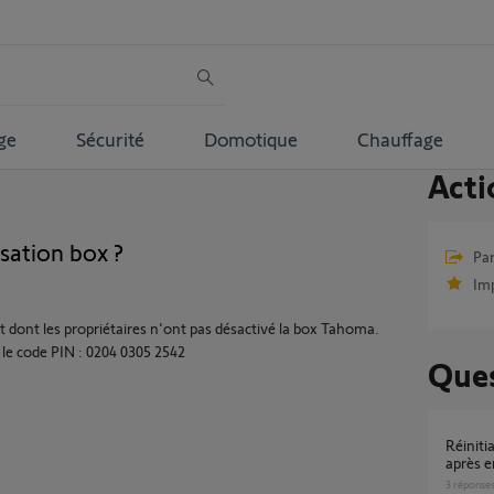
ge
Sécurité
Domotique
Chauffage
Acti
sation box ?
Par
Im
dont les propriétaires n'ont pas désactivé la box Tahoma.
ici le code PIN : 0204 0305 2542
Ques
Réinitialisation du compte sur ma tahoma
après
3
réponse