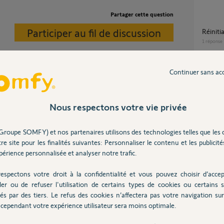
Partager cette question
Participer au fil de discussion
Réini
1
réponse
Continuer sans ac
Changement de propriétaire Tahoma Switch
suite 
15
répons
e compte.
Nous respectons votre vie privée
Demande Réinitialiation box TAHOMA suite
Groupe SOMFY) et nos partenaires utilisons des technologies telles que les 
emména
re site pour les finalités suivantes: Personnaliser le contenu et les publicités
à l'anc
ns
érience personnalisée et analyser notre trafic.
26
répons
espectons votre droit à la confidentialité et vous pouvez choisir d’accep
ler ou de refuser l'utilisation de certains types de cookies ou certains s
Comment Réinitialiser ma box tahoma rail
és par des tiers. Le refus des cookies n’affectera pas votre navigation sur 
din v2?
cependant votre expérience utilisateur sera moins optimale.
12
répons