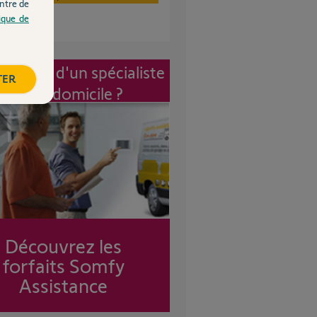
ntre de
tique de
vention d'un spécialiste
TER
à mon domicile ?
Découvrez les
forfaits Somfy
Assistance