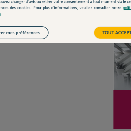
Posez votre question
ouvez changer d'avis ou retirer votre consentement à tout moment via le ce
CHEZ
ences des cookies. Pour plus d’informations, veuillez consulter notre
poli
s
.
Inter
er mes préférences
TOUT ACCEP