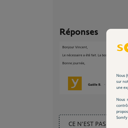
Réponses
Bonjour Vincent,
Le nécessaire a été fait. La box est sur votr
Bonne journée,
Nous (
sur not
Gaëlle B.
il y a plus de 4 a
une exp
Nous r
contrô
propos
Somfy 
CE N'EST PAS CE