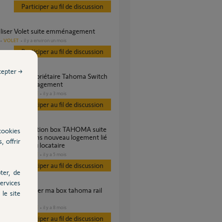
Participer au fil de discussion
tialiser Volet suite emménagement
VOLET
il y a environ un mois
Participer au fil de discussion
cepter →
à mon emménagement
DOMOTIQUE
il y a 3 mois
es
Participer au fil de discussion
cookies
gement dans nouveau logement lié
, offrir
ien compte du locataire
DOMOTIQUE
il y a 5 mois
es
Participer au fil de discussion
ter, de
ervices
le site
DOMOTIQUE
il y a 8 mois
es
Participer au fil de discussion