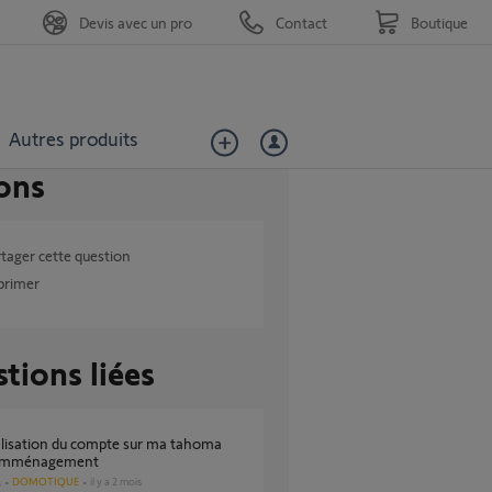
Devis avec un pro
Contact
Boutique
Autres produits
ons
tager cette question
primer
tions liées
 emménagement
DOMOTIQUE
il y a 2 mois
s