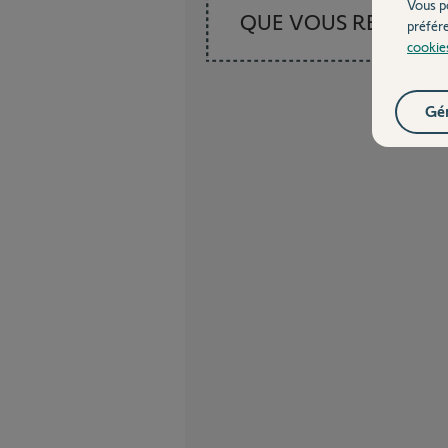
Vous p
QUE VOUS RECHER
préfér
cookie
Gér