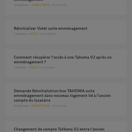
15
réponses
DOMOTIQUE
il y a 3 mois
Réinitialiser Volet suite emménagement
1
réponse
VOLET
il y a 30 jours
Comment récupérer l'accès à une Tahoma V2 après un
emménagement ?
1
réponse
VOLET
il y a 4 jours
Demande Réinitialiation box TAHOMA suite
emménagement dans nouveau logement lié à l'ancien
compte du locataire
26
réponses
DOMOTIQUE
il y a 5 mois
Changement de compte TaHoma V2 entre l'ancien