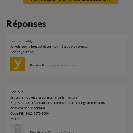
Réponses
Bonjour Teddy,
Je vois que la box est désormais lié à votre compte.
Bonne journée,
Nicolas F.
il y a environ 2 mois
Bonjour
Je suis le nouveau propriétaire de la maison
Et je souhaite réinitialiser le compte pour reprogrammer a ma
convenance le tohama
Code PIN 2013 0670 1600
Merci
Christophe T.
il y a 21 jours