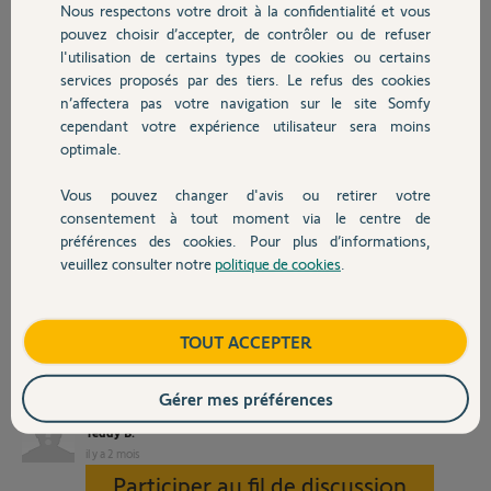
Nous respectons votre droit à la confidentialité et vous
mon chauffage mural.
Chauffage
pouvez choisir d’accepter, de contrôler ou de refuser
En voulant configurer l'application TaHoma pour la première fois, j'ai
l'utilisation de certains types de cookies ou certains
un message d'erreur m'indiquant que le module est déjà rattaché à un
services proposés par des tiers. Le refus des cookies
Autres produits
compte utilisateur (celui de l'ancien occupant, qui n'est évidemment
n’affectera pas votre navigation sur le site Somfy
plus joignable).
cependant votre expérience utilisateur sera moins
optimale.
Serait-il possible de détacher ce module de l'ancien compte pour que
je puisse enfin l'associer au mien et configurer mon chauffage ?
Vous pouvez changer d'avis ou retirer votre
Devis avec un pro
consentement à tout moment via le centre de
Le numéro PIN de ma box est le : 2203-2524-8008 (je tiens la photo
préférences des cookies. Pour plus d’informations,
du module à votre disposition si besoin d'une preuve de possession
physique).
veuillez consulter notre
politique de cookies
.
Contact
Merci beaucoup pour votre aide !
Boutique
TOUT ACCEPTER
Cordialement,
Teddy
Gérer mes préférences
Teddy B.
il y a 2 mois
Participer au fil de discussion