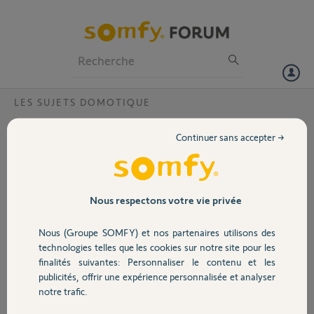
Particuliers
Professionnels
Forum
LES SUJETS DOMOTIQUE
Volet
Réinitialisation du compte sur ma tahoma
Continuer sans accepter →
après emménagement
Portail
Bonjour l'équipe Somfy,
Je viens d'emménager
Garage
Nous respectons votre vie privée
dans mon nouvel
appartement qui est
Nous (Groupe SOMFY) et nos partenaires utilisons des
équipé d'une box
Sécurité
technologies telles que les cookies sur notre site pour les
domotique TaHoma Rail
finalités suivantes: Personnaliser le contenu et les
DIN intégrée directement
publicités, offrir une expérience personnalisée et analyser
dans le tableau
Domotique
notre trafic.
électrique. Ce module
gère les installations fixes du logement, notamment la centrale de