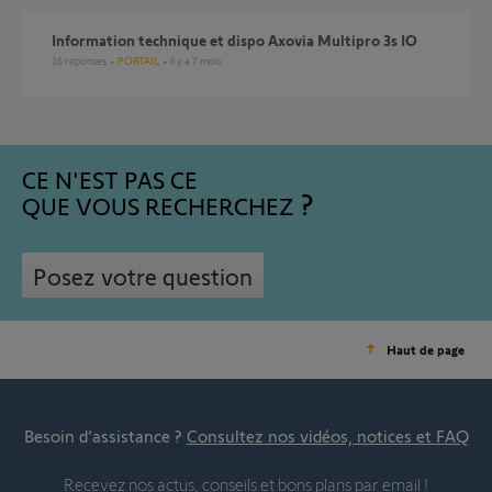
Information technique et dispo Axovia Multipro 3s IO
16
réponses
PORTAIL
il y a 7 mois
CE N'EST PAS CE
QUE VOUS RECHERCHEZ
Posez votre question
Haut de page
Besoin d’assistance ?
Consultez nos vidéos, notices et FAQ
Recevez nos actus, conseils et bons plans par email !