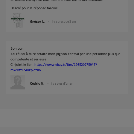
Désolé pour la réponse tardive.
Grégor L.
il y a presque 2 ans
Bonjour,
J'ai réussi à faire refaire mon pignon central par une personne plus que
compétente et sérieuse.
Ci-joint le lien:
https://www.ebay.fr/itm/196520275947?
mkevt=1&mkpid=0&...
.
Cédric N.
il y a plus d'un an