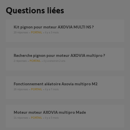
Questions liées
Kit pignon pour moteur AXOVIA MULTI NS ?
20
réponses
PORTAIL
il y a 3 mois
Recherche pignon pour moteur AXOVIA multipro ?
2
réponses
PORTAIL
il y a environ 2 ans
fonctionnement aléatoire Axovia multipro M2
26
réponses
PORTAIL
il y a 7 mois
Moteur moteur AXOVIA multipro Made
14
réponses
PORTAIL
il y a 5 mois