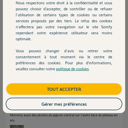
Nous respectons votre droit à la confidentialité et vous
vous?
Chauffage
pouvez choisir d’accepter, de contrôler ou de refuser
Merci,
l'utilisation de certains types de cookies ou certains
services proposés par des tiers. Le refus des cookies
Autres produits
n’affectera pas votre navigation sur le site Somfy
cependant votre expérience utilisateur sera moins
optimale.
Vous pouvez changer d'avis ou retirer votre
Jean-Luc M.
Devis avec un pro
consentement à tout moment via le centre de
il y a plus de 4 ans
préférences des cookies. Pour plus d’informations,
Participer au fil de discussion
veuillez consulter notre
politique de cookies
.
Contact
Réponses
Boutique
TOUT ACCEPTER
Gérer mes préférences
Bonjour,
Montrez aussi des photos du pignon central sur l'autre face du plateau en
alu.