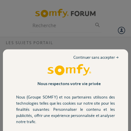
Particuliers
Professionnels
Forum
LES SUJETS PORTAIL
Volet
Pignons moteur axovia multipro?
Continuer sans accepter →
Bonjour,
Portail
Mon portail est équipé de moteurs
axovia Multipro. En bout de course,
un des deux vantaux fait un bruit
Garage
Nous respectons votre vie privée
infernal. Après démontage il
s'avère qu'un des pignons de 36
Nous (Groupe SOMFY) et nos partenaires utilisons des
dents diamètre 23mm a des dents
Sécurité
technologies telles que les cookies sur notre site pour les
fortement usées (voir photo jointe).
finalités suivantes: Personnaliser le contenu et les
De plus, les axes des 2 pignons ont
publicités, offrir une expérience personnalisée et analyser
pas mal de jeu. Est il possible d'avoir
Domotique
notre trafic.
ces pignons en pièce de rechange.
Sinon quelle solution me proposez