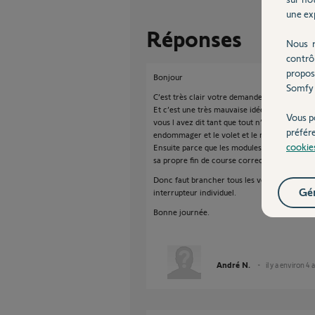
une exp
Réponses
Nous r
contrô
propos
Bonjour
Somfy 
C’est très clair votre demande.
Et c’est une très mauvaise idée en effet d 
Vous p
vous l avez dit tant que tout n’est pas ouver
préfér
endommager et le volet et le moteur.
cookie
Ensuite parce que les modules Izymo ne régle
sa propre fin de course correctement régler p
Donc faut brancher tous les volets un par un
Gér
interrupteur individuel.
Bonne journée.
André N.
il y a environ 4 