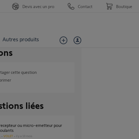
Devis avec un pro
Contact
Boutique
Autres produits
ons
tager cette question
primer
tions liées
roulants
VOLET
il y a 10 mois
s