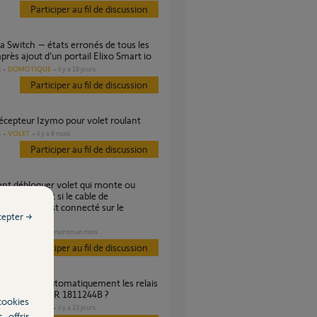
Participer au fil de discussion
après ajout d’un portail Elixo Smart io
DOMOTIQUE
il y a 18 jours
s
Participer au fil de discussion
 récepteur Izymo pour volet roulant
VOLET
il y a 8 mois
s
Participer au fil de discussion
 uniquement si le cable de
descente est connecté sur le
cepter →
ur ?
VOLET
il y a environ un mois
s
Participer au fil de discussion
cro-module VR 1811244B ?
cookies
DOMOTIQUE
il y a 23 jours
s
, offrir