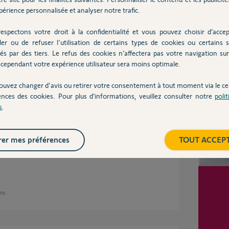
Participer au fil de discussion
érience personnalisée et analyser notre trafic.
espectons votre droit à la confidentialité et vous pouvez choisir d’accep
ler ou de refuser l'utilisation de certains types de cookies ou certains s
és par des tiers. Le refus des cookies n’affectera pas votre navigation sur 
Inter
cependant votre expérience utilisateur sera moins optimale.
avoir câbler comme cela. Déjà parce que comme
ouvez changer d'avis ou retirer votre consentement à tout moment via le ce
t les autres continuent donc cela va à terme
ences des cookies. Pour plus d’informations, veuillez consulter notre
poli
s
.
ront en rien cela car chaque volet doit avoir
our qu’il puisse se calibrer.
 en // sur votre circuit avec chacun un
er mes préférences
TOUT ACCEP
ans