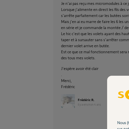
Je n'ai pas reçu mes micromodules à ce j
Lorsque j'alimente en direct les fils des
s'arrête parfaitement car les butées son
Mais j'en ai eu marre de faire les 6 les u
en série et je commande la montée / des
Le hic c'est que les volets ayant des haut
taper et à sursauter sans s'arrêter comme 
dernier volet arrive en butée.
Est ce que ce mal fonctionnement sera r
des tous mes volets.
J'espère avoir été clair
.
Merci,
Frédéric
Frédéric R.
il y a environ 4 ans
Nous (
sur not