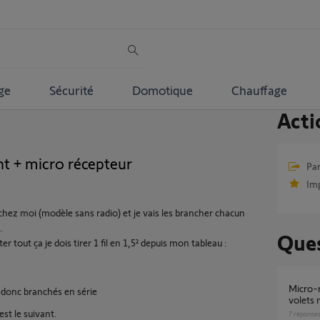
ge
Sécurité
Domotique
Chauffage
Acti
nt + micro récepteur
Par
Im
 chez moi (modèle sans radio) et je vais les brancher chacun
.
Ques
r tout ça je dois tirer 1 fil en 1,5² depuis mon tableau :
Micro-recepteur ou micro-emetteur pour
ont donc branchés en série
volets 
st le suivant.
7
réponse