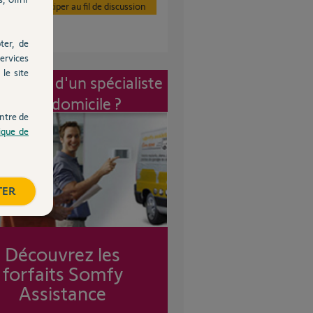
Participer au fil de discussion
ter, de
ervices
le site
vention d'un spécialiste
à mon domicile ?
ntre de
tique de
TER
Découvrez les
forfaits Somfy
Assistance