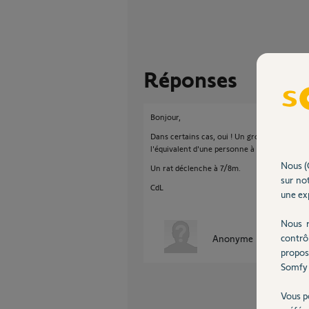
Réponses
Bonjour,
Dans certains cas, oui ! Un gros insecte volan
l'équivalent d'une personne à 10m.
Nous (
Un rat déclenche à 7/8m.
sur not
CdL
une exp
Nous r
contrô
Anonyme
il y a environ
propos
Somfy 
Vous p