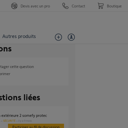
Devis avec un pro
Contact
Boutique
Autres produits
ons
tager cette question
primer
tions liées
a extérieure 2 somefy protec
SÉCURITÉ
il y a 9 mois
s
Participer au fil de discussion