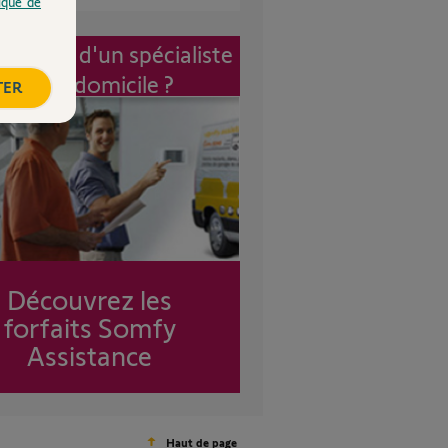
tique de
vention d'un spécialiste
à mon domicile ?
TER
Découvrez les
forfaits Somfy
Assistance
Haut de page