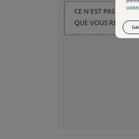
préfér
cookie
CE N'EST PAS CE
QUE VOUS RECHER
Gér