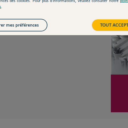
ences des cookies. Pour plus d’informations, veuillez consulter notre
poli
s
.
Inter
Posez votre question
CHEZ
er mes préférences
TOUT ACCEP