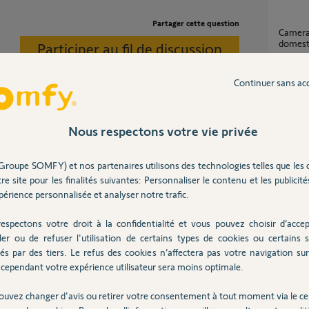
Partager cette question
Camera et détection intempestive d’animaux
domest
Participer au fil de discussion
9
réponse
Continuer sans ac
Équipe
4
réponse
Nous respectons votre vie privée
t qui se pose sur la lentille d'un D.M est
Groupe SOMFY) et nos partenaires utilisons des technologies telles que les 
Ou installer Somfy Outdoor Camera sur ma
re site pour les finalités suivantes: Personnaliser le contenu et les publicités
maison
érience personnalisée et analyser notre trafic.
21
répons
espectons votre droit à la confidentialité et vous pouvez choisir d’accep
ler ou de refuser l'utilisation de certains types de cookies ou certains s
 4 ans
Décle
és par des tiers. Le refus des cookies n’affectera pas votre navigation sur 
48
répons
cependant votre expérience utilisateur sera moins optimale.
ouvez changer d'avis ou retirer votre consentement à tout moment via le ce