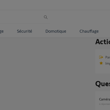
ge
Sécurité
Domotique
Chauffage
Acti
Par
Im
Ques
Camér
4
réponse