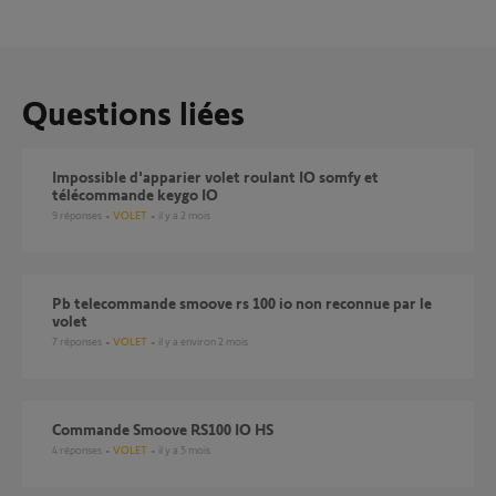
Questions liées
Impossible d'apparier volet roulant IO somfy et
télécommande keygo IO
9
réponses
VOLET
il y a 2 mois
Pb telecommande smoove rs 100 io non reconnue par le
volet
7
réponses
VOLET
il y a environ 2 mois
Commande Smoove RS100 IO HS
4
réponses
VOLET
il y a 5 mois