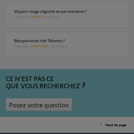
Voyant rouge clignote en permanence ?
5
réponses
PORTAIL
il y a 3 mois
Récupération clef Tahoma ?
8
réponses
DOMOTIQUE
il y a 24 jours
CE N'EST PAS CE
QUE VOUS RECHERCHEZ
Posez votre question
Haut de page