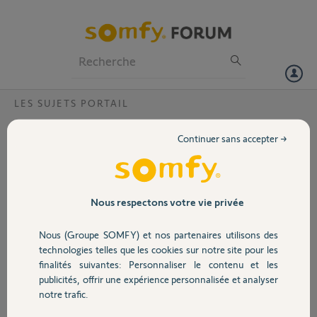
Particuliers
Professionnels
Forum
LES SUJETS PORTAIL
Volet
télcommande et portail lockyvia
Continuer sans accepter →
Bonjour,
Portail
J'ai un portail motorisé par un lockyvia avec deux télécommandes
pop. C'est parfait.
Garage
Nous respectons votre vie privée
Je souhaite en ajouter une que j'ai acheté d'occasion.
Nous (Groupe SOMFY) et nos partenaires utilisons des
Je suis la procédure et les tuto existant sur youtube, mais
Sécurité
malheureusement cela ne fonctionne pas...
technologies telles que les cookies sur notre site pour les
finalités suivantes: Personnaliser le contenu et les
Le voyant 30 secondes clignote, puis reset sur l'unité de commande
publicités, offrir une expérience personnalisée et analyser
Domotique
du moteur maître...
notre trafic.
Merci pour vos lumières, je n'ai pas trouvé la réponse sur ce forum