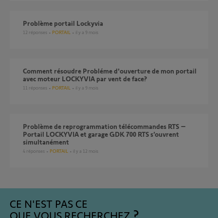
Problème portail Lockyvia
12
réponses
PORTAIL
il y a 9 mois
Comment résoudre Probléme d'ouverture de mon portail
avec moteur LOCKYVIA par vent de face?
11
réponses
PORTAIL
il y a 9 mois
Problème de reprogrammation télécommandes RTS –
Portail LOCKYVIA et garage GDK 700 RTS s’ouvrent
simultanément
4
réponses
PORTAIL
il y a 12 mois
CE N'EST PAS CE
QUE VOUS RECHERCHEZ