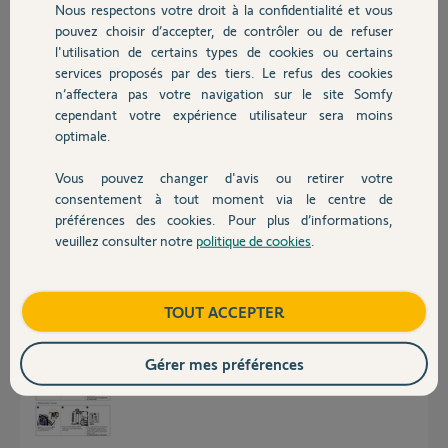
Nous respectons votre droit à la confidentialité et vous
Chauffage
sauf erreur.
pouvez choisir d’accepter, de contrôler ou de refuser
l'utilisation de certains types de cookies ou certains
Cordialement
Julien
services proposés par des tiers. Le refus des cookies
Autres produits
n’affectera pas votre navigation sur le site Somfy
cependant votre expérience utilisateur sera moins
Julien P.
optimale.
il y a environ 4 ans
Participer au fil de discussion
Vous pouvez changer d'avis ou retirer votre
Devis avec un pro
consentement à tout moment via le centre de
préférences des cookies. Pour plus d’informations,
Réponses
veuillez consulter notre
politique de cookies
.
Contact
Boutique
TOUT ACCEPTER
Bonjour
Est-ce que vous avez respecté cette procédure ?
Gérer mes préférences