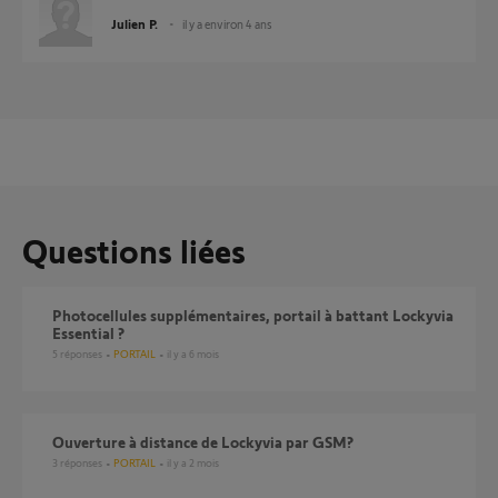
Julien P.
il y a environ 4 ans
Questions liées
photocellules supplémentaires, portail à battant Lockyvia
Essential ?
5
réponses
PORTAIL
il y a 6 mois
Ouverture à distance de Lockyvia par GSM?
3
réponses
PORTAIL
il y a 2 mois